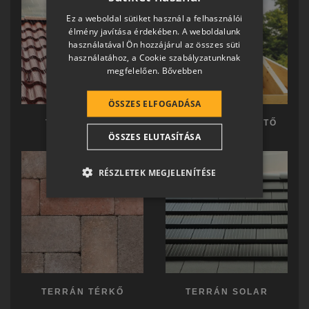
HUNGARIAN
Ez a weboldal sütiket használ a felhasználói
SLOVAK
élmény javítása érdekében. A weboldalunk
használatával Ön hozzájárul az összes süti
GERMAN
használatához, a Cookie szabályzatunknak
megfelelően.
Bővebben
ROMANIAN
SLOVENIAN
ÖSSZES ELFOGADÁSA
CROATIAN
TERRÁN TETŐ
TERRÁN KÉSZTETŐ
ÖSSZES ELUTASÍTÁSA
SR
RO-HU
RÉSZLETEK MEGJELENÍTÉSE
ENGLISH
ITALIAN
TERRÁN TÉRKŐ
TERRÁN SOLAR