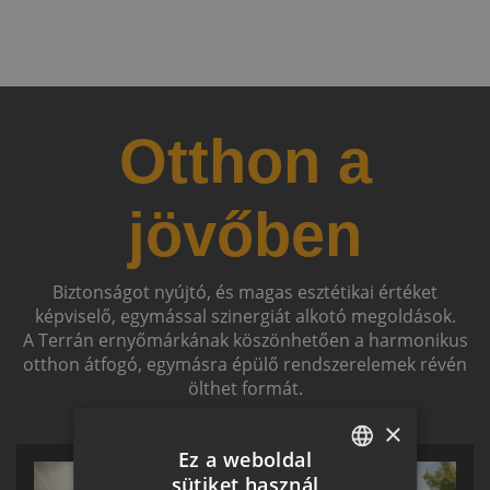
Otthon a
jövőben
Biztonságot nyújtó, és magas esztétikai értéket
képviselő, egymással szinergiát alkotó megoldások.
A Terrán ernyőmárkának köszönhetően a harmonikus
otthon átfogó, egymásra épülő rendszerelemek révén
ölthet formát.
×
Ez a weboldal
sütiket használ