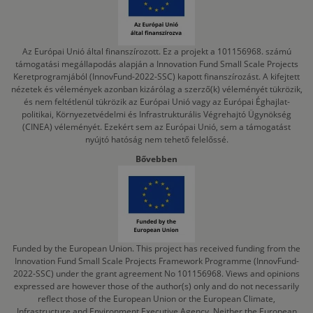
Az Európai Unió által finanszírozott. Ez a projekt a 101156968. számú
támogatási megállapodás alapján a Innovation Fund Small Scale Projects
Keretprogramjából (InnovFund-2022-SSC) kapott finanszírozást. A kifejtett
nézetek és vélemények azonban kizárólag a szerző(k) véleményét tükrözik,
és nem feltétlenül tükrözik az Európai Unió vagy az Európai Éghajlat-
politikai, Környezetvédelmi és Infrastrukturális Végrehajtó Ügynökség
(CINEA) véleményét. Ezekért sem az Európai Unió, sem a támogatást
nyújtó hatóság nem tehető felelőssé.
Bővebben
Funded by the European Union. This project has received funding from the
Innovation Fund Small Scale Projects Framework Programme (InnovFund-
2022-SSC) under the grant agreement No 101156968. Views and opinions
expressed are however those of the author(s) only and do not necessarily
reflect those of the European Union or the European Climate,
Infrastructure and Environment Executive Agency. Neither the European