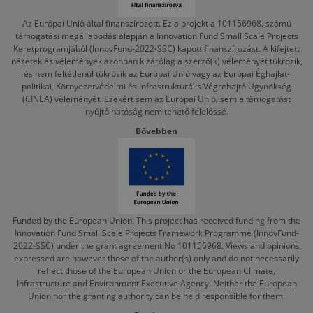
Az Európai Unió által finanszírozott. Ez a projekt a 101156968. számú
támogatási megállapodás alapján a Innovation Fund Small Scale Projects
Keretprogramjából (InnovFund-2022-SSC) kapott finanszírozást. A kifejtett
nézetek és vélemények azonban kizárólag a szerző(k) véleményét tükrözik,
és nem feltétlenül tükrözik az Európai Unió vagy az Európai Éghajlat-
politikai, Környezetvédelmi és Infrastrukturális Végrehajtó Ügynökség
(CINEA) véleményét. Ezekért sem az Európai Unió, sem a támogatást
nyújtó hatóság nem tehető felelőssé.
Bővebben
Funded by the European Union. This project has received funding from the
Innovation Fund Small Scale Projects Framework Programme (InnovFund-
2022-SSC) under the grant agreement No 101156968. Views and opinions
expressed are however those of the author(s) only and do not necessarily
reflect those of the European Union or the European Climate,
Infrastructure and Environment Executive Agency. Neither the European
Union nor the granting authority can be held responsible for them.