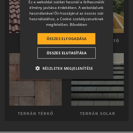
Ez a weboldal sütiket használ a felhasználói
SLOVAK
élmény javítása érdekében. A weboldalunk
használatával Ön hozzájárul az összes süti
GERMAN
használatához, a Cookie szabályzatunknak
megfelelően.
Bővebben
ROMANIAN
SLOVENIAN
ÖSSZES ELFOGADÁSA
TERRÁN TETŐ
TERRÁN KÉSZTETŐ
CROATIAN
ÖSSZES ELUTASÍTÁSA
SR
RO-HU
RÉSZLETEK MEGJELENÍTÉSE
ENGLISH
ITALIAN
TERRÁN TÉRKŐ
TERRÁN SOLAR