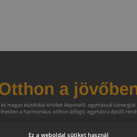
Otthon a jövőbe
 és magas esztétikai értéket képviselő, egymással szinergiá
hetően a harmonikus otthon átfogó, egymásra épülő rends
Ez a weboldal sütiket használ