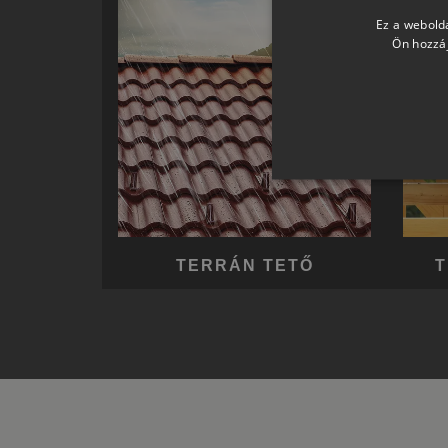
Ez a webolda
Ön hozzáj
TERRÁN TETŐ
T