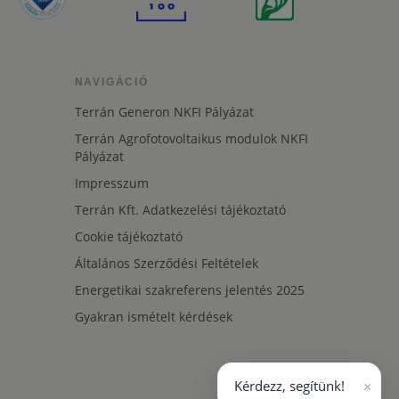
NAVIGÁCIÓ
Terrán Generon NKFI Pályázat
Terrán Agrofotovoltaikus modulok NKFI
Pályázat
Impresszum
Terrán Kft. Adatkezelési tájékoztató
Cookie tájékoztató
Általános Szerződési Feltételek
Energetikai szakreferens jelentés 2025
Gyakran ismételt kérdések
×
Kérdezz, segítünk!