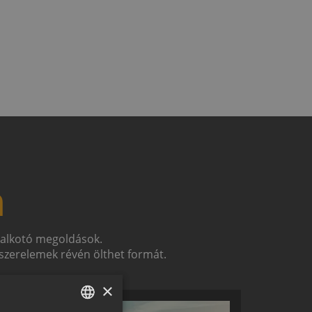
n
t alkotó megoldások.
zerelemek révén ölthet formát.
×