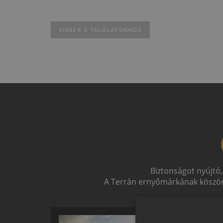
VISSZA A TALÁLATOKHOZ
Biztonságot nyújtó,
A Terrán ernyőmárkának köszön