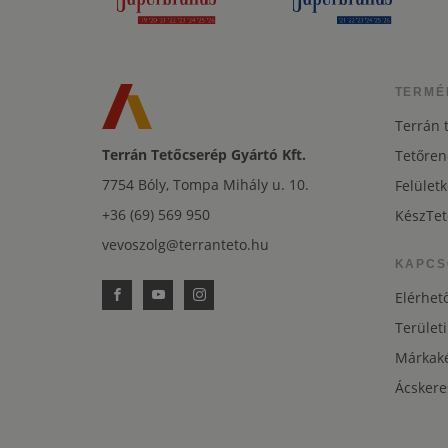
TERMÉ
Terrán 
Terrán Tetőcserép Gyártó Kft.
Tetőren
7754 Bóly, Tompa Mihály u. 10.
Felületk
+36 (69) 569 950
KészTet
vevoszolg@terranteto.hu
KAPCS
Elérhet
Területi
Márkaké
Ácskere