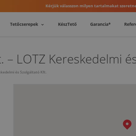
Kérjük válasszon milyen tartalmakat szeretne
Tetőcserepek
KészTető
Garancia*
Refer
 – LOTZ Kereskedelmi és 
kedelmi és Szolgáltató Kft.