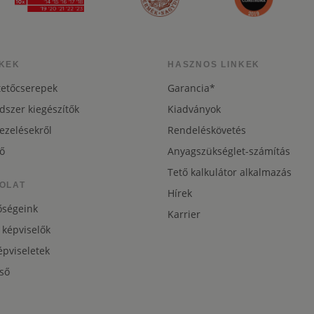
KEK
HASZNOS LINKEK
tetőcserepek
Garancia*
dszer kiegészítők
Kiadványok
ezelésekről
Rendeléskövetés
ő
Anyagszükséglet-számítás
Tető kalkulátor alkalmazás
OLAT
Hírek
őségeink
Karrier
 képviselők
pviseletek
ső