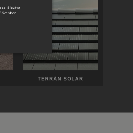
használatával
HUNGARIAN
Bővebben
SLOVAK
GERMAN
ROMANIAN
SLOVENIAN
CROATIAN
SR
RO-HU
TERRÁN SOLAR
ENGLISH
ITALIAN