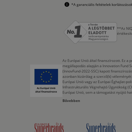
*A garanciális feltételek korlátozás
**Az NIQ
értékesí
Az Európai Unió által finanszírozott. Ez 
megállapodás alapján a Innovation Fund S
(InnovFund-2022-SSC) kapott finanszírozás
azonban kizárólag a szerző(k) véleményét t
Európai Unió vagy az Európai Éghajlat-poli
Infrastrukturális Végrehajtó Ügynökség (
Európai Unió, sem a támogatást nyújtó ha
Bővebben