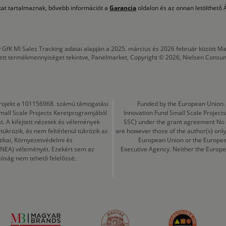
okat tartalmaznak, bővebb információt a
Garancia
oldalon és az onnan letölthető Á
 GfK MI Sales Tracking adatai alapján a 2025. március és 2026 február között
tett termékmennyiséget tekintve, Panelmarket, Copyright © 2026, Nielsen Consu
a projekt a 101156968. számú támogatási
Funded by the European Union. 
mall Scale Projects Keretprogramjából
Innovation Fund Small Scale Proje
t. A kifejtett nézetek és vélemények
SSC) under the grant agreement No
ükrözik, és nem feltétlenül tükrözik az
are however those of the author(s) only
tikai, Környezetvédelmi és
European Union or the Europea
CINEA) véleményét. Ezekért sem az
Executive Agency. Neither the Europe
tóság nem tehető felelőssé.