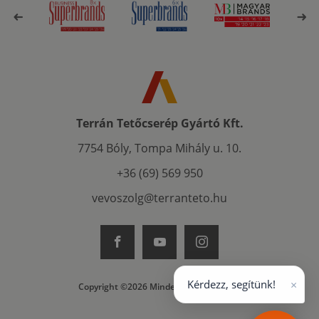
Terrán Tetőcserép Gyártó Kft.
7754 Bóly, Tompa Mihály u. 10.
+36 (69) 569 950
vevoszolg@terranteto.hu
×
Kérdezz, segítünk!
Copyright ©2026 Minden jog fenntartva