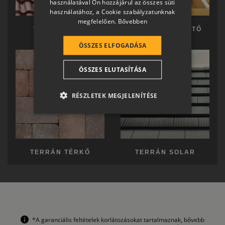
használatával Ön hozzájárul az összes süti
GERMAN
használatához, a Cookie szabályzatunknak
megfelelően.
Bővebben
ROMANIAN
TERRÁN TETŐ
TERRÁN KÉSZTETŐ
SLOVENIAN
ÖSSZES ELFOGADÁSA
CROATIAN
ÖSSZES ELUTASÍTÁSA
SR
RO-HU
RÉSZLETEK MEGJELENÍTÉSE
ENGLISH
ITALIAN
TERRÁN TÉRKŐ
TERRÁN SOLAR
*A garanciális feltételek korlátozásokat tartalmaznak, bővebb