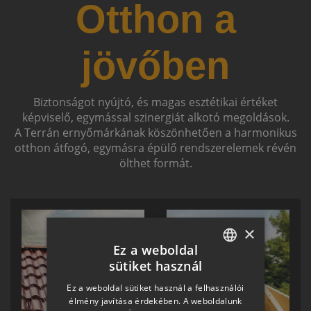
Otthon a
jövőben
Biztonságot nyújtó, és magas esztétikai értéket
képviselő, egymással szinergiát alkotó megoldások.
A Terrán ernyőmárkának köszönhetően a harmonikus
otthon átfogó, egymásra épülő rendszerelemek révén
ölthet formát.
×
Ez a weboldal
sütiket használ
HUNGARIAN
Ez a weboldal sütiket használ a felhasználói
SLOVAK
élmény javítása érdekében. A weboldalunk