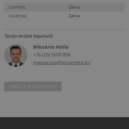
Szombat
Zárva
Vasárnap
Zárva
Terrán területi képviselő
Mészáros Attila
+36 (20) 5690 806
meszarosa@terranteto.hu
VISSZA A TALÁLATOKHOZ