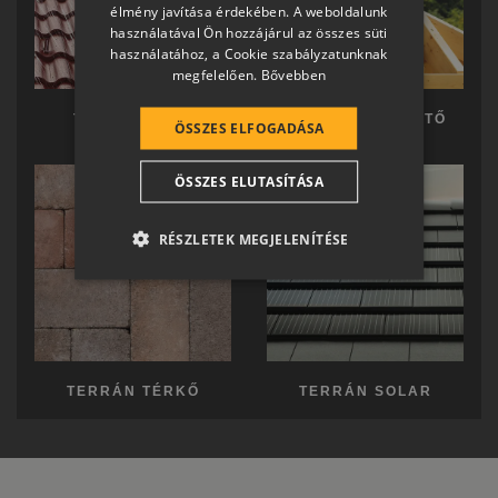
SLOVAK
élmény javítása érdekében. A weboldalunk
használatával Ön hozzájárul az összes süti
GERMAN
használatához, a Cookie szabályzatunknak
megfelelően.
Bővebben
ROMANIAN
SLOVENIAN
TERRÁN TETŐ
TERRÁN KÉSZTETŐ
ÖSSZES ELFOGADÁSA
CROATIAN
ÖSSZES ELUTASÍTÁSA
SR
RO-HU
RÉSZLETEK MEGJELENÍTÉSE
ENGLISH
ITALIAN
TERRÁN TÉRKŐ
TERRÁN SOLAR