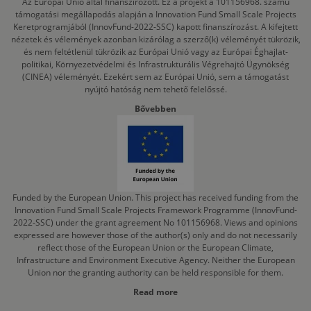
Az Európai Unió által finanszírozott. Ez a projekt a 101156968. számú
támogatási megállapodás alapján a Innovation Fund Small Scale Projects
Keretprogramjából (InnovFund-2022-SSC) kapott finanszírozást. A kifejtett
nézetek és vélemények azonban kizárólag a szerző(k) véleményét tükrözik,
és nem feltétlenül tükrözik az Európai Unió vagy az Európai Éghajlat-
politikai, Környezetvédelmi és Infrastrukturális Végrehajtó Ügynökség
(CINEA) véleményét. Ezekért sem az Európai Unió, sem a támogatást
nyújtó hatóság nem tehető felelőssé.
Bővebben
Funded by the European Union. This project has received funding from the
Innovation Fund Small Scale Projects Framework Programme (InnovFund-
2022-SSC) under the grant agreement No 101156968. Views and opinions
expressed are however those of the author(s) only and do not necessarily
reflect those of the European Union or the European Climate,
Infrastructure and Environment Executive Agency. Neither the European
Union nor the granting authority can be held responsible for them.
Read more