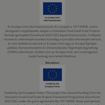
Az Európai Unió által finanszírozott. Ez a projekt a 101156968. számú
támogatási megállapodás alapján a Innovation Fund Small Scale Projects
Keretprogramjából (InnovFund-2022-SSC) kapott finanszírozást. A kifejtett
nézetek és vélemények azonban kizárólag a szerző(k) véleményét tükrözik,
és nem feltétlenül tükrözik az Európai Unió vagy az Európai Éghajlat-
politikai, Környezetvédelmi és Infrastrukturális Végrehajtó Ügynökség
(CINEA) véleményét. Ezekért sem az Európai Unió, sem a támogatást
nyújtó hatóság nem tehető felelőssé.
Bővebben
Funded by the European Union. This project has received funding from the
Innovation Fund Small Scale Projects Framework Programme (InnovFund-
2022-SSC) under the grant agreement No 101156968. Views and opinions