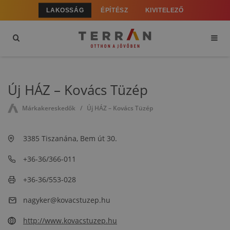
LAKOSSÁG
ÉPÍTÉSZ
KIVITELEZŐ
Új HÁZ – Kovács Tüzép
Márkakereskedők
Új HÁZ – Kovács Tüzép
3385 Tiszanána, Bem út 30.
+36-36/366-011
+36-36/553-028
nagyker@kovacstuzep.hu
http://www.kovacstuzep.hu