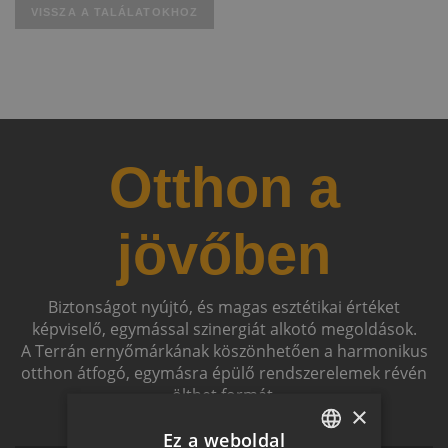
VISSZA A TALÁLATOKHOZ
Otthon a
jövőben
Biztonságot nyújtó, és magas esztétikai értéket
képviselő, egymással szinergiát alkotó megoldások.
A Terrán ernyőmárkának köszönhetően a harmonikus
otthon átfogó, egymásra épülő rendszerelemek révén
ölthet formát.
×
Ez a weboldal