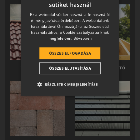
sütiket használ
HUNGARIAN
Ez a weboldal sütiket használ a felhasználói
SLOVAK
élmény javítása érdekében. A weboldalunk
használatával Ön hozzájárul az összes süti
GERMAN
használatához, a Cookie szabályzatunknak
megfelelően.
Bővebben
ROMANIAN
SLOVENIAN
ÖSSZES ELFOGADÁSA
CROATIAN
ÖSSZES ELUTASÍTÁSA
TERRÁN TETŐ
TERRÁN KÉSZTETŐ
SR
RO-HU
RÉSZLETEK MEGJELENÍTÉSE
ENGLISH
ITALIAN