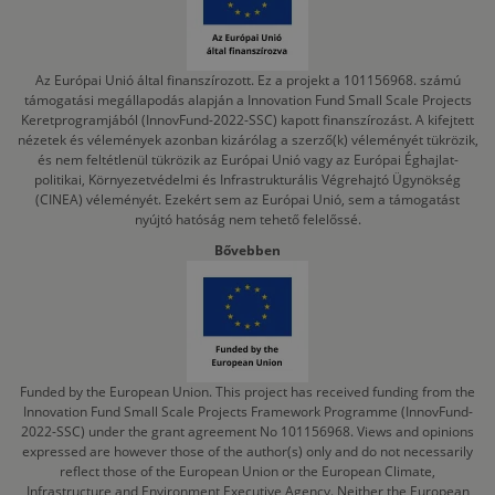
Az Európai Unió által finanszírozott. Ez a projekt a 101156968. számú
támogatási megállapodás alapján a Innovation Fund Small Scale Projects
Keretprogramjából (InnovFund-2022-SSC) kapott finanszírozást. A kifejtett
nézetek és vélemények azonban kizárólag a szerző(k) véleményét tükrözik,
és nem feltétlenül tükrözik az Európai Unió vagy az Európai Éghajlat-
politikai, Környezetvédelmi és Infrastrukturális Végrehajtó Ügynökség
(CINEA) véleményét. Ezekért sem az Európai Unió, sem a támogatást
nyújtó hatóság nem tehető felelőssé.
Bővebben
Funded by the European Union. This project has received funding from the
Innovation Fund Small Scale Projects Framework Programme (InnovFund-
2022-SSC) under the grant agreement No 101156968. Views and opinions
expressed are however those of the author(s) only and do not necessarily
reflect those of the European Union or the European Climate,
Infrastructure and Environment Executive Agency. Neither the European