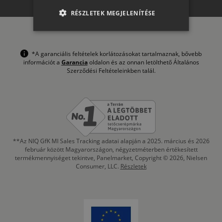
RO-HU
RÉSZLETEK MEGJELENÍTÉSE
ENGLISH
ITALIAN
*A garanciális feltételek korlátozásokat tartalmaznak, bővebb
információt a
Garancia
oldalon és az onnan letölthető Általános
Szerződési Feltételeinkben talál.
**Az NIQ GfK MI Sales Tracking adatai alapján a 2025. március és 2026
február között Magyarországon, négyzetméterben értékesített
termékmennyiséget tekintve, Panelmarket, Copyright © 2026, Nielsen
Consumer, LLC.
Részletek