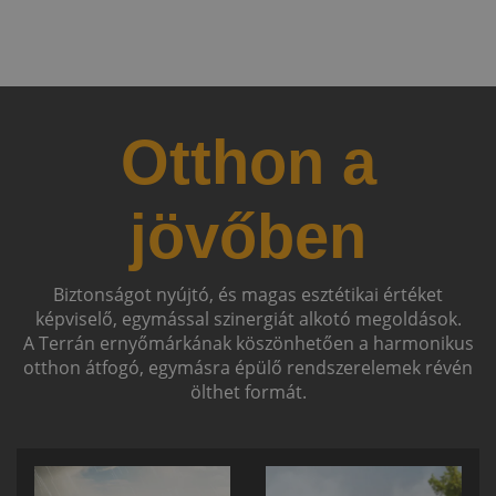
Otthon a
jövőben
Biztonságot nyújtó, és magas esztétikai értéket
képviselő, egymással szinergiát alkotó megoldások.
A Terrán ernyőmárkának köszönhetően a harmonikus
otthon átfogó, egymásra épülő rendszerelemek révén
ölthet formát.