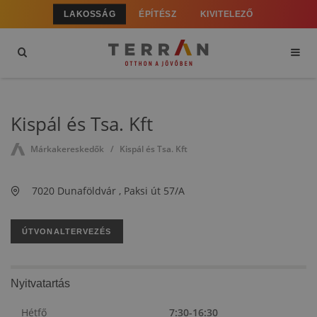
LAKOSSÁG
ÉPÍTÉSZ
KIVITELEZŐ
Kispál és Tsa. Kft
Márkakereskedők
Kispál és Tsa. Kft
7020 Dunaföldvár , Paksi út 57/A
ÚTVONALTERVEZÉS
Nyitvatartás
Hétfő
7:30-16:30