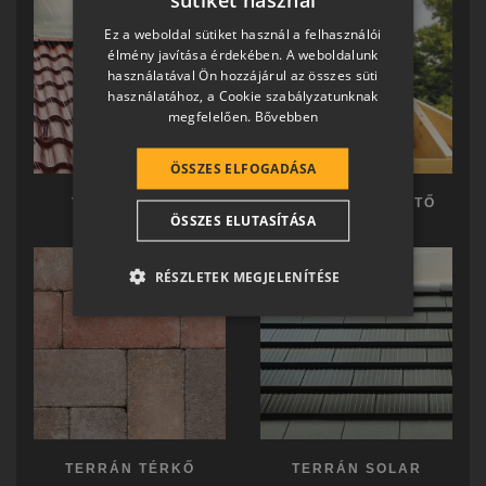
HUNGARIAN
Ez a weboldal sütiket használ a felhasználói
SLOVAK
élmény javítása érdekében. A weboldalunk
használatával Ön hozzájárul az összes süti
GERMAN
használatához, a Cookie szabályzatunknak
megfelelően.
Bővebben
ROMANIAN
SLOVENIAN
ÖSSZES ELFOGADÁSA
CROATIAN
TERRÁN TETŐ
TERRÁN KÉSZTETŐ
ÖSSZES ELUTASÍTÁSA
SR
RO-HU
RÉSZLETEK MEGJELENÍTÉSE
ENGLISH
ITALIAN
TERRÁN TÉRKŐ
TERRÁN SOLAR