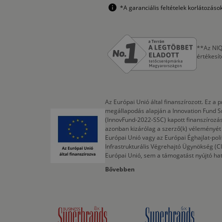
*A garanciális feltételek korlátozás
**Az NIQ
értékesí
Az Európai Unió által finanszírozott. Ez 
megállapodás alapján a Innovation Fund S
(InnovFund-2022-SSC) kapott finanszírozás
azonban kizárólag a szerző(k) véleményét t
Európai Unió vagy az Európai Éghajlat-poli
Infrastrukturális Végrehajtó Ügynökség (
Európai Unió, sem a támogatást nyújtó ha
Bővebben