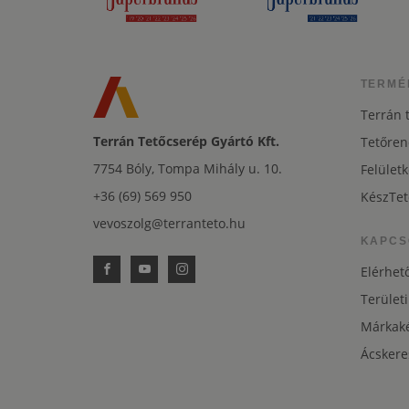
TERMÉ
Terrán 
Terrán Tetőcserép Gyártó Kft.
Tetőren
7754 Bóly, Tompa Mihály u. 10.
Felületk
+36 (69) 569 950
KészTet
vevoszolg@terranteto.hu
KAPCS
Elérhet
Területi
Márkaké
Ácskere