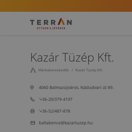
Kazár Tüzép Kft.
Márkakereskedők
Kazár Tüzép Kft.
4060 Balmazújváros, Nádudvari út 89.
'+36-20/379-4197
'+36-52/487-878
ballabence@kazartuzep.hu