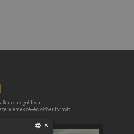
n
t alkotó megoldások.
zerelemek révén ölthet formát.
×