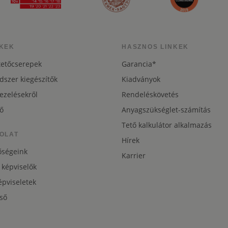
KEK
HASZNOS LINKEK
tetőcserepek
Garancia*
dszer kiegészítők
Kiadványok
ezelésekről
Rendeléskövetés
ő
Anyagszükséglet-számítás
Tető kalkulátor alkalmazás
OLAT
Hírek
őségeink
Karrier
 képviselők
pviseletek
ső