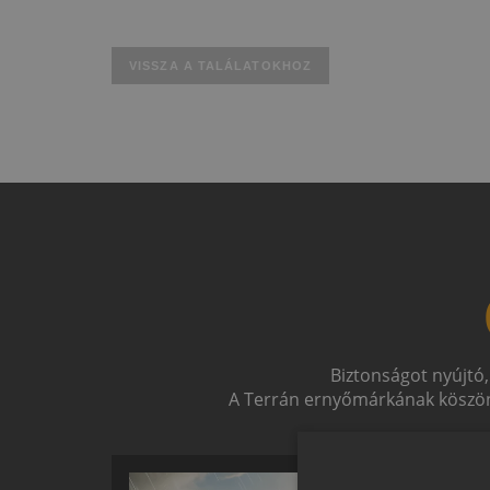
VISSZA A TALÁLATOKHOZ
Biztonságot nyújtó,
A Terrán ernyőmárkának köszön