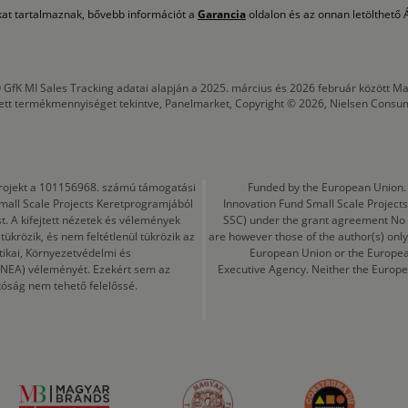
okat tartalmaznak, bővebb információt a
Garancia
oldalon és az onnan letölthető Á
 GfK MI Sales Tracking adatai alapján a 2025. március és 2026 február között
tett termékmennyiséget tekintve, Panelmarket, Copyright © 2026, Nielsen Consu
a projekt a 101156968. számú támogatási
Funded by the European Union. 
mall Scale Projects Keretprogramjából
Innovation Fund Small Scale Proje
t. A kifejtett nézetek és vélemények
SSC) under the grant agreement No
ükrözik, és nem feltétlenül tükrözik az
are however those of the author(s) only
tikai, Környezetvédelmi és
European Union or the Europea
CINEA) véleményét. Ezekért sem az
Executive Agency. Neither the Europe
tóság nem tehető felelőssé.