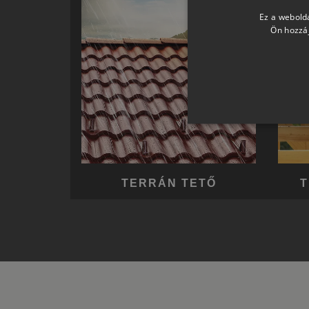
Ez a webolda
Ön hozzáj
TERRÁN TETŐ
T