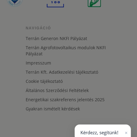
NAVIGÁCIÓ
Terrán Generon NKFI Pályázat
Terrán Agrofotovoltaikus modulok NKFI
Pályázat
Impresszum
Terrán Kft. Adatkezelési tájékoztató
Cookie tájékoztató
Általános Szerződési Feltételek
Energetikai szakreferens jelentés 2025
Gyakran ismételt kérdések
×
Kérdezz, segítünk!