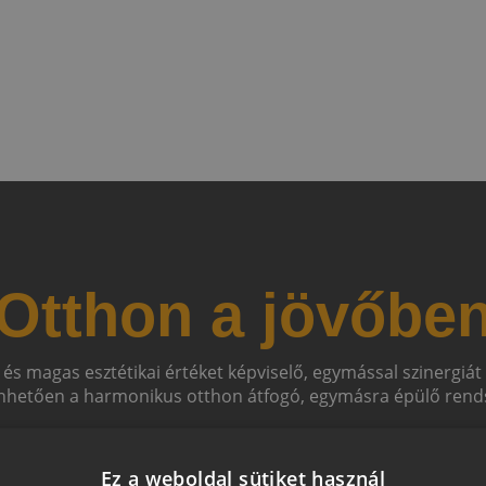
Otthon a jövőbe
 és magas esztétikai értéket képviselő, egymással szinergiá
hetően a harmonikus otthon átfogó, egymásra épülő rends
Ez a weboldal sütiket használ