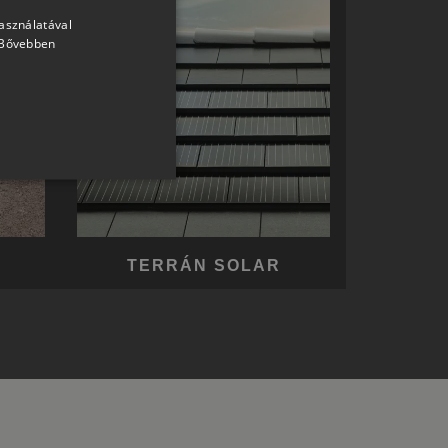
használatával
HUNGARIAN
Bővebben
SLOVAK
GERMAN
ROMANIAN
SLOVENIAN
CROATIAN
SR
RO-HU
TERRÁN SOLAR
ENGLISH
ITALIAN