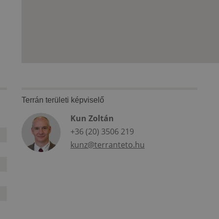
Terrán területi képviselő
Kun Zoltán
+36 (20) 3506 219
kunz@terranteto.hu