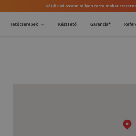
Kérjük válasszon milyen tartalmakat szeretne
Tetőcserepek
KészTető
Garancia*
Refer