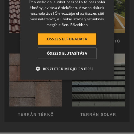
Ez a weboldal sütiket használ a felhasználói
SLOVAK
élmény javítása érdekében. A weboldalunk
használatával Ön hozzájárul az összes süti
GERMAN
használatához, a Cookie szabályzatunknak
megfelelően.
Bővebben
ROMANIAN
SLOVENIAN
ÖSSZES ELFOGADÁSA
TERRÁN TETŐ
TERRÁN KÉSZTETŐ
CROATIAN
ÖSSZES ELUTASÍTÁSA
SR
RO-HU
RÉSZLETEK MEGJELENÍTÉSE
ENGLISH
ITALIAN
TERRÁN TÉRKŐ
TERRÁN SOLAR