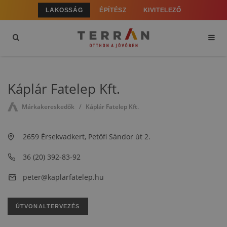
LAKOSSÁG
ÉPÍTÉSZ
KIVITELEZŐ
Káplár Fatelep Kft.
Márkakereskedők
Káplár Fatelep Kft.
2659 Érsekvadkert, Petőfi Sándor út 2.
36 (20) 392-83-92
peter@kaplarfatelep.hu
ÚTVONALTERVEZÉS