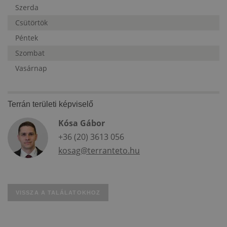
Szerda
Csütörtök
Péntek
Szombat
Vasárnap
Terrán területi képviselő
Kósa Gábor
+36 (20) 3613 056
kosag@terranteto.hu
VISSZA A TALÁLATOKHOZ