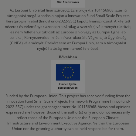
Az Európai Unió által finanszírozott. Ez a projekt a 101156968. számú
támogatási megállapodás alapján a Innovation Fund Small Scale Projects
Keretprogramjából (InnovFund-2022-SSC) kapott finanszírozást. A kifejtett
nézetek és vélemények azonban kizárólag a szerző(k) véleményét tükrözik,
és nem feltétlenül tükrözik az Európai Unió vagy az Európai Éghajlat-
politikai, Környezetvédelmi és Infrastrukturális Végrehajtó Ügynökség
(CINEA) véleményét. Ezekért sem az Európai Unió, sem a támogatást
nyújtó hatóság nem tehető felelőssé.
Bővebben
Funded by the European Union. This project has received funding from the
Innovation Fund Small Scale Projects Framework Programme (InnovFund-
2022-SSC) under the grant agreement No 101156968. Views and opinions
expressed are however those of the author(s) only and do not necessarily
reflect those of the European Union or the European Climate,
Infrastructure and Environment Executive Agency. Neither the European
Union nor the granting authority can be held responsible for them.