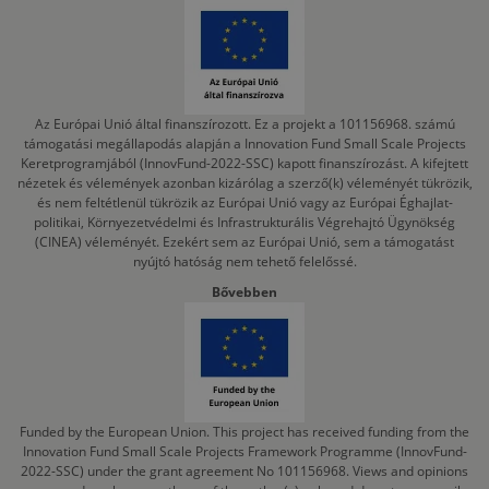
Az Európai Unió által finanszírozott. Ez a projekt a 101156968. számú
támogatási megállapodás alapján a Innovation Fund Small Scale Projects
Keretprogramjából (InnovFund-2022-SSC) kapott finanszírozást. A kifejtett
nézetek és vélemények azonban kizárólag a szerző(k) véleményét tükrözik,
és nem feltétlenül tükrözik az Európai Unió vagy az Európai Éghajlat-
politikai, Környezetvédelmi és Infrastrukturális Végrehajtó Ügynökség
(CINEA) véleményét. Ezekért sem az Európai Unió, sem a támogatást
nyújtó hatóság nem tehető felelőssé.
Bővebben
Funded by the European Union. This project has received funding from the
Innovation Fund Small Scale Projects Framework Programme (InnovFund-
2022-SSC) under the grant agreement No 101156968. Views and opinions