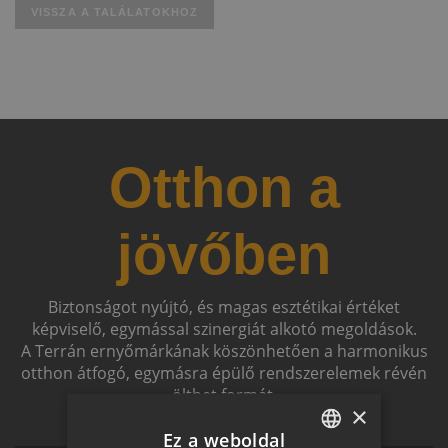
VISSZA A TALÁLATOKHOZ
Otthon a
jövőben
Biztonságot nyújtó, és magas esztétikai értéket
képviselő, egymással szinergiát alkotó megoldások.
A Terrán ernyőmárkának köszönhetően a harmonikus
otthon átfogó, egymásra épülő rendszerelemek révén
ölthet formát.
×
Ez a weboldal