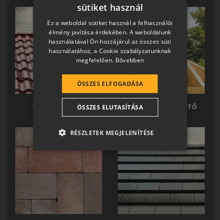
sütiket használ
HUNGARIAN
Ez a weboldal sütiket használ a felhasználói
SLOVAK
élmény javítása érdekében. A weboldalunk
használatával Ön hozzájárul az összes süti
GERMAN
használatához, a Cookie szabályzatunknak
megfelelően.
Bővebben
ROMANIAN
SLOVENIAN
ÖSSZES ELFOGADÁSA
CROATIAN
ÖSSZES ELUTASÍTÁSA
TERRÁN TETŐ
TERRÁN KÉSZTETŐ
SR
RO-HU
RÉSZLETEK MEGJELENÍTÉSE
ENGLISH
ITALIAN