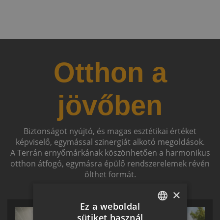
Otthon a
jövőben
Biztonságot nyújtó, és magas esztétikai értéket
képviselő, egymással szinergiát alkotó megoldások.
A Terrán ernyőmárkának köszönhetően a harmonikus
otthon átfogó, egymásra épülő rendszerelemek révén
ölthet formát.
×
Ez a weboldal
sütiket használ