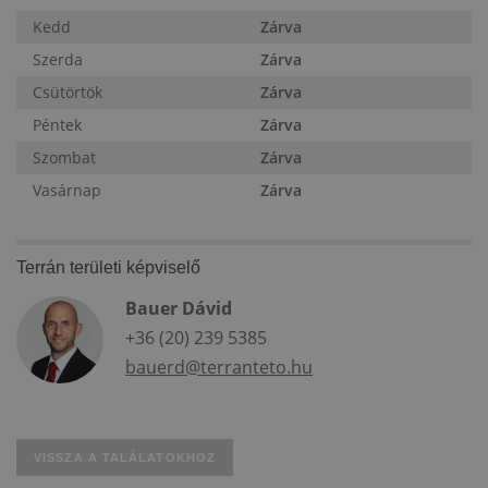
Kedd
Zárva
Szerda
Zárva
Csütörtök
Zárva
Péntek
Zárva
Szombat
Zárva
Vasárnap
Zárva
Terrán területi képviselő
Bauer Dávid
+36 (20) 239 5385
bauerd@terranteto.hu
VISSZA A TALÁLATOKHOZ