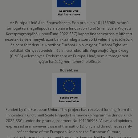
Az Európai Unió által finanszírozott. Ez a projekt a 101156968. számú
támogatási megállapodás alapján a Innovation Fund Small Scale Projects
Keretprogramjából (InnovFund-2022-SSC) kapott finanszírozást. A kifejtett
nézetek és vélemények azonban kizárólag a szerző(k) véleményét tükrözik,
és nem feltétlenül tükrözik az Európai Unió vagy az Európai Éghajlat-
politikai, Környezetvédelmi és Infrastrukturális Végrehajtó Ügynökség
(CINEA) véleményét. Ezekért sem az Európai Unió, sem a támogatást
nyújtó hatóság nem tehető felelőssé.
Bővebben
Funded by the European Union. This project has received funding from the
Innovation Fund Small Scale Projects Framework Programme (InnovFund-
2022-SSC) under the grant agreement No 101156968. Views and opinions
expressed are however those of the author(s) only and do not necessarily
reflect those of the European Union or the European Climate,
Infrastructure and Environment Executive Agency. Neither the European