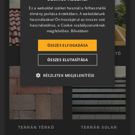
HUNGARIAN
Ez a weboldal sütiket használ a felhasználói
SLOVAK
élmény javítása érdekében. A weboldalunk
használatával Ön hozzájárul az összes süti
GERMAN
használatához, a Cookie szabályzatunknak
megfelelően.
Bővebben
ROMANIAN
SLOVENIAN
ÖSSZES ELFOGADÁSA
CROATIAN
TERRÁN TETŐ
TERRÁN KÉSZTETŐ
ÖSSZES ELUTASÍTÁSA
SR
RO-HU
RÉSZLETEK MEGJELENÍTÉSE
ENGLISH
ITALIAN
TERRÁN TÉRKŐ
TERRÁN SOLAR