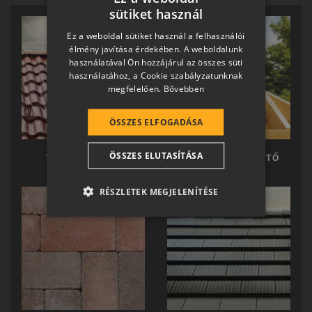
sütiket használ
HUNGARIAN
Ez a weboldal sütiket használ a felhasználói
SLOVAK
élmény javítása érdekében. A weboldalunk
használatával Ön hozzájárul az összes süti
GERMAN
használatához, a Cookie szabályzatunknak
megfelelően.
Bővebben
ROMANIAN
SLOVENIAN
ÖSSZES ELFOGADÁSA
CROATIAN
ÖSSZES ELUTASÍTÁSA
TERRÁN TETŐ
TERRÁN KÉSZTETŐ
SR
RO-HU
RÉSZLETEK MEGJELENÍTÉSE
ENGLISH
ITALIAN