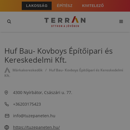
LAKOSSÁG
ÉPÍTÉSZ
KIVITELEZŐ
Huf Bau- Kovboys Építőipari és
Kereskedelmi Kft.
Márkakereskedők
Huf Bau- Kovboys Építőipari és Kereskedelmi
Kft.
4300 Nyírbátor, Császári u. 77.
+36203175423
info@tuzepaneten.hu
https://tuzepaneten.hu/