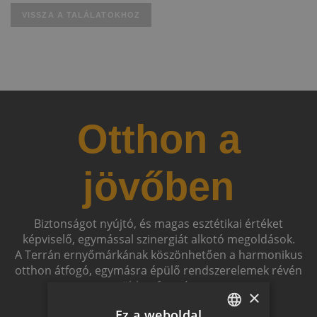
VISSZA A TALÁLATOKHOZ
Otthon a
jövőben
Biztonságot nyújtó, és magas esztétikai értéket
képviselő, egymással szinergiát alkotó megoldások.
A Terrán ernyőmárkának köszönhetően a harmonikus
otthon átfogó, egymásra épülő rendszerelemek révén
ölthet formát.
×
Ez a weboldal