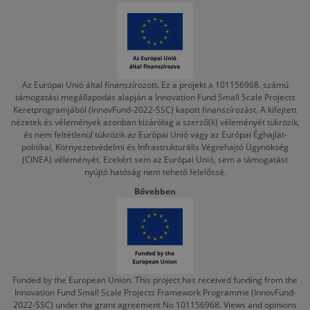
Az Európai Unió által finanszírozott. Ez a projekt a 101156968. számú
támogatási megállapodás alapján a Innovation Fund Small Scale Projects
Keretprogramjából (InnovFund-2022-SSC) kapott finanszírozást. A kifejtett
nézetek és vélemények azonban kizárólag a szerző(k) véleményét tükrözik,
és nem feltétlenül tükrözik az Európai Unió vagy az Európai Éghajlat-
politikai, Környezetvédelmi és Infrastrukturális Végrehajtó Ügynökség
(CINEA) véleményét. Ezekért sem az Európai Unió, sem a támogatást
nyújtó hatóság nem tehető felelőssé.
Bővebben
Funded by the European Union. This project has received funding from the
Innovation Fund Small Scale Projects Framework Programme (InnovFund-
2022-SSC) under the grant agreement No 101156968. Views and opinions