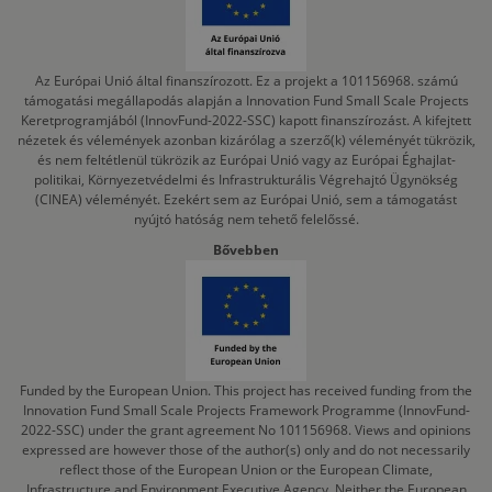
Az Európai Unió által finanszírozott. Ez a projekt a 101156968. számú
támogatási megállapodás alapján a Innovation Fund Small Scale Projects
Keretprogramjából (InnovFund-2022-SSC) kapott finanszírozást. A kifejtett
nézetek és vélemények azonban kizárólag a szerző(k) véleményét tükrözik,
és nem feltétlenül tükrözik az Európai Unió vagy az Európai Éghajlat-
politikai, Környezetvédelmi és Infrastrukturális Végrehajtó Ügynökség
(CINEA) véleményét. Ezekért sem az Európai Unió, sem a támogatást
nyújtó hatóság nem tehető felelőssé.
Bővebben
Funded by the European Union. This project has received funding from the
Innovation Fund Small Scale Projects Framework Programme (InnovFund-
2022-SSC) under the grant agreement No 101156968. Views and opinions
expressed are however those of the author(s) only and do not necessarily
reflect those of the European Union or the European Climate,
Infrastructure and Environment Executive Agency. Neither the European