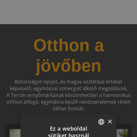
Otthon a
jövőben
Biztonságot nyújtó, és magas esztétikai értéket
képviselő, egymással szinergiát alkotó megoldások.
A Terrán ernyőmárkának köszönhetően a harmonikus
otthon átfogó, egymásra épülő rendszerelemek révén
ölthet formát.
×
Ez a weboldal
sütiket használ