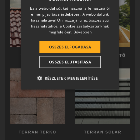
HUNGARIAN
Ez a weboldal sütiket használ a felhasználói
SLOVAK
élmény javítása érdekében. A weboldalunk
használatával Ön hozzájárul az összes süti
GERMAN
használatához, a Cookie szabályzatunknak
megfelelően.
Bővebben
ROMANIAN
SLOVENIAN
ÖSSZES ELFOGADÁSA
CROATIAN
TERRÁN TETŐ
TERRÁN KÉSZTETŐ
ÖSSZES ELUTASÍTÁSA
SR
RO-HU
RÉSZLETEK MEGJELENÍTÉSE
ENGLISH
ITALIAN
TERRÁN TÉRKŐ
TERRÁN SOLAR