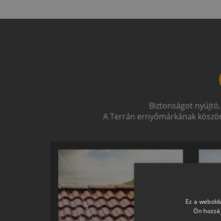
Biztonságot nyújtó,
A Terrán ernyőmárkának köszön
Ez a webolda
Ön hozzáj