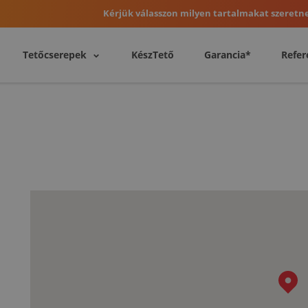
Kérjük válasszon milyen tartalmakat szeretne
Tetőcserepek
KészTető
Garancia*
Refer