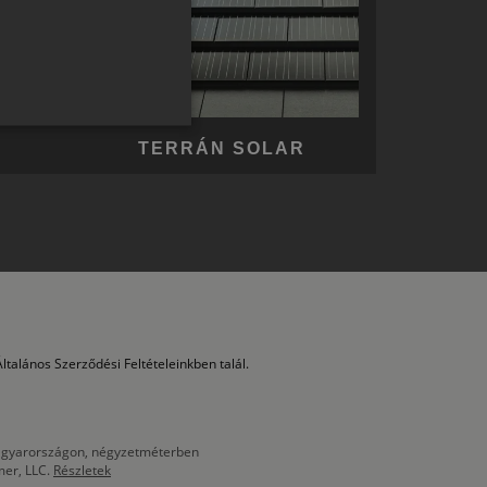
GERMAN
ROMANIAN
SLOVENIAN
CROATIAN
TERRÁN SOLAR
SR
RO-HU
ENGLISH
ITALIAN
ltalános Szerződési Feltételeinkben talál.
 Magyarországon, négyzetméterben
mer, LLC.
Részletek