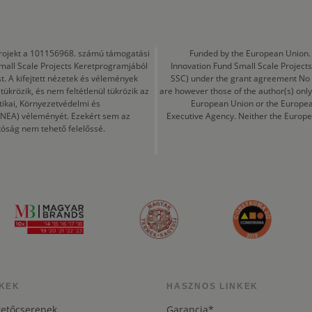
a projekt a 101156968. számú támogatási
Funded by the European Union. 
mall Scale Projects Keretprogramjából
Innovation Fund Small Scale Proje
t. A kifejtett nézetek és vélemények
SSC) under the grant agreement No
ükrözik, és nem feltétlenül tükrözik az
are however those of the author(s) only
tikai, Környezetvédelmi és
European Union or the Europea
CINEA) véleményét. Ezekért sem az
Executive Agency. Neither the Europe
tóság nem tehető felelőssé.
KEK
HASZNOS LINKEK
tetőcserepek
Garancia*