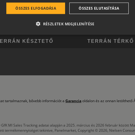
ÖSSZES ELFOGADÁSA
ÖSSZES ELUTASÍTÁSA
RÉSZLETEK MEGJELENÍTÉSE
ERRÁN KÉSZTETŐ
TERRÁN TÉRKŐ
okat tartalmaznak, bővebb információt a
Garancia
oldalon és az onnan letölthető Á
 GfK MI Sales Tracking adatai alapján a 2025. március és 2026 február között
tett termékmennyiséget tekintve, Panelmarket, Copyright © 2026, Nielsen Consu