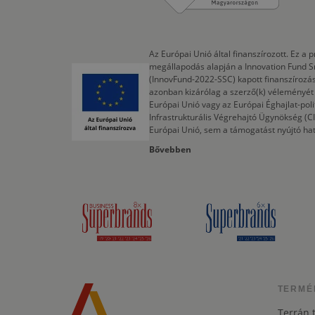
Az Európai Unió által finanszírozott. Ez 
megállapodás alapján a Innovation Fund S
(InnovFund-2022-SSC) kapott finanszírozás
azonban kizárólag a szerző(k) véleményét t
Európai Unió vagy az Európai Éghajlat-poli
Infrastrukturális Végrehajtó Ügynökség (
Európai Unió, sem a támogatást nyújtó ha
Bővebben
TERMÉ
Terrán 