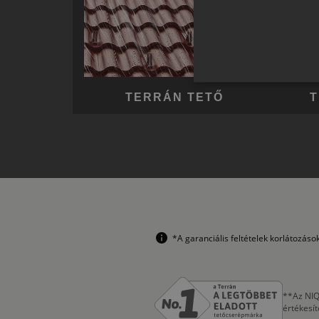
TERRÁN TETŐ
T
*A garanciális feltételek korlátozás
**Az NIQ
értékesí