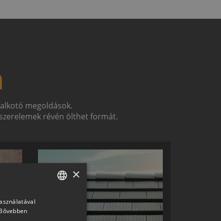
n
t alkotó megoldások.
zerelemek révén ölthet formát.
×
használatával
HUNGARIAN
Bővebben
SLOVAK