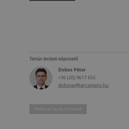
Terrán területi képviselő
Dobos Péter
+36 (20) 9617 655
dobosp@terranteto.hu
VISSZA A TALÁLATOKHOZ