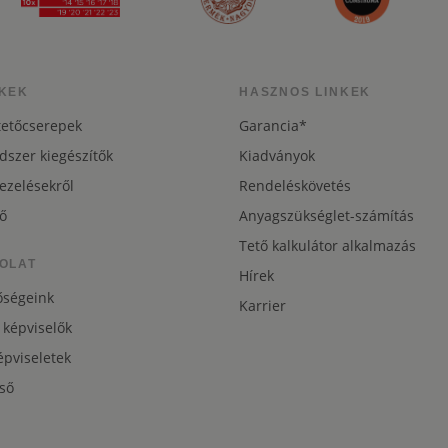
KEK
HASZNOS LINKEK
tetőcserepek
Garancia*
dszer kiegészítők
Kiadványok
ezelésekről
Rendeléskövetés
ő
Anyagszükséglet-számítás
Tető kalkulátor alkalmazás
OLAT
Hírek
őségeink
Karrier
 képviselők
pviseletek
ső