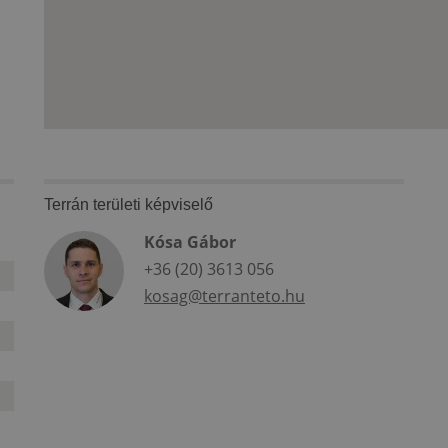
Terrán területi képviselő
Kósa Gábor
+36 (20) 3613 056
kosag@terranteto.hu