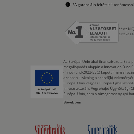
*A garanciális feltételek korlátozás
**Az NIQ
értékesí
Az Európai Unió által finanszírozott. Ez 
megállapodás alapján a Innovation Fund S
(InnovFund-2022-SSC) kapott finanszírozás
azonban kizárólag a szerző(k) véleményét t
Európai Unió vagy az Európai Éghajlat-poli
Infrastrukturális Végrehajtó Ügynökség (
Európai Unió, sem a támogatást nyújtó ha
Bővebben