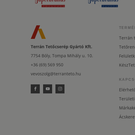
TERMÉ
Terrán 
Terrán Tetőcserép Gyártó Kft.
Tetőren
7754 Bóly, Tompa Mihály u. 10.
Felületk
+36 (69) 569 950
KészTet
vevoszolg@terranteto.hu
KAPCS
Elérhet
Területi
Márkaké
Ácskere