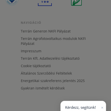
NAVIGÁCIÓ
Terrán Generon NKFI Pályázat
Terrán Agrofotovoltaikus modulok NKFI
Pályázat
Impresszum
Terrán Kft. Adatkezelési tájékoztató
Cookie tájékoztató
Általános Szerződési Feltételek
Energetikai szakreferens jelentés 2025
Gyakran ismételt kérdések
×
Kérdezz, segítünk!