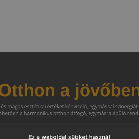
Otthon a jövőbe
 és magas esztétikai értéket képviselő, egymással szinergiá
hetően a harmonikus otthon átfogó, egymásra épülő rends
Ez a weboldal sütiket használ