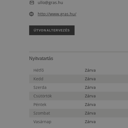
ullo@gras.hu
http://www.gras.hu/
ÚTVONALTERVEZÉS
Nyitvatartás
Hétfő
Zárva
Kedd
Zárva
Szerda
Zárva
Csütörtök
Zárva
Péntek
Zárva
Szombat
Zárva
Vasárnap
Zárva