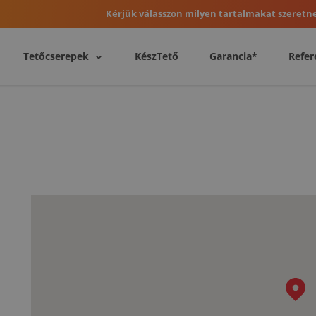
Kérjük válasszon milyen tartalmakat szeretne
Tetőcserepek
KészTető
Garancia*
Refer