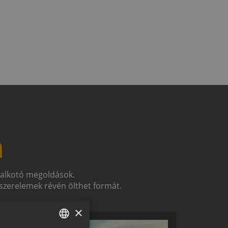
n
t alkotó megoldások.
zerelemek révén ölthet formát.
×