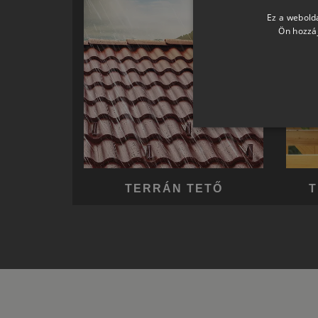
Ez a webolda
Ön hozzáj
TERRÁN TETŐ
T