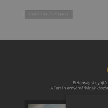
VISSZA A TALÁLATOKHOZ
Biztonságot nyújtó,
A Terrán ernyőmárkának köszön