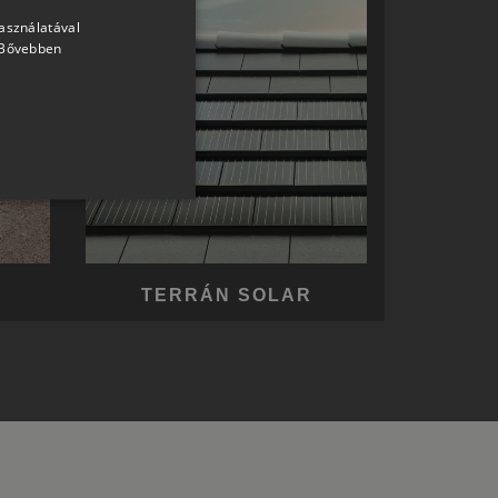
használatával
HUNGARIAN
Bővebben
SLOVAK
GERMAN
ROMANIAN
SLOVENIAN
CROATIAN
SR
RO-HU
TERRÁN SOLAR
ENGLISH
ITALIAN