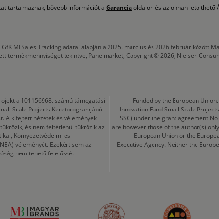
okat tartalmaznak, bővebb információt a
Garancia
oldalon és az onnan letölthető Á
 GfK MI Sales Tracking adatai alapján a 2025. március és 2026 február között
tett termékmennyiséget tekintve, Panelmarket, Copyright © 2026, Nielsen Consu
a projekt a 101156968. számú támogatási
Funded by the European Union. 
mall Scale Projects Keretprogramjából
Innovation Fund Small Scale Proje
t. A kifejtett nézetek és vélemények
SSC) under the grant agreement No
ükrözik, és nem feltétlenül tükrözik az
are however those of the author(s) only
tikai, Környezetvédelmi és
European Union or the Europea
CINEA) véleményét. Ezekért sem az
Executive Agency. Neither the Europe
tóság nem tehető felelőssé.