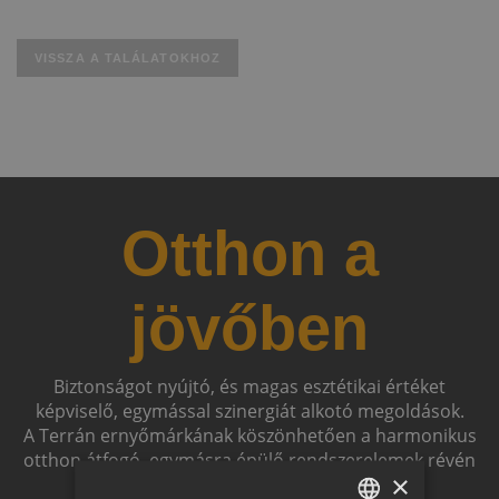
VISSZA A TALÁLATOKHOZ
Otthon a
jövőben
Biztonságot nyújtó, és magas esztétikai értéket
képviselő, egymással szinergiát alkotó megoldások.
A Terrán ernyőmárkának köszönhetően a harmonikus
otthon átfogó, egymásra épülő rendszerelemek révén
×
ölthet formát.