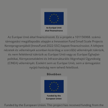
Az Európai Unió által finanszírozott. Ez a projekt a 101156968. számú
támogatási megállapodás alapján a Innovation Fund Small Scale Projects
Keretprogramjából (InnovFund-2022-SSC) kapott finanszírozást. A kifejtett
nézetek és vélemények azonban kizárólag a szerző(k) véleményét tükrözik,
és nem feltétlenül tükrözik az Európai Unió vagy az Európai Éghajlat-
politikai, Környezetvédelmi és Infrastrukturális Végrehajtó Ügynökség
(CINEA) véleményét. Ezekért sem az Európai Unió, sem a támogatást
nyújtó hatóság nem tehető felelőssé.
Bővebben
Funded by the European Union. This project has received funding from the