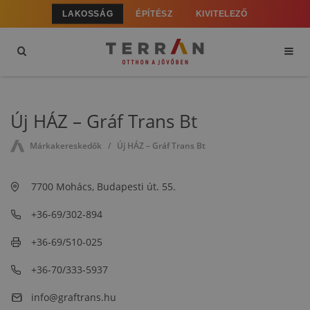
LAKOSSÁG
ÉPÍTÉSZ
KIVITELEZŐ
Új HÁZ – Gráf Trans Bt
Márkakereskedők
Új HÁZ – Gráf Trans Bt
7700 Mohács, Budapesti út. 55.
+36-69/302-894
+36-69/510-025
+36-70/333-5937
info@graftrans.hu