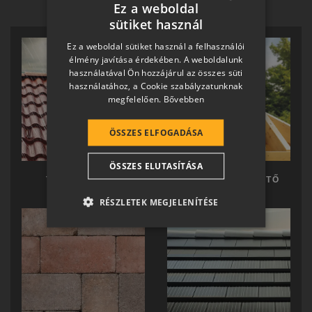
Ez a weboldal
sütiket használ
HUNGARIAN
Ez a weboldal sütiket használ a felhasználói
SLOVAK
élmény javítása érdekében. A weboldalunk
használatával Ön hozzájárul az összes süti
GERMAN
használatához, a Cookie szabályzatunknak
megfelelően.
Bővebben
ROMANIAN
SLOVENIAN
ÖSSZES ELFOGADÁSA
CROATIAN
ÖSSZES ELUTASÍTÁSA
SR
TERRÁN TETŐ
TERRÁN KÉSZTETŐ
RO-HU
RÉSZLETEK MEGJELENÍTÉSE
ENGLISH
ITALIAN