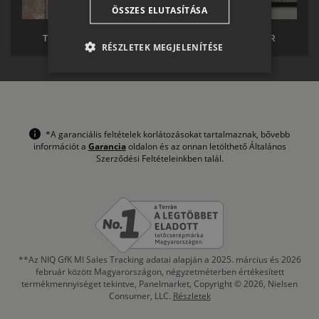
ÖSSZES ELUTASÍTÁSA
SR
TERRÁN TÉRKŐ
TERRÁN SOLAR
RO-HU
RÉSZLETEK MEGJELENÍTÉSE
ENGLISH
ITALIAN
*A garanciális feltételek korlátozásokat tartalmaznak, bővebb
információt a
Garancia
oldalon és az onnan letölthető Általános
Szerződési Feltételeinkben talál.
**Az NIQ GfK MI Sales Tracking adatai alapján a 2025. március és 2026
február között Magyarországon, négyzetméterben értékesített
termékmennyiséget tekintve, Panelmarket, Copyright © 2026, Nielsen
Consumer, LLC.
Részletek