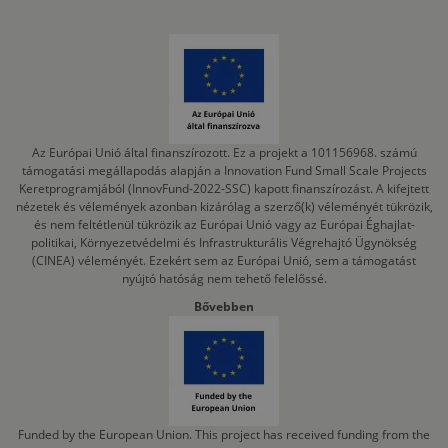
Az Európai Unió által finanszírozott. Ez a projekt a 101156968. számú
támogatási megállapodás alapján a Innovation Fund Small Scale Projects
Keretprogramjából (InnovFund-2022-SSC) kapott finanszírozást. A kifejtett
nézetek és vélemények azonban kizárólag a szerző(k) véleményét tükrözik,
és nem feltétlenül tükrözik az Európai Unió vagy az Európai Éghajlat-
politikai, Környezetvédelmi és Infrastrukturális Végrehajtó Ügynökség
(CINEA) véleményét. Ezekért sem az Európai Unió, sem a támogatást
nyújtó hatóság nem tehető felelőssé.
Bővebben
Funded by the European Union. This project has received funding from the