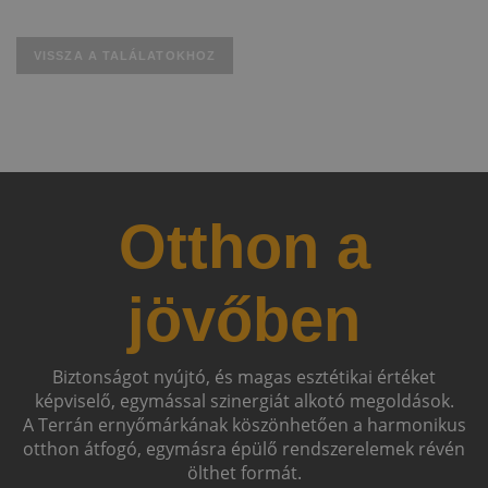
VISSZA A TALÁLATOKHOZ
Otthon a
jövőben
Biztonságot nyújtó, és magas esztétikai értéket
képviselő, egymással szinergiát alkotó megoldások.
A Terrán ernyőmárkának köszönhetően a harmonikus
otthon átfogó, egymásra épülő rendszerelemek révén
ölthet formát.