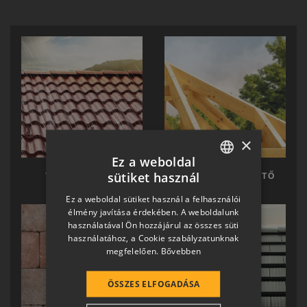
×
Ez a weboldal
sütiket használ
TERRÁN TETŐ
TERRÁN KÉSZTETŐ
HUNGARIAN
Ez a weboldal sütiket használ a felhasználói
SLOVAK
élmény javítása érdekében. A weboldalunk
használatával Ön hozzájárul az összes süti
GERMAN
használatához, a Cookie szabályzatunknak
megfelelően.
Bővebben
ROMANIAN
SLOVENIAN
ÖSSZES ELFOGADÁSA
CROATIAN