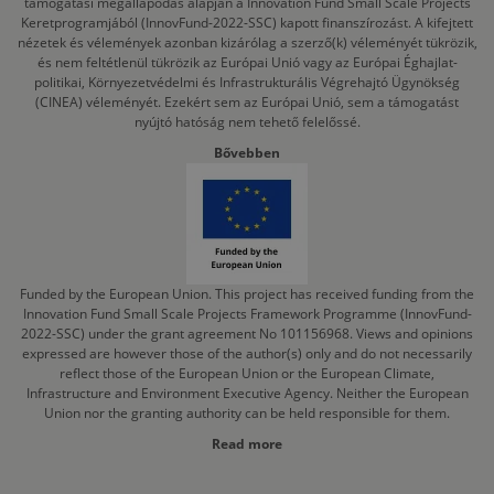
támogatási megállapodás alapján a Innovation Fund Small Scale Projects
Keretprogramjából (InnovFund-2022-SSC) kapott finanszírozást. A kifejtett
nézetek és vélemények azonban kizárólag a szerző(k) véleményét tükrözik,
és nem feltétlenül tükrözik az Európai Unió vagy az Európai Éghajlat-
politikai, Környezetvédelmi és Infrastrukturális Végrehajtó Ügynökség
(CINEA) véleményét. Ezekért sem az Európai Unió, sem a támogatást
nyújtó hatóság nem tehető felelőssé.
Bővebben
Funded by the European Union. This project has received funding from the
Innovation Fund Small Scale Projects Framework Programme (InnovFund-
2022-SSC) under the grant agreement No 101156968. Views and opinions
expressed are however those of the author(s) only and do not necessarily
reflect those of the European Union or the European Climate,
Infrastructure and Environment Executive Agency. Neither the European
Union nor the granting authority can be held responsible for them.
Read more