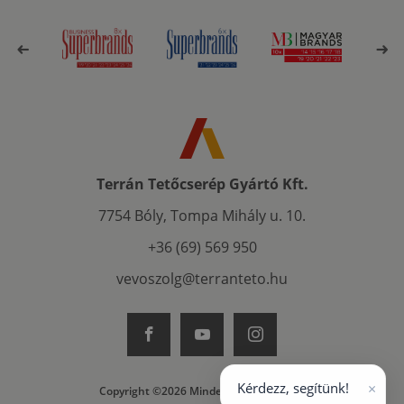
Terrán Tetőcserép Gyártó Kft.
7754 Bóly, Tompa Mihály u. 10.
+36 (69) 569 950
vevoszolg@terranteto.hu
×
Kérdezz, segítünk!
Copyright ©2026 Minden jog fenntartva