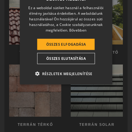
HUNGARIAN
Ez a weboldal sütiket használ a felhasználói
SLOVAK
élmény javítása érdekében. A weboldalunk
használatával Ön hozzájárul az összes süti
GERMAN
használatához, a Cookie szabályzatunknak
megfelelően.
Bővebben
ROMANIAN
SLOVENIAN
ÖSSZES ELFOGADÁSA
CROATIAN
TERRÁN TETŐ
TERRÁN KÉSZTETŐ
ÖSSZES ELUTASÍTÁSA
SR
RO-HU
RÉSZLETEK MEGJELENÍTÉSE
ENGLISH
ITALIAN
TERRÁN TÉRKŐ
TERRÁN SOLAR