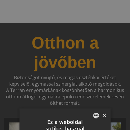
Otthon a
jövőben
Biztonságot nyújtó, és magas esztétikai értéket
képviselő, egymással szinergiát alkotó megoldások.
A Terrán ernyőmárkának köszönhetően a harmonikus
otthon átfogó, egymásra épülő rendszerelemek révén
ölthet formát.
×
Ez a weboldal
sütiket használ