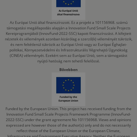
Az Európai Unió által finanszírozott. Ez a projekt a 101156968. számú
támogatási megállapodás alapján a Innovation Fund Small Scale Projects
Keretprogramjából (InnovFund-2022-SSC) kapott finanszírozást. A kifejtett
nézetek és vélemények azonban kizárólag a szerző(k) véleményét tükrözik,
és nem feltétlenül tükrözik az Európai Unió vagy az Európai Éghajlat-
politikai, Környezetvédelmi és Infrastrukturális Végrehajtó Ügynökség
(CINEA) véleményét. Ezekért sem az Európai Unió, sem a támogatást
nyújtó hatóság nem tehető felelőssé.
Bővebben
Funded by the European Union. This project has received funding from the
Innovation Fund Small Scale Projects Framework Programme (InnovFund-
2022-SSC) under the grant agreement No 101156968. Views and opinions
expressed are however those of the author(s) only and do not necessarily
reflect those of the European Union or the European Climate,
Infrastructure and Environment Executive Agency. Neither the European