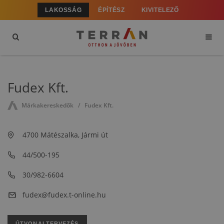
LAKOSSÁG
ÉPÍTÉSZ
KIVITELEZŐ
Fudex Kft.
Márkakereskedők
Fudex Kft.
4700 Mátészalka, Jármi út
44/500-195
30/982-6604
fudex@fudex.t-online.hu
ÚTVONALTERVEZÉS