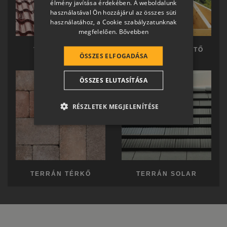
élmény javítása érdekében. A weboldalunk
használatával Ön hozzájárul az összes süti
GERMAN
használatához, a Cookie szabályzatunknak
megfelelően.
Bővebben
ROMANIAN
SLOVENIAN
TERRÁN TETŐ
TERRÁN KÉSZTETŐ
ÖSSZES ELFOGADÁSA
CROATIAN
ÖSSZES ELUTASÍTÁSA
SR
RO-HU
RÉSZLETEK MEGJELENÍTÉSE
ENGLISH
ITALIAN
TERRÁN TÉRKŐ
TERRÁN SOLAR