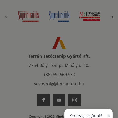
Terrán Tetőcserép Gyártó Kft.
7754 Bóly, Tompa Mihály u. 10.
+36 (69) 569 950
vevoszolg@terranteto.hu
×
Kérdezz, segítünk!
Copyright ©2026 Minden jog fenntartva