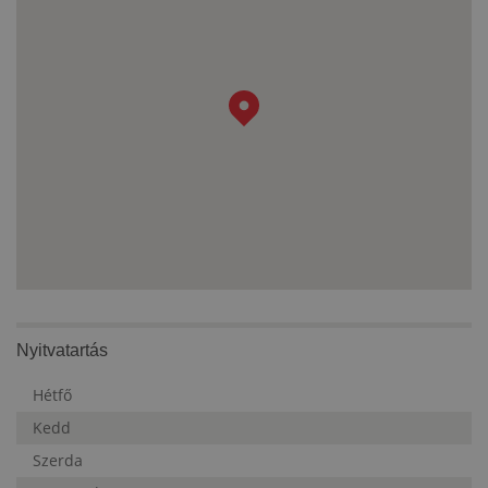
Nyitvatartás
Hétfő
Kedd
Szerda