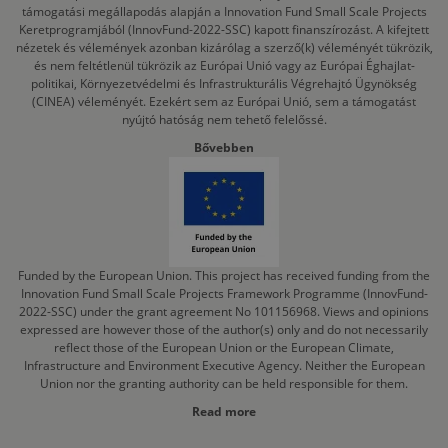
támogatási megállapodás alapján a Innovation Fund Small Scale Projects
Keretprogramjából (InnovFund-2022-SSC) kapott finanszírozást. A kifejtett
nézetek és vélemények azonban kizárólag a szerző(k) véleményét tükrözik,
és nem feltétlenül tükrözik az Európai Unió vagy az Európai Éghajlat-
politikai, Környezetvédelmi és Infrastrukturális Végrehajtó Ügynökség
(CINEA) véleményét. Ezekért sem az Európai Unió, sem a támogatást
nyújtó hatóság nem tehető felelőssé.
Bővebben
Funded by the European Union. This project has received funding from the
Innovation Fund Small Scale Projects Framework Programme (InnovFund-
2022-SSC) under the grant agreement No 101156968. Views and opinions
expressed are however those of the author(s) only and do not necessarily
reflect those of the European Union or the European Climate,
Infrastructure and Environment Executive Agency. Neither the European
Union nor the granting authority can be held responsible for them.
Read more