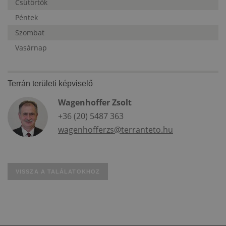
Csütörtök
Péntek
Szombat
Vasárnap
Terrán területi képviselő
Wagenhoffer Zsolt
+36 (20) 5487 363
wagenhofferzs@terranteto.hu
VISSZA A TALÁLATOKHOZ