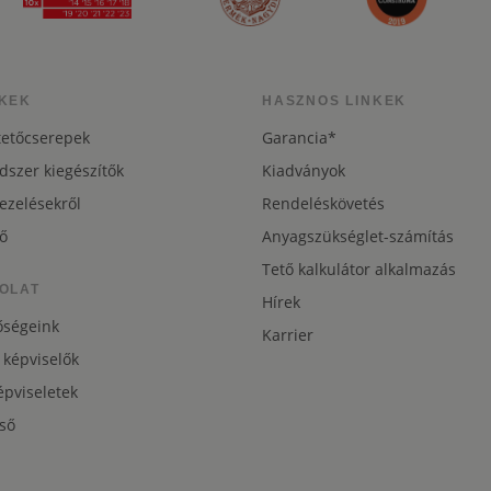
KEK
HASZNOS LINKEK
tetőcserepek
Garancia*
dszer kiegészítők
Kiadványok
ezelésekről
Rendeléskövetés
ő
Anyagszükséglet-számítás
Tető kalkulátor alkalmazás
OLAT
Hírek
őségeink
Karrier
 képviselők
pviseletek
ső