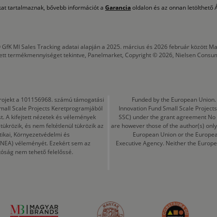
okat tartalmaznak, bővebb információt a
Garancia
oldalon és az onnan letölthető Á
 GfK MI Sales Tracking adatai alapján a 2025. március és 2026 február között
tett termékmennyiséget tekintve, Panelmarket, Copyright © 2026, Nielsen Consu
a projekt a 101156968. számú támogatási
Funded by the European Union. 
mall Scale Projects Keretprogramjából
Innovation Fund Small Scale Proje
t. A kifejtett nézetek és vélemények
SSC) under the grant agreement No
ükrözik, és nem feltétlenül tükrözik az
are however those of the author(s) only
tikai, Környezetvédelmi és
European Union or the Europea
CINEA) véleményét. Ezekért sem az
Executive Agency. Neither the Europe
tóság nem tehető felelőssé.