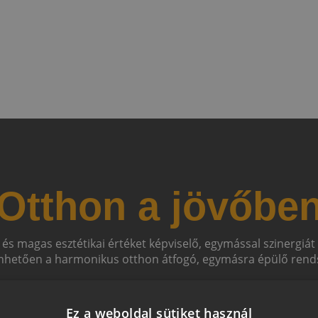
Otthon a jövőbe
 és magas esztétikai értéket képviselő, egymással szinergiá
hetően a harmonikus otthon átfogó, egymásra épülő rends
Ez a weboldal sütiket használ