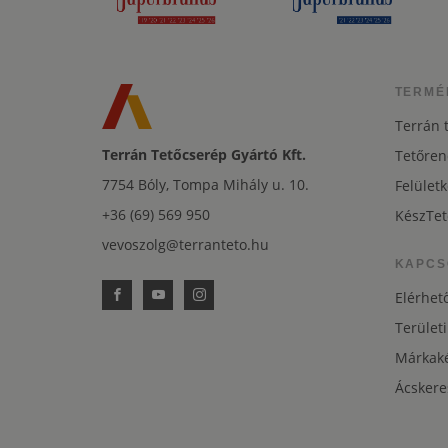
TERMÉ
Terrán 
Terrán Tetőcserép Gyártó Kft.
Tetőren
7754 Bóly, Tompa Mihály u. 10.
Felületk
+36 (69) 569 950
KészTet
vevoszolg@terranteto.hu
KAPCS
Elérhet
Területi
Márkaké
Ácskere