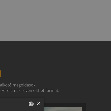
n
t alkotó megoldások.
zerelemek révén ölthet formát.
×