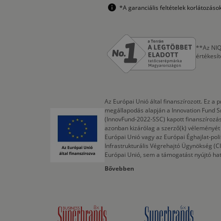
*A garanciális feltételek korlátozás
**Az NIQ
értékesí
Az Európai Unió által finanszírozott. Ez 
megállapodás alapján a Innovation Fund S
(InnovFund-2022-SSC) kapott finanszírozás
azonban kizárólag a szerző(k) véleményét t
Európai Unió vagy az Európai Éghajlat-poli
Infrastrukturális Végrehajtó Ügynökség (
Európai Unió, sem a támogatást nyújtó ha
Bővebben