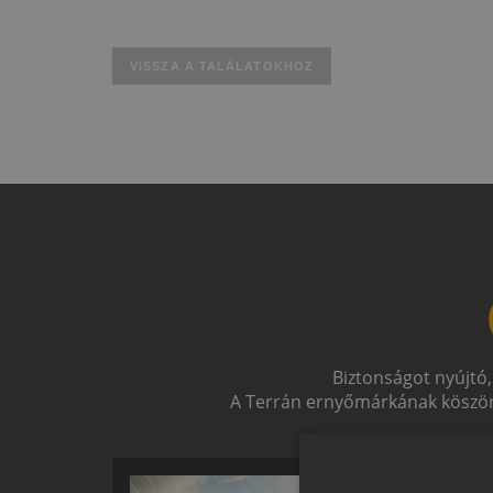
VISSZA A TALÁLATOKHOZ
Biztonságot nyújtó,
A Terrán ernyőmárkának köszön