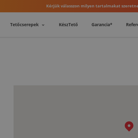
Kérjük válasszon milyen tartalmakat szeretne
Tetőcserepek
KészTető
Garancia*
Refer