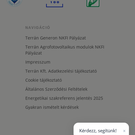
NAVIGÁCIÓ
Terrán Generon NKFI Pályázat
Terrán Agrofotovoltaikus modulok NKFI
Pályázat
Impresszum
Terrán Kft. Adatkezelési tájékoztató
Cookie tájékoztató
Általános Szerződési Feltételek
Energetikai szakreferens jelentés 2025
Gyakran ismételt kérdések
×
Kérdezz, segítünk!