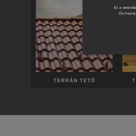
Ez a webolda
Ön hozzáj
TERRÁN TETŐ
T