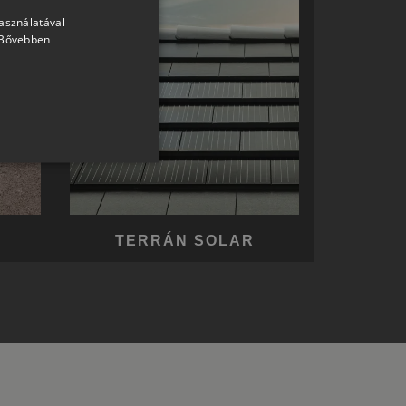
használatával
HUNGARIAN
Bővebben
SLOVAK
GERMAN
ROMANIAN
SLOVENIAN
CROATIAN
SR
RO-HU
TERRÁN SOLAR
ENGLISH
ITALIAN