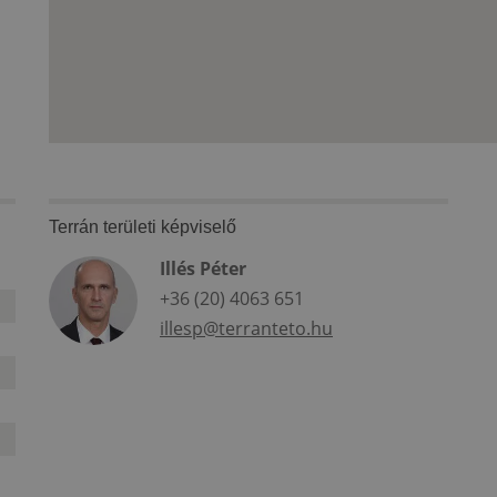
Terrán területi képviselő
Illés Péter
+36 (20) 4063 651
illesp@terranteto.hu