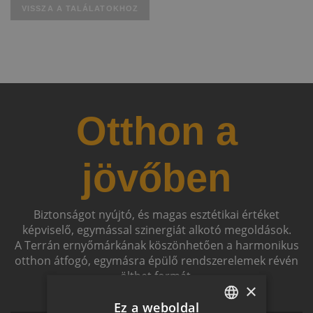
VISSZA A TALÁLATOKHOZ
Otthon a
jövőben
Biztonságot nyújtó, és magas esztétikai értéket
képviselő, egymással szinergiát alkotó megoldások.
A Terrán ernyőmárkának köszönhetően a harmonikus
otthon átfogó, egymásra épülő rendszerelemek révén
ölthet formát.
×
Ez a weboldal