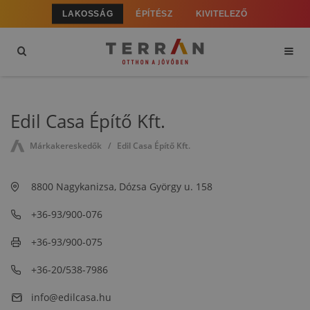
LAKOSSÁG
ÉPÍTÉSZ
KIVITELEZŐ
Edil Casa Építő Kft.
Márkakereskedők
Edil Casa Építő Kft.
8800 Nagykanizsa, Dózsa György u. 158
+36-93/900-076
+36-93/900-075
+36-20/538-7986
info@edilcasa.hu