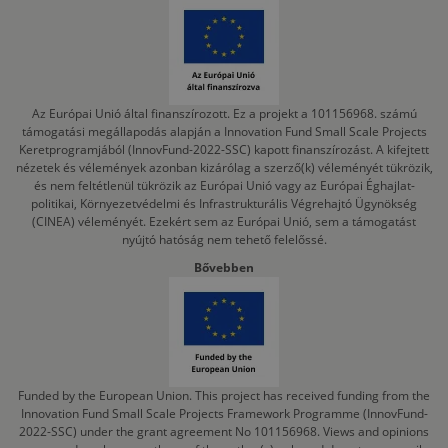
Az Európai Unió által finanszírozott. Ez a projekt a 101156968. számú
támogatási megállapodás alapján a Innovation Fund Small Scale Projects
Keretprogramjából (InnovFund-2022-SSC) kapott finanszírozást. A kifejtett
nézetek és vélemények azonban kizárólag a szerző(k) véleményét tükrözik,
és nem feltétlenül tükrözik az Európai Unió vagy az Európai Éghajlat-
politikai, Környezetvédelmi és Infrastrukturális Végrehajtó Ügynökség
(CINEA) véleményét. Ezekért sem az Európai Unió, sem a támogatást
nyújtó hatóság nem tehető felelőssé.
Bővebben
Funded by the European Union. This project has received funding from the
Innovation Fund Small Scale Projects Framework Programme (InnovFund-
2022-SSC) under the grant agreement No 101156968. Views and opinions