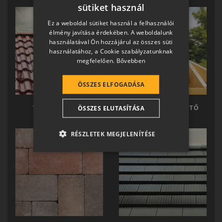
sütiket használ
HUNGARIAN
Ez a weboldal sütiket használ a felhasználói
SLOVAK
élmény javítása érdekében. A weboldalunk
használatával Ön hozzájárul az összes süti
GERMAN
használatához, a Cookie szabályzatunknak
megfelelően.
Bővebben
ROMANIAN
SLOVENIAN
ÖSSZES ELFOGADÁSA
CROATIAN
ÖSSZES ELUTASÍTÁSA
TERRÁN TETŐ
TERRÁN KÉSZTETŐ
SR
RO-HU
RÉSZLETEK MEGJELENÍTÉSE
ENGLISH
ITALIAN