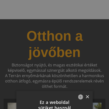
Otthon a
jövőben
Biztonságot nyújtó, és magas esztétikai értéket
képviselő, egymással szinergiát alkotó megoldások.
A Terrán ernyőmárkának köszönhetően a harmonikus
otthon átfogó, egymásra épülő rendszerelemek révén
ölthet formát.
×
Ez a weboldal
sütiket használ