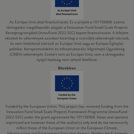
Az Európai Unió által finanszírozott. Ez a projekt a 101156968. számú
támogatási megállapodás alapján a Innovation Fund Small Scale Projects
Keretprogramjából (InnovFund-2022-SSC) kapott finanszírozást. A kifejtett
nézetek és vélemények azonban kizárólag a szerző(k) véleményét tükrözik,
és nem feltétlenül tükrözik az Európai Unió vagy az Európai Éghajlat-
politikai, Környezetvédelmi és Infrastrukturális Végrehajtó Ügynökség
(CINEA) véleményét. Ezekért sem az Európai Unió, sem a támogatást
nyújtó hatóság nem tehető felelőssé.
Bővebben
Funded by the European Union. This project has received funding from the
Innovation Fund Small Scale Projects Framework Programme (InnovFund-
2022-SSC) under the grant agreement No 101156968. Views and opinions
expressed are however those of the author(s) only and do not necessarily
reflect those of the European Union or the European Climate,
Infrastructure and Environment Executive Agency. Neither the European