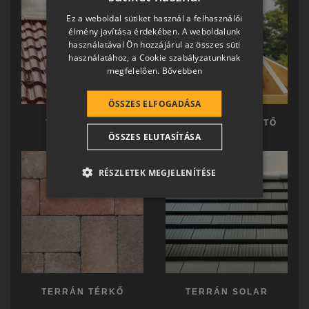
HUNGARIAN
Ez a weboldal sütiket használ a felhasználói
SLOVAK
élmény javítása érdekében. A weboldalunk
használatával Ön hozzájárul az összes süti
GERMAN
használatához, a Cookie szabályzatunknak
megfelelően.
Bővebben
ROMANIAN
SLOVENIAN
ÖSSZES ELFOGADÁSA
CROATIAN
TERRÁN TETŐ
TERRÁN KÉSZTETŐ
ÖSSZES ELUTASÍTÁSA
SR
RO-HU
RÉSZLETEK MEGJELENÍTÉSE
ENGLISH
ITALIAN
TERRÁN TÉRKŐ
TERRÁN SOLAR