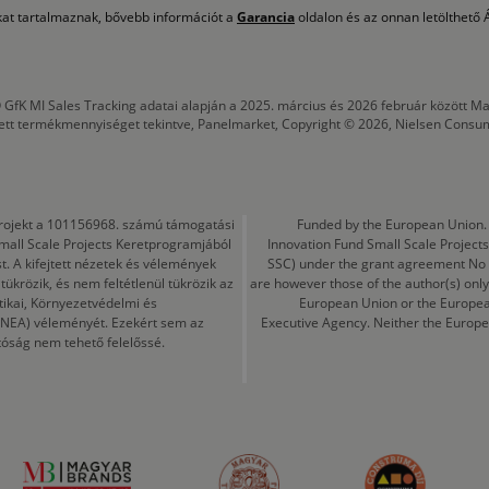
okat tartalmaznak, bővebb információt a
Garancia
oldalon és az onnan letölthető Á
 GfK MI Sales Tracking adatai alapján a 2025. március és 2026 február között
tett termékmennyiséget tekintve, Panelmarket, Copyright © 2026, Nielsen Consu
a projekt a 101156968. számú támogatási
Funded by the European Union. 
mall Scale Projects Keretprogramjából
Innovation Fund Small Scale Proje
t. A kifejtett nézetek és vélemények
SSC) under the grant agreement No
ükrözik, és nem feltétlenül tükrözik az
are however those of the author(s) only
tikai, Környezetvédelmi és
European Union or the Europea
CINEA) véleményét. Ezekért sem az
Executive Agency. Neither the Europe
tóság nem tehető felelőssé.