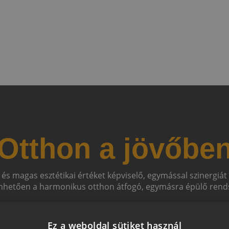
Otthon a jövőbe
 és magas esztétikai értéket képviselő, egymással szinergiá
hetően a harmonikus otthon átfogó, egymásra épülő rends
Ez a weboldal sütiket használ