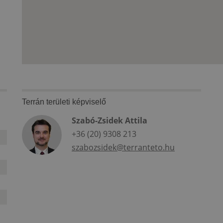
Terrán területi képviselő
Szabó-Zsidek Attila
+36 (20) 9308 213
szabozsidek@terranteto.hu