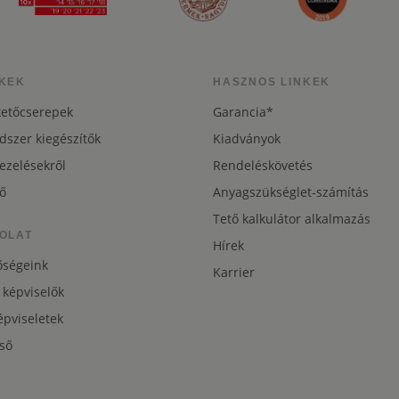
KEK
HASZNOS LINKEK
tetőcserepek
Garancia*
dszer kiegészítők
Kiadványok
ezelésekről
Rendeléskövetés
ő
Anyagszükséglet-számítás
Tető kalkulátor alkalmazás
OLAT
Hírek
őségeink
Karrier
 képviselők
pviseletek
ső