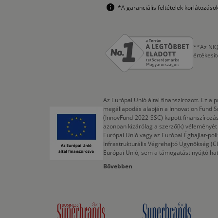
*A garanciális feltételek korlátozás
**Az NIQ
értékesí
Az Európai Unió által finanszírozott. Ez 
megállapodás alapján a Innovation Fund S
(InnovFund-2022-SSC) kapott finanszírozás
azonban kizárólag a szerző(k) véleményét t
Európai Unió vagy az Európai Éghajlat-poli
Infrastrukturális Végrehajtó Ügynökség (
Európai Unió, sem a támogatást nyújtó ha
Bővebben