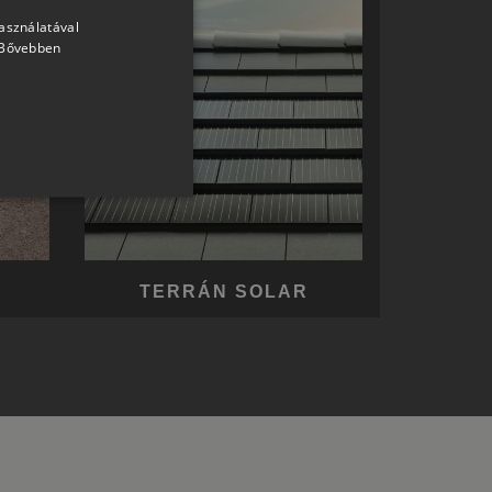
használatával
HUNGARIAN
Bővebben
SLOVAK
GERMAN
ROMANIAN
SLOVENIAN
CROATIAN
SR
RO-HU
TERRÁN SOLAR
ENGLISH
ITALIAN