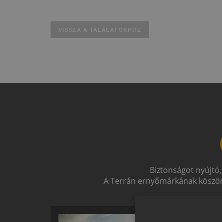
VISSZA A TALÁLATOKHOZ
Biztonságot nyújtó,
A Terrán ernyőmárkának köszön