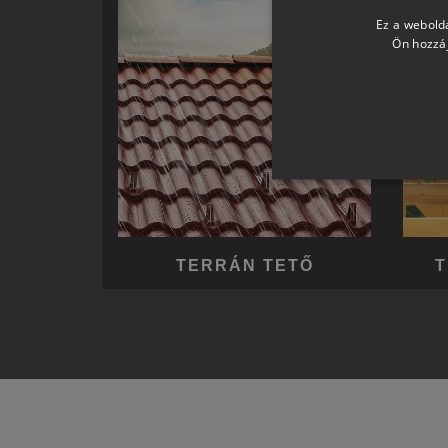
Ez a webolda
Ön hozzáj
TERRÁN TETŐ
T