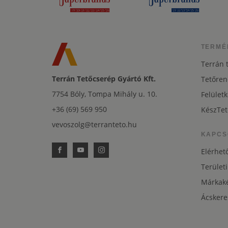
TERMÉ
Terrán 
Terrán Tetőcserép Gyártó Kft.
Tetőren
7754 Bóly, Tompa Mihály u. 10.
Felületk
+36 (69) 569 950
KészTet
vevoszolg@terranteto.hu
KAPCS
Elérhet
Területi
Márkaké
Ácskere