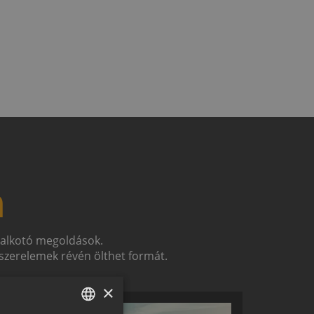
n
t alkotó megoldások.
zerelemek révén ölthet formát.
×