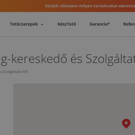
Kérjük válasszon milyen tartalmakat szeretne
Tetőcserepek
KészTető
Garancia*
Refer
kereskedő és Szolgáltat
Szolgáltató Kft.