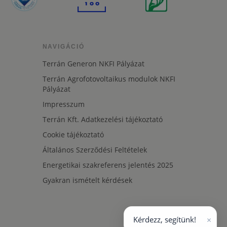
NAVIGÁCIÓ
Terrán Generon NKFI Pályázat
Terrán Agrofotovoltaikus modulok NKFI
Pályázat
Impresszum
Terrán Kft. Adatkezelési tájékoztató
Cookie tájékoztató
Általános Szerződési Feltételek
Energetikai szakreferens jelentés 2025
Gyakran ismételt kérdések
×
Kérdezz, segítünk!