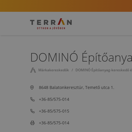
DOMINÓ Építőanyag-
Márkakereskedők
DOMINÓ Építőanyag-kereskedő és 
8648 Balatonkeresztúr, Temető utca 1.
+36-85/575-014
+36-85/575-015
+36-85/575-014