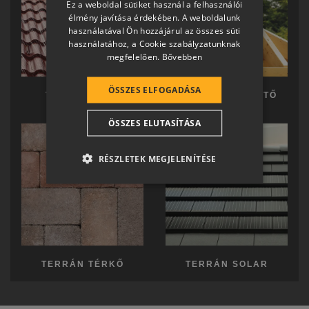
Ez a weboldal sütiket használ a felhasználói
SLOVAK
élmény javítása érdekében. A weboldalunk
használatával Ön hozzájárul az összes süti
GERMAN
használatához, a Cookie szabályzatunknak
megfelelően.
Bővebben
ROMANIAN
SLOVENIAN
ÖSSZES ELFOGADÁSA
TERRÁN TETŐ
TERRÁN KÉSZTETŐ
CROATIAN
ÖSSZES ELUTASÍTÁSA
SR
RO-HU
RÉSZLETEK MEGJELENÍTÉSE
ENGLISH
ITALIAN
TERRÁN TÉRKŐ
TERRÁN SOLAR