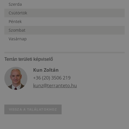
Szerda
Csütörtök
Péntek
Szombat
Vasárnap
Terrán területi képviselő
Kun Zoltán
+36 (20) 3506 219
kunz@terranteto.hu
VISSZA A TALÁLATOKHOZ