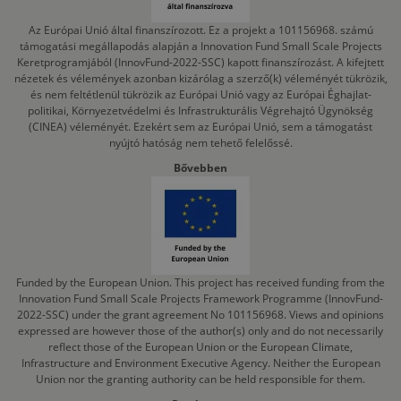
Az Európai Unió által finanszírozott. Ez a projekt a 101156968. számú
támogatási megállapodás alapján a Innovation Fund Small Scale Projects
Keretprogramjából (InnovFund-2022-SSC) kapott finanszírozást. A kifejtett
nézetek és vélemények azonban kizárólag a szerző(k) véleményét tükrözik,
és nem feltétlenül tükrözik az Európai Unió vagy az Európai Éghajlat-
politikai, Környezetvédelmi és Infrastrukturális Végrehajtó Ügynökség
(CINEA) véleményét. Ezekért sem az Európai Unió, sem a támogatást
nyújtó hatóság nem tehető felelőssé.
Bővebben
Funded by the European Union. This project has received funding from the
Innovation Fund Small Scale Projects Framework Programme (InnovFund-
2022-SSC) under the grant agreement No 101156968. Views and opinions
expressed are however those of the author(s) only and do not necessarily
reflect those of the European Union or the European Climate,
Infrastructure and Environment Executive Agency. Neither the European
Union nor the granting authority can be held responsible for them.