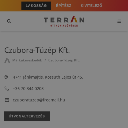
LAKOSSÁG
ÉPÍTÉSZ
KIVITELEZŐ
Czubora-Tüzép Kft.
Márkakereskedők
Czubora-Tüzép Kft.
4741 Jánkmajtis, Kossuth Lajos út 45.
+36 70 344 0203
czuboratuzep@freemail.hu
ÚTVONALTERVEZÉS