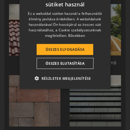
sütiket használ
HUNGARIAN
Ez a weboldal sütiket használ a felhasználói
SLOVAK
élmény javítása érdekében. A weboldalunk
használatával Ön hozzájárul az összes süti
GERMAN
használatához, a Cookie szabályzatunknak
megfelelően.
Bővebben
ROMANIAN
SLOVENIAN
ÖSSZES ELFOGADÁSA
CROATIAN
ÖSSZES ELUTASÍTÁSA
TERRÁN TETŐ
TERRÁN KÉSZTETŐ
SR
RO-HU
RÉSZLETEK MEGJELENÍTÉSE
ENGLISH
ITALIAN