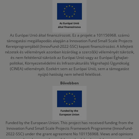
Az Európai Unió által finanszírozott. Ez a projekt a 101156968. számú
támogatási megállapodás alapján a Innovation Fund Small Scale Projects
Keretprogramjából (InnovFund-2022-SSC) kapott finanszírozást. A kifejtett
nézetek és vélemények azonban kizárólag a szerző(k) véleményét tükrözik,
és nem feltétlenül tükrözik az Európai Unió vagy az Európai Éghajlat-
politikai, Környezetvédelmi és Infrastrukturális Végrehajtó Ügynökség
(CINEA) véleményét. Ezekért sem az Európai Unió, sem a támogatást
nyújtó hatóság nem tehető felelőssé.
Bővebben
Funded by the European Union. This project has received funding from the
Innovation Fund Small Scale Projects Framework Programme (InnovFund-
2022-SSC) under the grant agreement No 101156968. Views and opinions