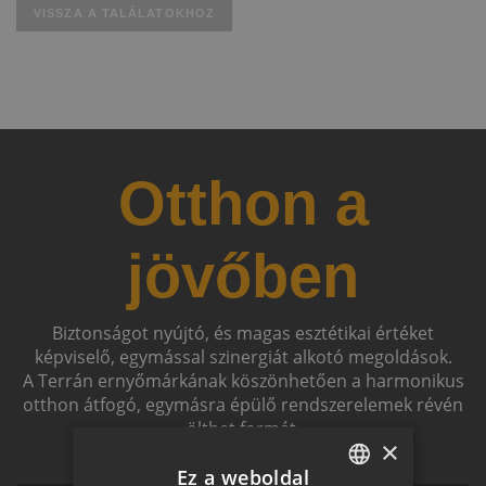
VISSZA A TALÁLATOKHOZ
Otthon a
jövőben
Biztonságot nyújtó, és magas esztétikai értéket
képviselő, egymással szinergiát alkotó megoldások.
A Terrán ernyőmárkának köszönhetően a harmonikus
otthon átfogó, egymásra épülő rendszerelemek révén
ölthet formát.
×
Ez a weboldal