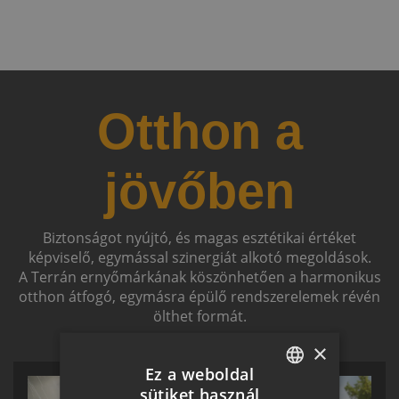
Otthon a
jövőben
Biztonságot nyújtó, és magas esztétikai értéket
képviselő, egymással szinergiát alkotó megoldások.
A Terrán ernyőmárkának köszönhetően a harmonikus
otthon átfogó, egymásra épülő rendszerelemek révén
ölthet formát.
×
Ez a weboldal
sütiket használ