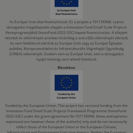
Az Európai Unió által finanszírozott. Ez a projekt a 101156968. számú
támogatási megállapodás alapján a Innovation Fund Small Scale Projects
Keretprogramjából (InnovFund-2022-SSC) kapott finanszírozást. A kifejtett
nézetek és vélemények azonban kizárólag a szerző(k) véleményét tükrözik,
és nem feltétlenül tükrözik az Európai Unió vagy az Európai Éghajlat-
politikai, Környezetvédelmi és Infrastrukturális Végrehajtó Ügynökség
(CINEA) véleményét. Ezekért sem az Európai Unió, sem a támogatást
nyújtó hatóság nem tehető felelőssé.
Bővebben
Funded by the European Union. This project has received funding from the
Innovation Fund Small Scale Projects Framework Programme (InnovFund-
2022-SSC) under the grant agreement No 101156968. Views and opinions
expressed are however those of the author(s) only and do not necessarily
reflect those of the European Union or the European Climate,
Infrastructure and Environment Executive Agency. Neither the European