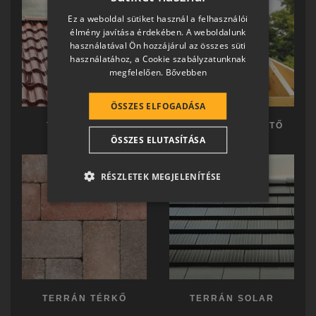
HUNGARIAN
Ez a weboldal sütiket használ a felhasználói
SLOVAK
élmény javítása érdekében. A weboldalunk
használatával Ön hozzájárul az összes süti
GERMAN
használatához, a Cookie szabályzatunknak
megfelelően.
Bővebben
ROMANIAN
SLOVENIAN
ÖSSZES ELFOGADÁSA
CROATIAN
TERRÁN TETŐ
TERRÁN KÉSZTETŐ
ÖSSZES ELUTASÍTÁSA
SR
RO-HU
RÉSZLETEK MEGJELENÍTÉSE
ENGLISH
ITALIAN
TERRÁN TÉRKŐ
TERRÁN SOLAR