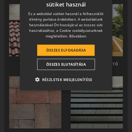
sütiket használ
HUNGARIAN
Ez a weboldal sütiket használ a felhasználói
SLOVAK
élmény javítása érdekében. A weboldalunk
használatával Ön hozzájárul az összes süti
GERMAN
használatához, a Cookie szabályzatunknak
megfelelően.
Bővebben
ROMANIAN
SLOVENIAN
ÖSSZES ELFOGADÁSA
CROATIAN
ÖSSZES ELUTASÍTÁSA
TERRÁN TETŐ
TERRÁN KÉSZTETŐ
SR
RO-HU
RÉSZLETEK MEGJELENÍTÉSE
ENGLISH
ITALIAN