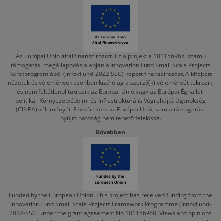
Az Európai Unió által finanszírozott. Ez a projekt a 101156968. számú
támogatási megállapodás alapján a Innovation Fund Small Scale Projects
Keretprogramjából (InnovFund-2022-SSC) kapott finanszírozást. A kifejtett
nézetek és vélemények azonban kizárólag a szerző(k) véleményét tükrözik,
és nem feltétlenül tükrözik az Európai Unió vagy az Európai Éghajlat-
politikai, Környezetvédelmi és Infrastrukturális Végrehajtó Ügynökség
(CINEA) véleményét. Ezekért sem az Európai Unió, sem a támogatást
nyújtó hatóság nem tehető felelőssé.
Bővebben
Funded by the European Union. This project has received funding from the
Innovation Fund Small Scale Projects Framework Programme (InnovFund-
2022-SSC) under the grant agreement No 101156968. Views and opinions