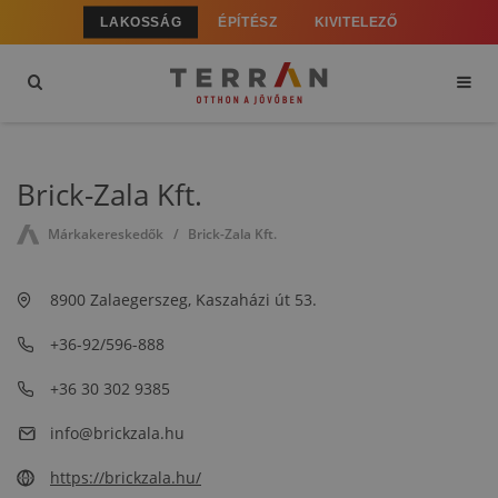
LAKOSSÁG
ÉPÍTÉSZ
KIVITELEZŐ
Brick-Zala Kft.
Márkakereskedők
Brick-Zala Kft.
8900 Zalaegerszeg, Kaszaházi út 53.
+36-92/596-888
+36 30 302 9385
info@brickzala.hu
https://brickzala.hu/