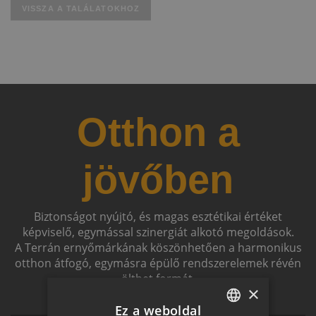
VISSZA A TALÁLATOKHOZ
Otthon a
jövőben
Biztonságot nyújtó, és magas esztétikai értéket
képviselő, egymással szinergiát alkotó megoldások.
A Terrán ernyőmárkának köszönhetően a harmonikus
otthon átfogó, egymásra épülő rendszerelemek révén
ölthet formát.
×
Ez a weboldal