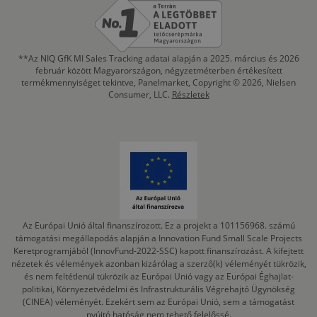
**Az NIQ GfK MI Sales Tracking adatai alapján a 2025. március és 2026
február között Magyarországon, négyzetméterben értékesített
termékmennyiséget tekintve, Panelmarket, Copyright © 2026, Nielsen
Consumer, LLC.
Részletek
Az Európai Unió által finanszírozott. Ez a projekt a 101156968. számú
támogatási megállapodás alapján a Innovation Fund Small Scale Projects
Keretprogramjából (InnovFund-2022-SSC) kapott finanszírozást. A kifejtett
nézetek és vélemények azonban kizárólag a szerző(k) véleményét tükrözik,
és nem feltétlenül tükrözik az Európai Unió vagy az Európai Éghajlat-
politikai, Környezetvédelmi és Infrastrukturális Végrehajtó Ügynökség
(CINEA) véleményét. Ezekért sem az Európai Unió, sem a támogatást
nyújtó hatóság nem tehető felelőssé.