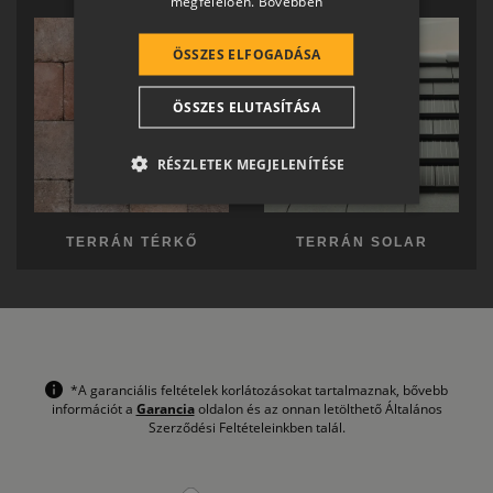
megfelelően.
Bővebben
ROMANIAN
SLOVENIAN
ÖSSZES ELFOGADÁSA
CROATIAN
ÖSSZES ELUTASÍTÁSA
SR
RO-HU
RÉSZLETEK MEGJELENÍTÉSE
ENGLISH
ITALIAN
TERRÁN TÉRKŐ
TERRÁN SOLAR
*A garanciális feltételek korlátozásokat tartalmaznak, bővebb
információt a
Garancia
oldalon és az onnan letölthető Általános
Szerződési Feltételeinkben talál.