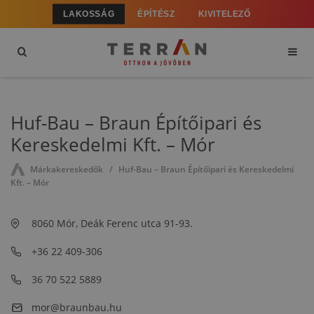
LAKOSSÁG
ÉPÍTÉSZ
KIVITELEZŐ
Huf-Bau – Braun Építőipari és
Kereskedelmi Kft. – Mór
Márkakereskedők
Huf-Bau – Braun Építőipari és Kereskedelmi
Kft. – Mór
8060 Mór, Deák Ferenc utca 91-93.
+36 22 409-306
36 70 522 5889
mor@braunbau.hu