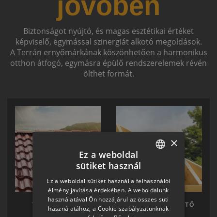
jövőben
Biztonságot nyújtó, és magas esztétikai értéket
képviselő, egymással szinergiát alkotó megoldások.
A Terrán ernyőmárkának köszönhetően a harmonikus
otthon átfogó, egymásra épülő rendszerelemek révén
ölthet formát.
×
Ez a weboldal
sütiket használ
HUNGARIAN
Ez a weboldal sütiket használ a felhasználói
SLOVAK
élmény javítása érdekében. A weboldalunk
használatával Ön hozzájárul az összes süti
GERMAN
TERRÁN TETŐ
TERRÁN KÉSZTETŐ
használatához, a Cookie szabályzatunknak