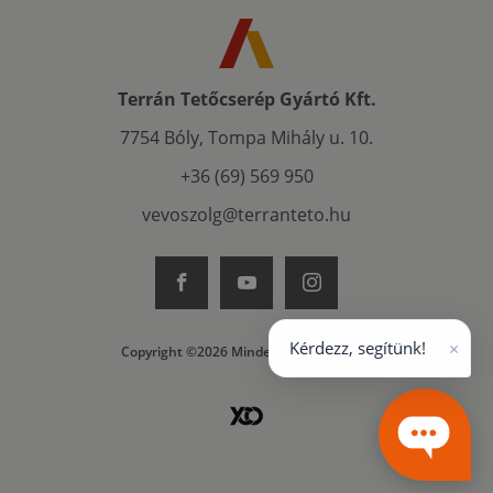
Terrán Tetőcserép Gyártó Kft.
7754 Bóly, Tompa Mihály u. 10.
+36 (69) 569 950
vevoszolg@terranteto.hu
×
Kérdezz, segítünk!
Copyright ©2026 Minden jog fenntartva