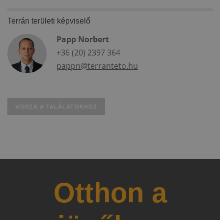
Terrán területi képviselő
Papp Norbert
+36 (20) 2397 364
pappn@terranteto.hu
VISSZA A TALÁLATOKHOZ
Otthon a