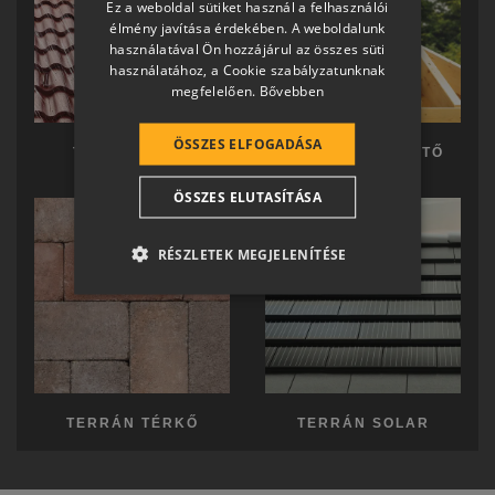
Ez a weboldal sütiket használ a felhasználói
SLOVAK
élmény javítása érdekében. A weboldalunk
használatával Ön hozzájárul az összes süti
GERMAN
használatához, a Cookie szabályzatunknak
megfelelően.
Bővebben
ROMANIAN
SLOVENIAN
ÖSSZES ELFOGADÁSA
TERRÁN TETŐ
TERRÁN KÉSZTETŐ
CROATIAN
ÖSSZES ELUTASÍTÁSA
SR
RO-HU
RÉSZLETEK MEGJELENÍTÉSE
ENGLISH
ITALIAN
TERRÁN TÉRKŐ
TERRÁN SOLAR