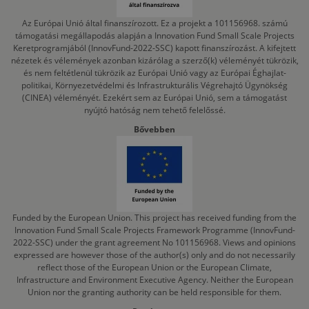
Az Európai Unió által finanszírozott. Ez a projekt a 101156968. számú
támogatási megállapodás alapján a Innovation Fund Small Scale Projects
Keretprogramjából (InnovFund-2022-SSC) kapott finanszírozást. A kifejtett
nézetek és vélemények azonban kizárólag a szerző(k) véleményét tükrözik,
és nem feltétlenül tükrözik az Európai Unió vagy az Európai Éghajlat-
politikai, Környezetvédelmi és Infrastrukturális Végrehajtó Ügynökség
(CINEA) véleményét. Ezekért sem az Európai Unió, sem a támogatást
nyújtó hatóság nem tehető felelőssé.
Bővebben
Funded by the European Union. This project has received funding from the
Innovation Fund Small Scale Projects Framework Programme (InnovFund-
2022-SSC) under the grant agreement No 101156968. Views and opinions
expressed are however those of the author(s) only and do not necessarily
reflect those of the European Union or the European Climate,
Infrastructure and Environment Executive Agency. Neither the European
Union nor the granting authority can be held responsible for them.