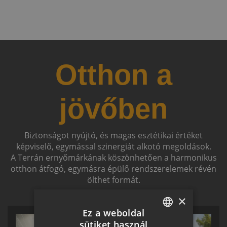
Otthon a
jövőben
Biztonságot nyújtó, és magas esztétikai értéket
képviselő, egymással szinergiát alkotó megoldások.
A Terrán ernyőmárkának köszönhetően a harmonikus
otthon átfogó, egymásra épülő rendszerelemek révén
ölthet formát.
×
Ez a weboldal
sütiket használ