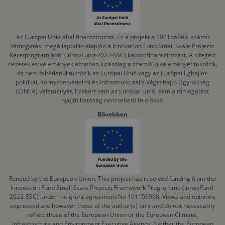
Az Európai Unió által finanszírozott. Ez a projekt a 101156968. számú
támogatási megállapodás alapján a Innovation Fund Small Scale Projects
Keretprogramjából (InnovFund-2022-SSC) kapott finanszírozást. A kifejtett
nézetek és vélemények azonban kizárólag a szerző(k) véleményét tükrözik,
és nem feltétlenül tükrözik az Európai Unió vagy az Európai Éghajlat-
politikai, Környezetvédelmi és Infrastrukturális Végrehajtó Ügynökség
(CINEA) véleményét. Ezekért sem az Európai Unió, sem a támogatást
nyújtó hatóság nem tehető felelőssé.
Bővebben
Funded by the European Union. This project has received funding from the
Innovation Fund Small Scale Projects Framework Programme (InnovFund-
2022-SSC) under the grant agreement No 101156968. Views and opinions
expressed are however those of the author(s) only and do not necessarily
reflect those of the European Union or the European Climate,
Infrastructure and Environment Executive Agency. Neither the European