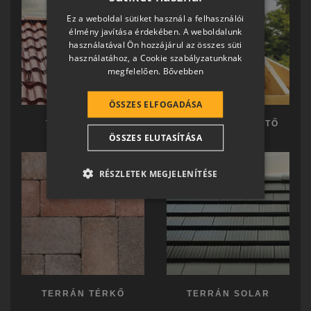
HUNGARIAN
Ez a weboldal sütiket használ a felhasználói
SLOVAK
élmény javítása érdekében. A weboldalunk
használatával Ön hozzájárul az összes süti
GERMAN
használatához, a Cookie szabályzatunknak
megfelelően.
Bővebben
ROMANIAN
SLOVENIAN
ÖSSZES ELFOGADÁSA
CROATIAN
TERRÁN TETŐ
TERRÁN KÉSZTETŐ
ÖSSZES ELUTASÍTÁSA
SR
RO-HU
RÉSZLETEK MEGJELENÍTÉSE
ENGLISH
ITALIAN
TERRÁN TÉRKŐ
TERRÁN SOLAR