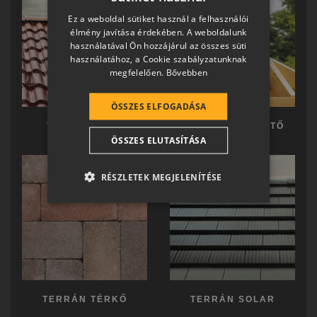
HUNGARIAN
Ez a weboldal sütiket használ a felhasználói
SLOVAK
élmény javítása érdekében. A weboldalunk
használatával Ön hozzájárul az összes süti
GERMAN
használatához, a Cookie szabályzatunknak
megfelelően.
Bővebben
ROMANIAN
SLOVENIAN
ÖSSZES ELFOGADÁSA
CROATIAN
TERRÁN TETŐ
TERRÁN KÉSZTETŐ
ÖSSZES ELUTASÍTÁSA
SR
RO-HU
RÉSZLETEK MEGJELENÍTÉSE
ENGLISH
ITALIAN
TERRÁN TÉRKŐ
TERRÁN SOLAR