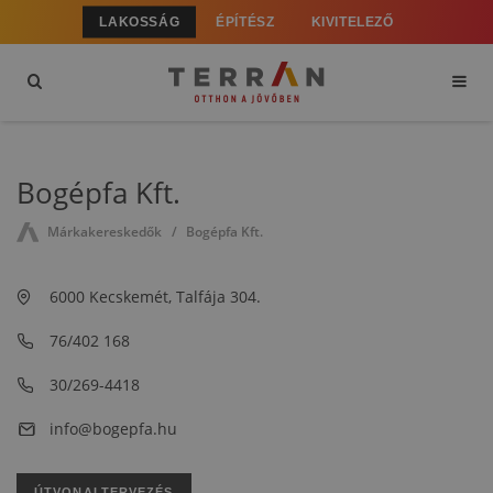
LAKOSSÁG
ÉPÍTÉSZ
KIVITELEZŐ
Bogépfa Kft.
Márkakereskedők
Bogépfa Kft.
6000 Kecskemét, Talfája 304.
76/402 168
30/269-4418
info@bogepfa.hu
ÚTVONALTERVEZÉS