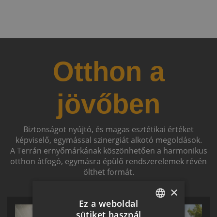
Otthon a
jövőben
Biztonságot nyújtó, és magas esztétikai értéket
képviselő, egymással szinergiát alkotó megoldások.
A Terrán ernyőmárkának köszönhetően a harmonikus
otthon átfogó, egymásra épülő rendszerelemek révén
ölthet formát.
×
Ez a weboldal
sütiket használ