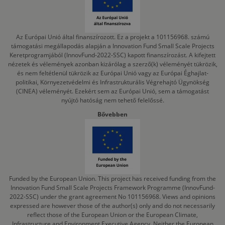
Az Európai Unió által finanszírozott. Ez a projekt a 101156968. számú
támogatási megállapodás alapján a Innovation Fund Small Scale Projects
Keretprogramjából (InnovFund-2022-SSC) kapott finanszírozást. A kifejtett
nézetek és vélemények azonban kizárólag a szerző(k) véleményét tükrözik,
és nem feltétlenül tükrözik az Európai Unió vagy az Európai Éghajlat-
politikai, Környezetvédelmi és Infrastrukturális Végrehajtó Ügynökség
(CINEA) véleményét. Ezekért sem az Európai Unió, sem a támogatást
nyújtó hatóság nem tehető felelőssé.
Bővebben
Funded by the European Union. This project has received funding from the
Innovation Fund Small Scale Projects Framework Programme (InnovFund-
2022-SSC) under the grant agreement No 101156968. Views and opinions
expressed are however those of the author(s) only and do not necessarily
reflect those of the European Union or the European Climate,
Infrastructure and Environment Executive Agency. Neither the European