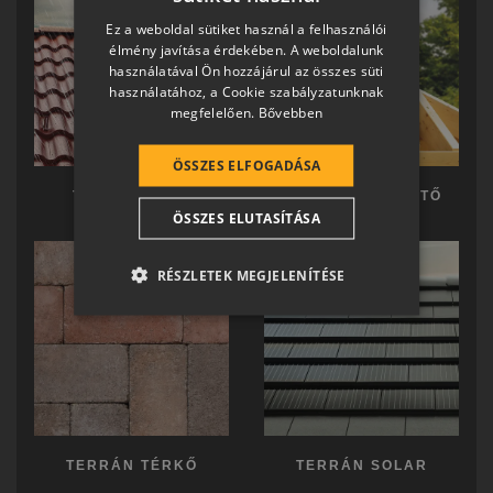
HUNGARIAN
Ez a weboldal sütiket használ a felhasználói
SLOVAK
élmény javítása érdekében. A weboldalunk
használatával Ön hozzájárul az összes süti
GERMAN
használatához, a Cookie szabályzatunknak
megfelelően.
Bővebben
ROMANIAN
SLOVENIAN
ÖSSZES ELFOGADÁSA
CROATIAN
TERRÁN TETŐ
TERRÁN KÉSZTETŐ
ÖSSZES ELUTASÍTÁSA
SR
RO-HU
RÉSZLETEK MEGJELENÍTÉSE
ENGLISH
ITALIAN
TERRÁN TÉRKŐ
TERRÁN SOLAR