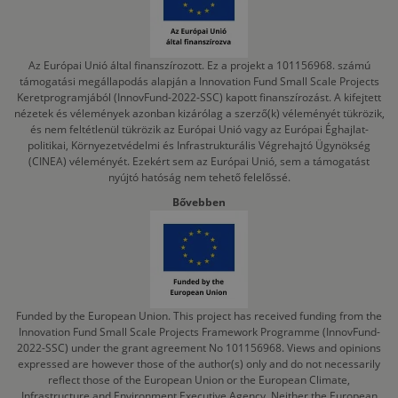
Az Európai Unió által finanszírozott. Ez a projekt a 101156968. számú
támogatási megállapodás alapján a Innovation Fund Small Scale Projects
Keretprogramjából (InnovFund-2022-SSC) kapott finanszírozást. A kifejtett
nézetek és vélemények azonban kizárólag a szerző(k) véleményét tükrözik,
és nem feltétlenül tükrözik az Európai Unió vagy az Európai Éghajlat-
politikai, Környezetvédelmi és Infrastrukturális Végrehajtó Ügynökség
(CINEA) véleményét. Ezekért sem az Európai Unió, sem a támogatást
nyújtó hatóság nem tehető felelőssé.
Bővebben
Funded by the European Union. This project has received funding from the
Innovation Fund Small Scale Projects Framework Programme (InnovFund-
2022-SSC) under the grant agreement No 101156968. Views and opinions
expressed are however those of the author(s) only and do not necessarily
reflect those of the European Union or the European Climate,
Infrastructure and Environment Executive Agency. Neither the European