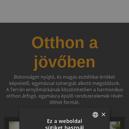
Otthon a
jövőben
Biztonságot nyújtó, és magas esztétikai értéket
képviselő, egymással szinergiát alkotó megoldások.
A Terrán ernyőmárkának köszönhetően a harmonikus
otthon átfogó, egymásra épülő rendszerelemek révén
ölthet formát.
×
Ez a weboldal
sütiket használ