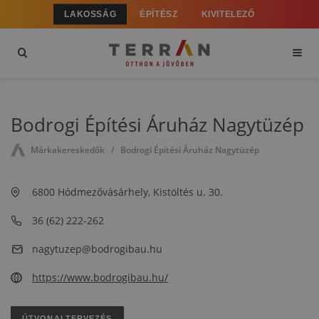
LAKOSSÁG
ÉPÍTÉSZ
KIVITELEZŐ
Bodrogi Építési Áruház Nagytüzép
Márkakereskedők
Bodrogi Építési Áruház Nagytüzép
6800 Hódmezővásárhely, Kistöltés u. 30.
36 (62) 222-262
nagytuzep@bodrogibau.hu
https://www.bodrogibau.hu/
ÚTVONALTERVEZÉS