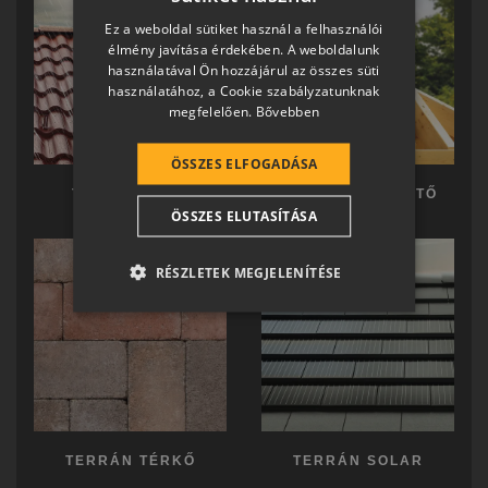
HUNGARIAN
Ez a weboldal sütiket használ a felhasználói
SLOVAK
élmény javítása érdekében. A weboldalunk
használatával Ön hozzájárul az összes süti
GERMAN
használatához, a Cookie szabályzatunknak
megfelelően.
Bővebben
ROMANIAN
SLOVENIAN
ÖSSZES ELFOGADÁSA
CROATIAN
TERRÁN TETŐ
TERRÁN KÉSZTETŐ
ÖSSZES ELUTASÍTÁSA
SR
RO-HU
RÉSZLETEK MEGJELENÍTÉSE
ENGLISH
ITALIAN
TERRÁN TÉRKŐ
TERRÁN SOLAR