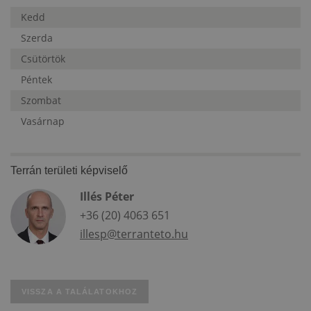
Kedd
Szerda
Csütörtök
Péntek
Szombat
Vasárnap
Terrán területi képviselő
Illés Péter
+36 (20) 4063 651
illesp@terranteto.hu
VISSZA A TALÁLATOKHOZ