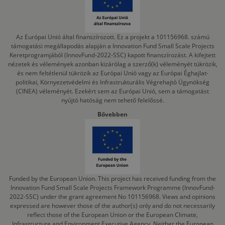
Az Európai Unió által finanszírozott. Ez a projekt a 101156968. számú
támogatási megállapodás alapján a Innovation Fund Small Scale Projects
Keretprogramjából (InnovFund-2022-SSC) kapott finanszírozást. A kifejtett
nézetek és vélemények azonban kizárólag a szerző(k) véleményét tükrözik,
és nem feltétlenül tükrözik az Európai Unió vagy az Európai Éghajlat-
politikai, Környezetvédelmi és Infrastrukturális Végrehajtó Ügynökség
(CINEA) véleményét. Ezekért sem az Európai Unió, sem a támogatást
nyújtó hatóság nem tehető felelőssé.
Bővebben
Funded by the European Union. This project has received funding from the
Innovation Fund Small Scale Projects Framework Programme (InnovFund-
2022-SSC) under the grant agreement No 101156968. Views and opinions
expressed are however those of the author(s) only and do not necessarily
reflect those of the European Union or the European Climate,
Infrastructure and Environment Executive Agency. Neither the European