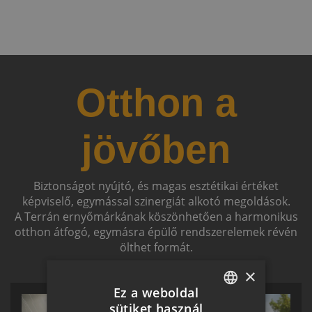
Otthon a
jövőben
Biztonságot nyújtó, és magas esztétikai értéket
képviselő, egymással szinergiát alkotó megoldások.
A Terrán ernyőmárkának köszönhetően a harmonikus
otthon átfogó, egymásra épülő rendszerelemek révén
ölthet formát.
×
Ez a weboldal
sütiket használ