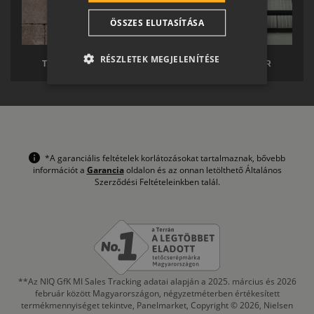
CROATIAN
ÖSSZES ELUTASÍTÁSA
SR
RO-HU
RÉSZLETEK MEGJELENÍTÉSE
TERRÁN TÉRKŐ
TERRÁN SOLAR
ENGLISH
ITALIAN
*A garanciális feltételek korlátozásokat tartalmaznak, bővebb
információt a
Garancia
oldalon és az onnan letölthető Általános
Szerződési Feltételeinkben talál.
**Az NIQ GfK MI Sales Tracking adatai alapján a 2025. március és 2026
február között Magyarországon, négyzetméterben értékesített
termékmennyiséget tekintve, Panelmarket, Copyright © 2026, Nielsen