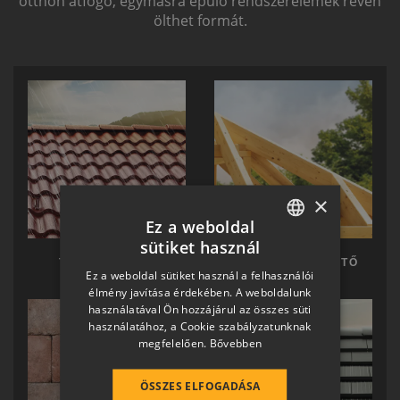
otthon átfogó, egymásra épülő rendszerelemek révén
ölthet formát.
×
Ez a weboldal
sütiket használ
HUNGARIAN
TERRÁN TETŐ
TERRÁN KÉSZTETŐ
Ez a weboldal sütiket használ a felhasználói
SLOVAK
élmény javítása érdekében. A weboldalunk
használatával Ön hozzájárul az összes süti
GERMAN
használatához, a Cookie szabályzatunknak
megfelelően.
Bővebben
ROMANIAN
SLOVENIAN
ÖSSZES ELFOGADÁSA