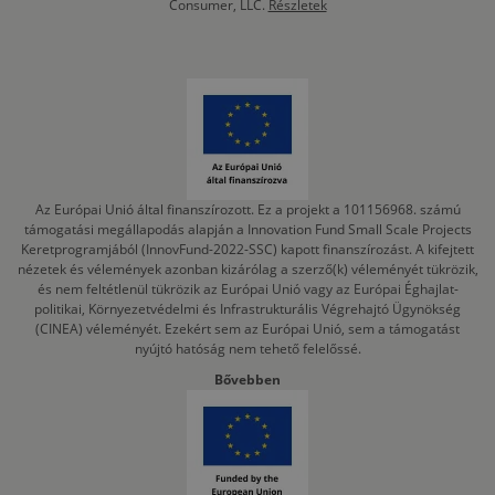
Consumer, LLC.
Részletek
Az Európai Unió által finanszírozott. Ez a projekt a 101156968. számú
támogatási megállapodás alapján a Innovation Fund Small Scale Projects
Keretprogramjából (InnovFund-2022-SSC) kapott finanszírozást. A kifejtett
nézetek és vélemények azonban kizárólag a szerző(k) véleményét tükrözik,
és nem feltétlenül tükrözik az Európai Unió vagy az Európai Éghajlat-
politikai, Környezetvédelmi és Infrastrukturális Végrehajtó Ügynökség
(CINEA) véleményét. Ezekért sem az Európai Unió, sem a támogatást
nyújtó hatóság nem tehető felelőssé.
Bővebben