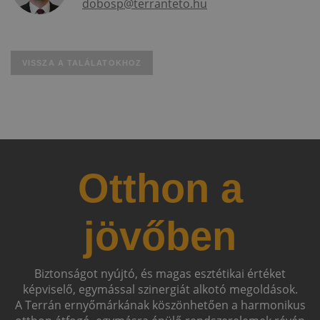
dobosp@terranteto.hu
VISSZA A TALÁLATOKHOZ
Otthon a
jövőben
Biztonságot nyújtó, és magas esztétikai értéket
képviselő, egymással szinergiát alkotó megoldások.
A Terrán ernyőmárkának köszönhetően a harmonikus