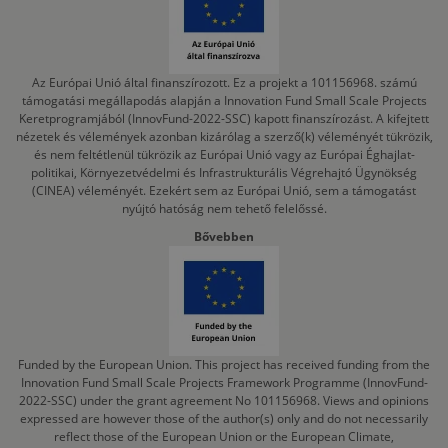
Az Európai Unió által finanszírozott. Ez a projekt a 101156968. számú
támogatási megállapodás alapján a Innovation Fund Small Scale Projects
Keretprogramjából (InnovFund-2022-SSC) kapott finanszírozást. A kifejtett
nézetek és vélemények azonban kizárólag a szerző(k) véleményét tükrözik,
és nem feltétlenül tükrözik az Európai Unió vagy az Európai Éghajlat-
politikai, Környezetvédelmi és Infrastrukturális Végrehajtó Ügynökség
(CINEA) véleményét. Ezekért sem az Európai Unió, sem a támogatást
nyújtó hatóság nem tehető felelőssé.
Bővebben
Funded by the European Union. This project has received funding from the
Innovation Fund Small Scale Projects Framework Programme (InnovFund-
2022-SSC) under the grant agreement No 101156968. Views and opinions
expressed are however those of the author(s) only and do not necessarily
reflect those of the European Union or the European Climate,