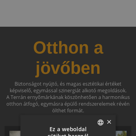
Otthon a
jövőben
Biztonságot nyújtó, és magas esztétikai értéket
képviselő, egymással szinergiát alkotó megoldások.
A Terrán ernyőmárkának köszönhetően a harmonikus
otthon átfogó, egymásra épülő rendszerelemek révén
ölthet formát.
×
Ez a weboldal
sütiket használ