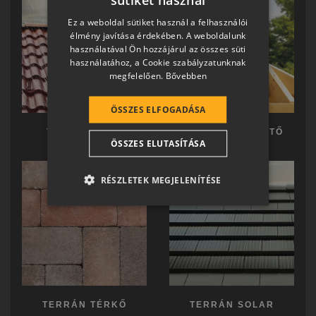
HUNGARIAN
Ez a weboldal sütiket használ a felhasználói
SLOVAK
élmény javítása érdekében. A weboldalunk
használatával Ön hozzájárul az összes süti
GERMAN
használatához, a Cookie szabályzatunknak
megfelelően.
Bővebben
ROMANIAN
SLOVENIAN
ÖSSZES ELFOGADÁSA
CROATIAN
TERRÁN TETŐ
TERRÁN KÉSZTETŐ
ÖSSZES ELUTASÍTÁSA
SR
RO-HU
RÉSZLETEK MEGJELENÍTÉSE
ENGLISH
ITALIAN
TERRÁN TÉRKŐ
TERRÁN SOLAR