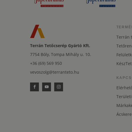
TERMÉ
Terrán 
Terrán Tetőcserép Gyártó Kft.
Tetőren
7754 Bóly, Tompa Mihály u. 10.
Felületk
+36 (69) 569 950
KészTet
vevoszolg@terranteto.hu
KAPCS
Elérhet
Területi
Márkaké
Ácskere