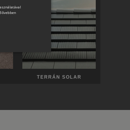
használatával
HUNGARIAN
Bővebben
SLOVAK
GERMAN
ROMANIAN
SLOVENIAN
CROATIAN
SR
RO-HU
TERRÁN SOLAR
ENGLISH
ITALIAN