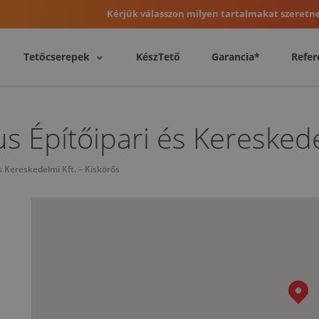
Kérjük válasszon milyen tartalmakat szeretne
Tetőcserepek
KészTető
Garancia*
Refer
s Építőipari és Kereskede
s Kereskedelmi Kft. – Kiskörős