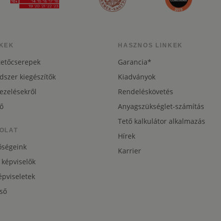
KEK
HASZNOS LINKEK
tetőcserepek
Garancia*
dszer kiegészítők
Kiadványok
ezelésekről
Rendeléskövetés
ő
Anyagszükséglet-számítás
Tető kalkulátor alkalmazás
OLAT
Hírek
őségeink
Karrier
 képviselők
pviseletek
ső