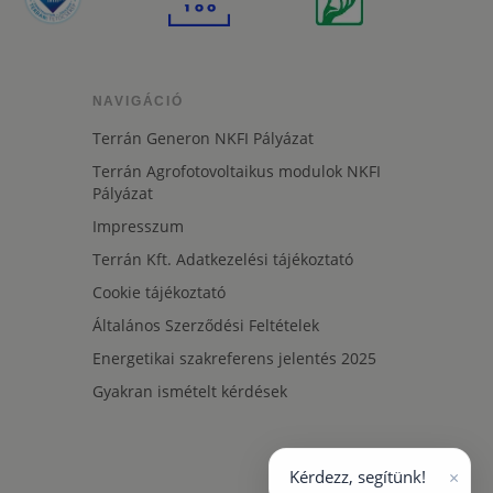
NAVIGÁCIÓ
Terrán Generon NKFI Pályázat
Terrán Agrofotovoltaikus modulok NKFI
Pályázat
Impresszum
Terrán Kft. Adatkezelési tájékoztató
Cookie tájékoztató
Általános Szerződési Feltételek
Energetikai szakreferens jelentés 2025
Gyakran ismételt kérdések
×
Kérdezz, segítünk!