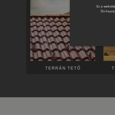
Ez a webolda
Ön hozzáj
TERRÁN TETŐ
T