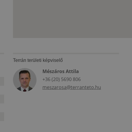
Terrán területi képviselő
Mészáros Attila
+36 (20) 5690 806
meszarosa@terranteto.hu