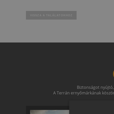
VISSZA A TALÁLATOKHOZ
Biztonságot nyújtó,
A Terrán ernyőmárkának köszön