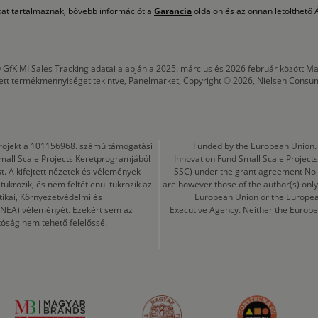
okat tartalmaznak, bővebb információt a
Garancia
oldalon és az onnan letölthető Á
 GfK MI Sales Tracking adatai alapján a 2025. március és 2026 február között
tett termékmennyiséget tekintve, Panelmarket, Copyright © 2026, Nielsen Consu
a projekt a 101156968. számú támogatási
Funded by the European Union. 
mall Scale Projects Keretprogramjából
Innovation Fund Small Scale Proje
t. A kifejtett nézetek és vélemények
SSC) under the grant agreement No
ükrözik, és nem feltétlenül tükrözik az
are however those of the author(s) only
tikai, Környezetvédelmi és
European Union or the Europea
CINEA) véleményét. Ezekért sem az
Executive Agency. Neither the Europe
tóság nem tehető felelőssé.