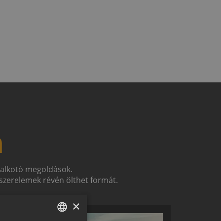
n
t alkotó megoldások.
zerelemek révén ölthet formát.
×