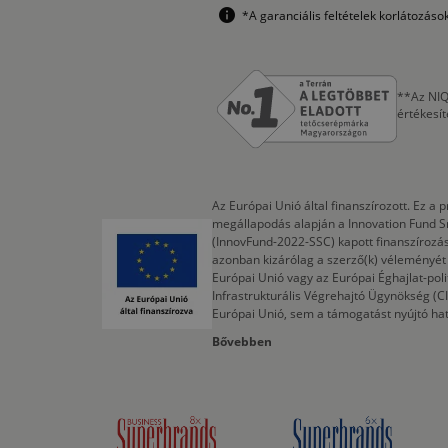
*A garanciális feltételek korlátozás
**Az NIQ
értékesí
Az Európai Unió által finanszírozott. Ez 
megállapodás alapján a Innovation Fund S
(InnovFund-2022-SSC) kapott finanszírozás
azonban kizárólag a szerző(k) véleményét t
Európai Unió vagy az Európai Éghajlat-poli
Infrastrukturális Végrehajtó Ügynökség (
Európai Unió, sem a támogatást nyújtó ha
Bővebben