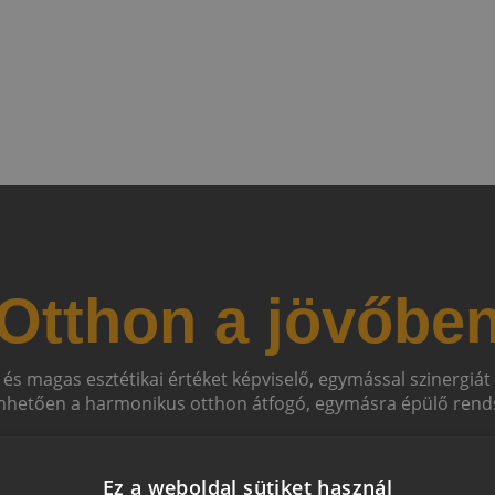
Otthon a jövőbe
 és magas esztétikai értéket képviselő, egymással szinergiá
hetően a harmonikus otthon átfogó, egymásra épülő rends
Ez a weboldal sütiket használ