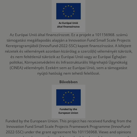
Az Európai Unió által finanszírozott. Ez a projekt a 101156968. számú
támogatási megállapodás alapján a Innovation Fund Small Scale Projects
Keretprogramjából (InnovFund-2022-SSC) kapott finanszírozást. A kifejtett
nézetek és vélemények azonban kizárólag a szerző(k) véleményét tükrözik,
és nem feltétlenül tükrözik az Európai Unió vagy az Európai Éghajlat-
politikai, Környezetvédelmi és Infrastrukturális Végrehajtó Ügynökség
(CINEA) véleményét. Ezekért sem az Európai Unió, sem a támogatást
nyújtó hatóság nem tehető felelőssé.
Bővebben
Funded by the European Union. This project has received funding from the
Innovation Fund Small Scale Projects Framework Programme (InnovFund-
2022-SSC) under the grant agreement No 101156968. Views and opinions