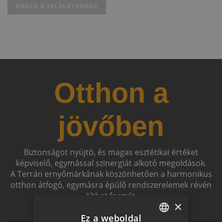
VISSZA A TALÁLATOKHOZ
Otthon a
jövőben
Biztonságot nyújtó, és magas esztétikai értéket
képviselő, egymással szinergiát alkotó megoldások.
A Terrán ernyőmárkának köszönhetően a harmonikus
otthon átfogó, egymásra épülő rendszerelemek révén
ölthet formát.
×
Ez a weboldal