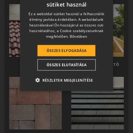
sütiket használ
HUNGARIAN
Ez a weboldal sütiket használ a felhasználói
SLOVAK
élmény javítása érdekében. A weboldalunk
használatával Ön hozzájárul az összes süti
GERMAN
használatához, a Cookie szabályzatunknak
megfelelően.
Bővebben
ROMANIAN
SLOVENIAN
ÖSSZES ELFOGADÁSA
CROATIAN
ÖSSZES ELUTASÍTÁSA
TERRÁN TETŐ
TERRÁN KÉSZTETŐ
SR
RO-HU
RÉSZLETEK MEGJELENÍTÉSE
ENGLISH
ITALIAN