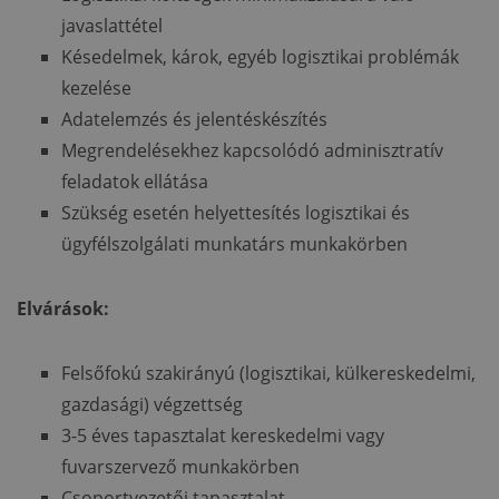
javaslattétel
Késedelmek, károk, egyéb logisztikai problémák
kezelése
Adatelemzés és jelentéskészítés
Megrendelésekhez kapcsolódó adminisztratív
feladatok ellátása
Szükség esetén helyettesítés logisztikai és
ügyfélszolgálati munkatárs munkakörben
Elvárások:
Felsőfokú szakirányú (logisztikai, külkereskedelmi,
gazdasági) végzettség
3-5 éves tapasztalat kereskedelmi vagy
fuvarszervező munkakörben
Csoportvezetői tapasztalat