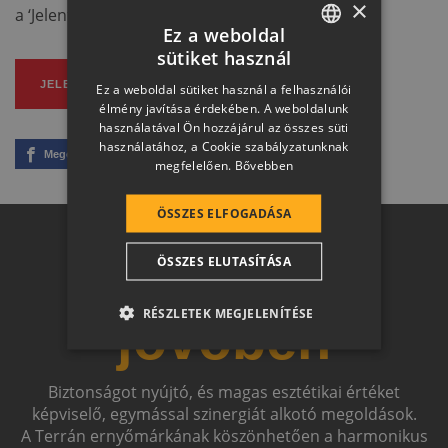
×
a ‘Jelentkezem’ gombra kattintva.
Ez a weboldal
sütiket használ
HUNGARIAN
JELENTKEZEM
Ez a weboldal sütiket használ a felhasználói
SLOVAK
élmény javítása érdekében. A weboldalunk
használatával Ön hozzájárul az összes süti
GERMAN
használatához, a Cookie szabályzatunknak
Megosztom
Link másolása
megfelelően.
Bővebben
ROMANIAN
SLOVENIAN
ÖSSZES ELFOGADÁSA
CROATIAN
Otthon a
ÖSSZES ELUTASÍTÁSA
SR
RO-HU
RÉSZLETEK MEGJELENÍTÉSE
jövőben
ENGLISH
ITALIAN
Biztonságot nyújtó, és magas esztétikai értéket
képviselő, egymással szinergiát alkotó megoldások.
A Terrán ernyőmárkának köszönhetően a harmonikus