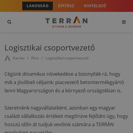
LAKOSSÁG
ÉPÍTÉSZ
KIVITELEZŐ
Logisztikai csoportvezető
Karrier
Pécs
Logisztikai csoportvezető
Cégünk dinamikus növekedése a bizonyíték rá, hogy
mik a jövőbeli céljaink: piacvezető betontermékgyártó
lenni Magyarországon és a környező országokban is.
Szeretnénk nagyvállalatként, azonban egy magyar
családi vállalkozás értékeit megőrizve fejlődni úgy, hogy
hosszú időn át tudjuk vevőink számára a TERRÁN
minőséget garantálni.