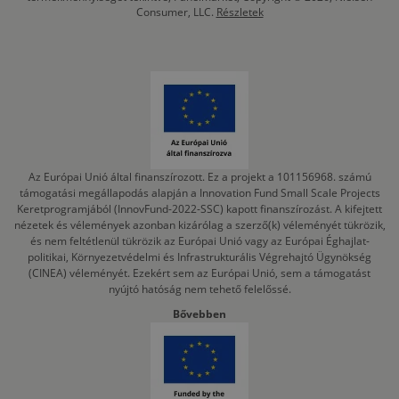
Consumer, LLC.
Részletek
Az Európai Unió által finanszírozott. Ez a projekt a 101156968. számú
támogatási megállapodás alapján a Innovation Fund Small Scale Projects
Keretprogramjából (InnovFund-2022-SSC) kapott finanszírozást. A kifejtett
nézetek és vélemények azonban kizárólag a szerző(k) véleményét tükrözik,
és nem feltétlenül tükrözik az Európai Unió vagy az Európai Éghajlat-
politikai, Környezetvédelmi és Infrastrukturális Végrehajtó Ügynökség
(CINEA) véleményét. Ezekért sem az Európai Unió, sem a támogatást
nyújtó hatóság nem tehető felelőssé.
Bővebben