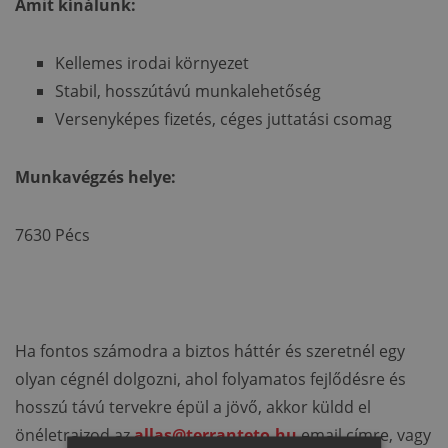
Amit kínálunk:
Kellemes irodai környezet
Stabil, hosszútávú munkalehetőség
Versenyképes fizetés, céges juttatási csomag
Munkavégzés helye:
7630 Pécs
Ha fontos számodra a biztos háttér és szeretnél egy
olyan cégnél dolgozni, ahol folyamatos fejlődésre és
hosszú távú tervekre épül a jövő, akkor küldd el
önéletrajzod az
allas@terranteto.hu
email címre, vagy