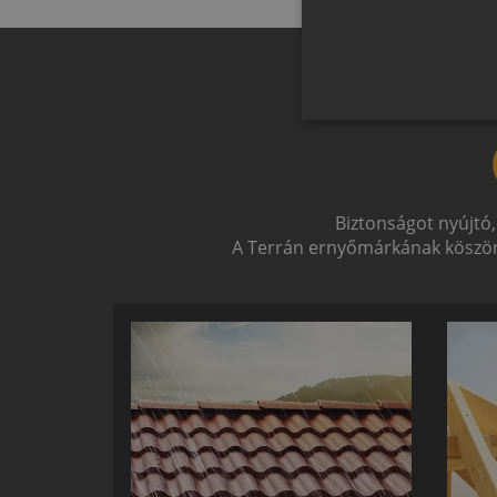
Biztonságot nyújtó,
A Terrán ernyőmárkának köszön