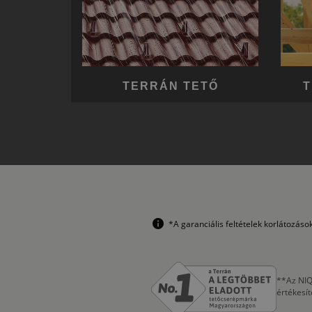
TERRÁN TETŐ
T
*A garanciális feltételek korlátozás
**Az NIQ
értékesí