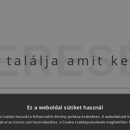
ERES
találja amit k
Ez a weboldal sütiket használ
l sütiket használ a felhasználói élmény javítása érdekében. A weboldalunk 
árul az összes süti használatához, a Cookie szabályzatunknak megfelelően.