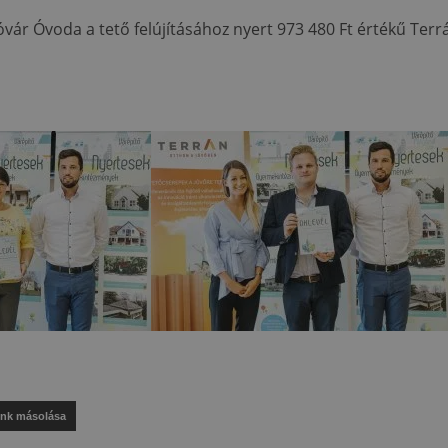
vár Óvoda a tető felújításához nyert 973 480 Ft értékű Terr
ink másolása