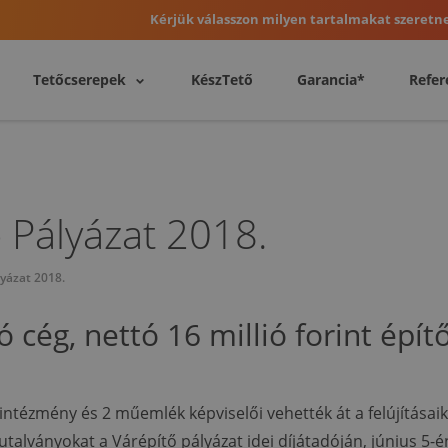
Kérjük válasszon milyen tartalmakat szeretne
Tetőcserepek
KészTető
Garancia*
Refer
 Pályázat 2018.
lyázat 2018.
ó cég, nettó 16 millió forint épí
ntézmény és 2 műemlék képviselői vehették át a felújításai
utalványokat a Várépítő pályázat idei díjátadóján, június 5-