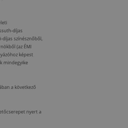
leti
ssuth-
díjas
i-díjas színésznőből,
rnökből (az ÉMI
ályázóhoz képest
ék mindegyike
iában a következő
etőcserepet nyert a