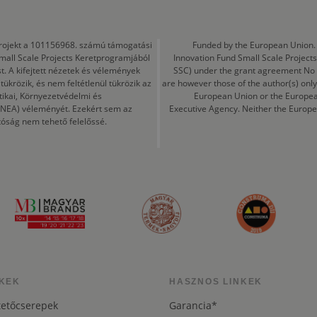
a projekt a 101156968. számú támogatási
Funded by the European Union. 
mall Scale Projects Keretprogramjából
Innovation Fund Small Scale Proje
t. A kifejtett nézetek és vélemények
SSC) under the grant agreement No
ükrözik, és nem feltétlenül tükrözik az
are however those of the author(s) only
tikai, Környezetvédelmi és
European Union or the Europea
CINEA) véleményét. Ezekért sem az
Executive Agency. Neither the Europe
tóság nem tehető felelőssé.
KEK
HASZNOS LINKEK
tetőcserepek
Garancia*