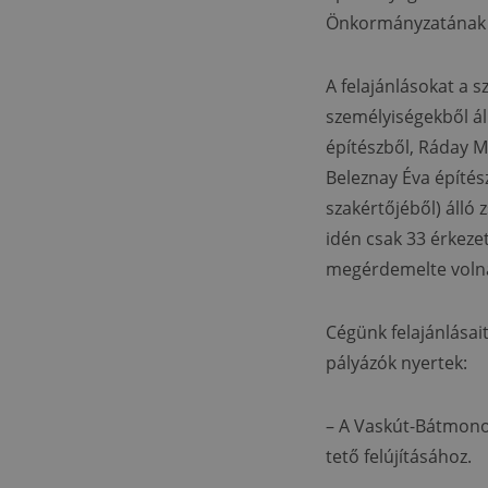
Önkormányzatának 
A felajánlásokat a s
személyiségekből ál
építészből, Ráday Mi
Beleznay Éva építés
szakértőjéből) álló 
idén csak 33 érkeze
megérdemelte volna 
Cégünk felajánlása
pályázók nyertek:
– A Vaskút-Bátmono
tető felújításához.