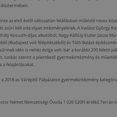
dísztermében.
zinte az első évtől változatlan felállásban működő neves közé
ló zsűri ítéli oda olyan intézményeknek. A Vadász György Ko
hály Kossuth-díjas alkotóból, Nagy-Kállózy Eszter Jászai Mar
zből (Budapest volt főépítészéből) és Tóth Balázs építészmé
zsűrinek idén is nehéz dolga volt: bár a korábbi 200 feletti p
tt, szokás szerint a jelentkező gyermekintézmény és műeml
a felajánlásokat.
it a 2018-as Várépítő Pályázaton gyermekintézmény kategór
stor Német Nemzetiségi Óvoda 1 026 520Ft értékű Terrán t