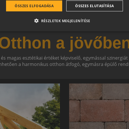
ÖSSZES ELFOGADÁSA
ÖSSZES ELUTASÍTÁSA
RÉSZLETEK MEGJELENÍTÉSE
Otthon a jövőbe
 és magas esztétikai értéket képviselő, egymással szinergiá
hetően a harmonikus otthon átfogó, egymásra épülő rends