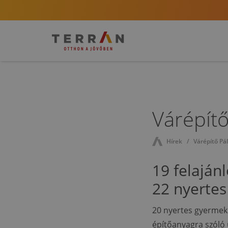
Várépítő
Hírek
Várépítő Pá
19 felajánl
22 nyertes
20 nyertes gyermeki
építőanyagra szóló 