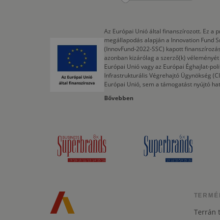
Az Európai Unió által finanszírozott. Ez 
megállapodás alapján a Innovation Fund S
(InnovFund-2022-SSC) kapott finanszírozás
azonban kizárólag a szerző(k) véleményét t
Európai Unió vagy az Európai Éghajlat-poli
Infrastrukturális Végrehajtó Ügynökség (
Európai Unió, sem a támogatást nyújtó ha
Bővebben
TERMÉ
Terrán 