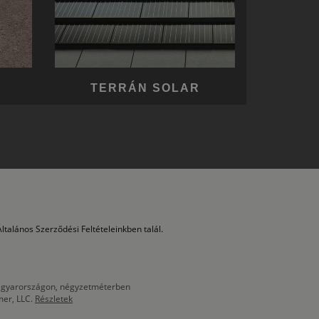
TERRÁN SOLAR
ltalános Szerződési Feltételeinkben talál.
 Magyarországon, négyzetméterben
mer, LLC.
Részletek