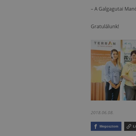
– A Galgagutai Manó
Gratulálunk!
2018.06.08.
Megosztom
L