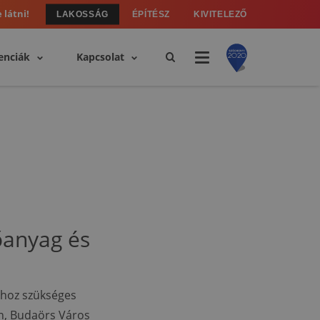
 látni!
LAKOSSÁG
ÉPÍTÉSZ
KIVITELEZŐ
enciák
Kapcsolat
tőanyag és
khoz szükséges
én, Budaörs Város