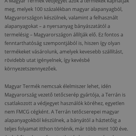
A Magyar Termék védjegyet azok a termékek kaphatják
meg, melyek 100 százalékban magyar alapanyagból,
Magyarországon készülnek, valamint a felhasznált
alapanyagokat – a nyersanyag bányászatától a
termelésig – Magyarországon állítják elő. Ez fontos a
fenntarthatóság szempontjából is, hiszen így olyan
termékeket vásárolunk, amelyek kevesebb szállítást,
rövidebb utat igényelnek, így kevésbé
környezetszennyezőek.
Magyar Termék nemcsak élelmiszer lehet, idén
Magyarország vezető tetőcserép gyártója, a Terrán is
csatlakozott a védjegyet használók köréhez, egyetlen
nem FMCG cégként. A Terrán tetőcserepei magyar
alapanyagokból készülnek, a bányától a háztetőig a
teljes folyamat itthon történik, már több mint 100 éve.