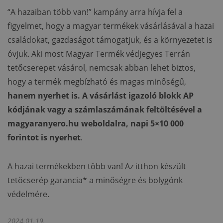
“A hazaiban több van!” kampány arra hívja fel a
figyelmet, hogy a magyar termékek vásárlásával a hazai
családokat, gazdaságot támogatjuk, és a környezetet is
óvjuk. Aki most Magyar Termék védjegyes Terrán
tetőcserepet vásárol, nemcsak abban lehet biztos,
hogy a termék megbízható és magas minőségű,
hanem nyerhet is. A vásárlást igazoló blokk AP
kódjának vagy a számlaszámának feltöltésével a
magyaranyero.hu weboldalra, napi 5×10 000
forintot is nyerhet
.
A hazai termékekben több van! Az itthon készült
tetőcserép garancia* a minőségre és bolygónk
védelmére.
2024.01.19.