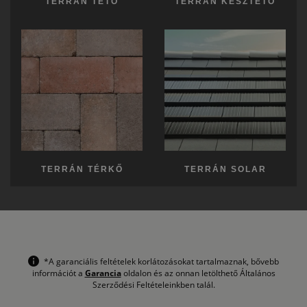
TERRÁN TETŐ
TERRÁN KÉSZTETŐ
TERRÁN TÉRKŐ
TERRÁN SOLAR
*A garanciális feltételek korlátozásokat tartalmaznak, bővebb
információt a
Garancia
oldalon és az onnan letölthető Általános
Szerződési Feltételeinkben talál.