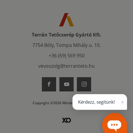
Terrán Tetőcserép Gyártó Kft.
7754 Bóly, Tompa Mihály u. 10.
+36 (69) 569 950
vevoszolg@terranteto.hu
×
Kérdezz, segítünk!
Copyright ©2026 Minden jog fenntartva