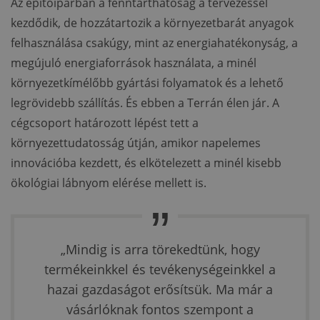
Az építőiparban a fenntarthatóság a tervezéssel
kezdődik, de hozzátartozik a környezetbarát anyagok
felhasználása csakúgy, mint az energiahatékonyság, a
megújuló energiaforrások használata, a minél
környezetkímélőbb gyártási folyamatok és a lehető
legrövidebb szállítás. És ebben a Terrán élen jár. A
cégcsoport határozott lépést tett a
környezettudatosság útján, amikor napelemes
innovációba kezdett, és elkötelezett a minél kisebb
ökológiai lábnyom elérése mellett is.
„Mindig is arra törekedtünk, hogy
termékeinkkel és tevékenységeinkkel a
hazai gazdaságot erősítsük. Ma már a
vásárlóknak fontos szempont a