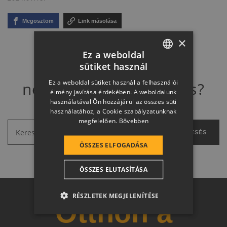
Megosztom
Link másolása
×
Ez a weboldal
sütiket használ
HUNGARIAN
Ez a weboldal sütiket használ a felhasználói
nem találja amit keres?
SLOVAK
élmény javítása érdekében. A weboldalunk
használatával Ön hozzájárul az összes süti
GERMAN
használatához, a Cookie szabályzatunknak
megfelelően.
Bővebben
ROMANIAN
KERESÉS
SLOVENIAN
ÖSSZES ELFOGADÁSA
CROATIAN
ÖSSZES ELUTASÍTÁSA
SR
RO-HU
RÉSZLETEK MEGJELENÍTÉSE
Otthon a
ENGLISH
ITALIAN