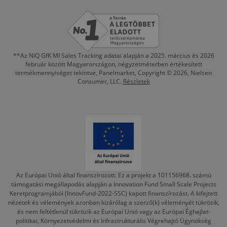
**Az NIQ GfK MI Sales Tracking adatai alapján a 2025. március és 2026
február között Magyarországon, négyzetméterben értékesített
termékmennyiséget tekintve, Panelmarket, Copyright © 2026, Nielsen
Consumer, LLC.
Részletek
Az Európai Unió által finanszírozott. Ez a projekt a 101156968. számú
támogatási megállapodás alapján a Innovation Fund Small Scale Projects
Keretprogramjából (InnovFund-2022-SSC) kapott finanszírozást. A kifejtett
nézetek és vélemények azonban kizárólag a szerző(k) véleményét tükrözik,
és nem feltétlenül tükrözik az Európai Unió vagy az Európai Éghajlat-
politikai, Környezetvédelmi és Infrastrukturális Végrehajtó Ügynökség