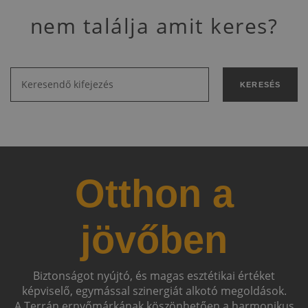
nem találja amit keres?
KERESÉS
Otthon a
jövőben
Biztonságot nyújtó, és magas esztétikai értéket
képviselő, egymással szinergiát alkotó megoldások.
A Terrán ernyőmárkának köszönhetően a harmonikus