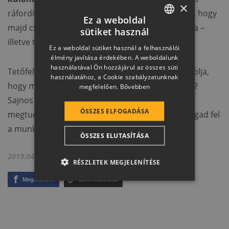
×
ráfordítás ismeretében pedig biztos lehet benne, hogy
Ez a weboldal
majd csak addig nyújtózkodik, ameddig a takarója –
sütiket használ
HUNGARIAN
illetve tetője – ér.
Ez a weboldal sütiket használ a felhasználói
SLOVAK
élmény javítása érdekében. A weboldalunk
használatával Ön hozzájárul az összes süti
Tetőfelújítást vagy tetőcserét tervez, és azt gondolja,
GERMAN
használatához, a Cookie szabályzatunknak
hogy mindez könnyen megoldható DIY módon is?
megfelelően.
Bővebben
ROMANIAN
Sajnos ez nincs így!
Korábbi bejegyzésünkből
SLOVENIAN
ÖSSZES ELFOGADÁSA
megtudhatja, miért jár jobban, ha szakembert fogad fel
CROATIAN
a munkára.
ÖSSZES ELUTASÍTÁSA
SR
2019.04.21.
RO-HU
RÉSZLETEK MEGJELENÍTÉSE
ENGLISH
Megosztom
Link másolása
ITALIAN