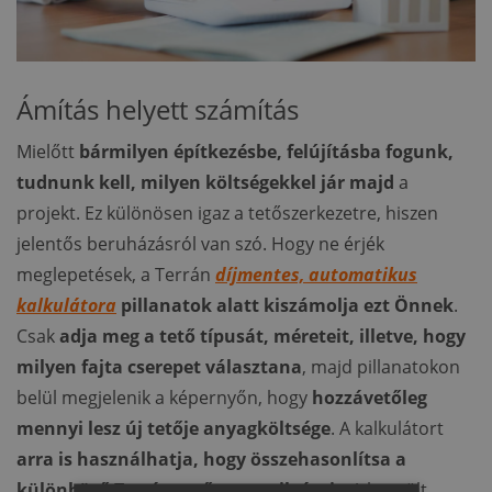
Ámítás helyett számítás
Mielőtt
bármilyen építkezésbe, felújításba fogunk,
tudnunk kell, milyen költségekkel jár majd
a
projekt. Ez különösen igaz a tetőszerkezetre, hiszen
jelentős beruházásról van szó. Hogy ne érjék
meglepetések, a Terrán
díjmentes, automatikus
kalkulátora
pillanatok alatt kiszámolja ezt Önnek
.
Csak
adja meg a tető típusát, méreteit, illetve, hogy
milyen fajta cserepet választana
, majd pillanatokon
belül megjelenik a képernyőn, hogy
hozzávetőleg
mennyi lesz új tetője anyagköltsége
. A kalkulátort
arra is használhatja, hogy összehasonlítsa a
különböző Terrán tetőcserepeik árait
. A becsült