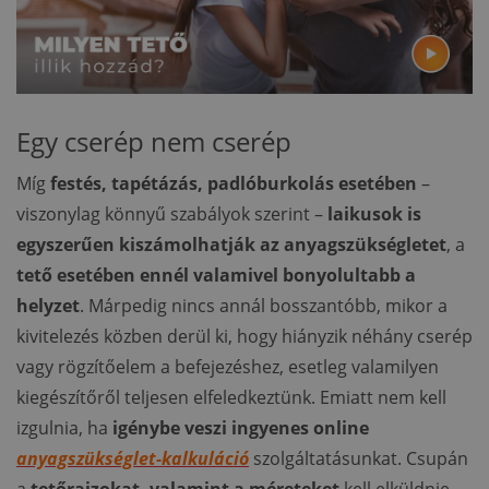
Egy cserép nem cserép
Míg
festés, tapétázás, padlóburkolás esetében
–
viszonylag könnyű szabályok szerint –
laikusok is
egyszerűen kiszámolhatják az anyagszükségletet
, a
tető esetében ennél valamivel bonyolultabb a
helyzet
. Márpedig nincs annál bosszantóbb, mikor a
kivitelezés közben derül ki, hogy hiányzik néhány cserép
vagy rögzítőelem a befejezéshez, esetleg valamilyen
kiegészítőről teljesen elfeledkeztünk. Emiatt nem kell
izgulnia, ha
igénybe veszi ingyenes online
anyagszükséglet-kalkuláció
szolgáltatásunkat. Csupán