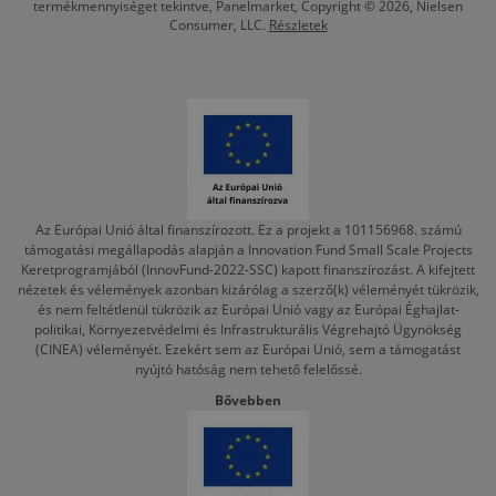
termékmennyiséget tekintve, Panelmarket, Copyright © 2026, Nielsen
Consumer, LLC.
Részletek
Az Európai Unió által finanszírozott. Ez a projekt a 101156968. számú
támogatási megállapodás alapján a Innovation Fund Small Scale Projects
Keretprogramjából (InnovFund-2022-SSC) kapott finanszírozást. A kifejtett
nézetek és vélemények azonban kizárólag a szerző(k) véleményét tükrözik,
és nem feltétlenül tükrözik az Európai Unió vagy az Európai Éghajlat-
politikai, Környezetvédelmi és Infrastrukturális Végrehajtó Ügynökség
(CINEA) véleményét. Ezekért sem az Európai Unió, sem a támogatást
nyújtó hatóság nem tehető felelőssé.
Bővebben