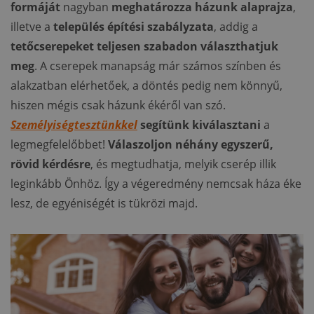
formáját
nagyban
meghatározza házunk alaprajza
,
illetve a
település
építési szabályzata
, addig a
tetőcserepeket teljesen szabadon választhatjuk
meg
. A cserepek manapság már számos színben és
alakzatban elérhetőek, a döntés pedig nem könnyű,
hiszen mégis csak házunk ékéről van szó.
Személyiségtesztünkkel
segítünk kiválasztani
a
legmegfelelőbbet!
Válaszoljon néhány egyszerű,
rövid kérdésre
, és megtudhatja, melyik cserép illik
leginkább Önhöz. Így a végeredmény nemcsak háza éke
lesz, de egyéniségét is tükrözi majd.