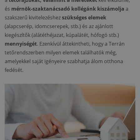
a
tetőrajzokat, valamint a méreteket
kell elküldnie,
és
mérnök-szaktanácsadó kollégánk kiszámolja
a
szakszerű kivitelezéshez
szükséges elemek
(alapcserép, idomcserepek, stb.) és az ajánlott
kiegészítők (alátéthéjazat, kúpalátét, hófogó stb.)
mennyiségét
. Ezenkívül áttekintheti, hogy a Terrán
tetőrendszerben milyen elemek találhatók még,
amelyekkel saját igényeire szabhatja álom otthona
fedését.