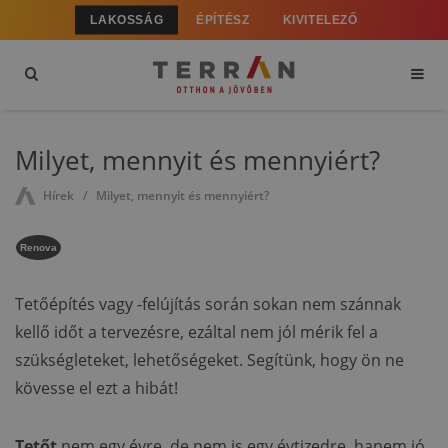
LAKOSSÁG
ÉPÍTÉSZ
KIVITELEZŐ
Milyet, mennyit és mennyiért?
Hírek
Milyet, mennyit és mennyiért?
Renova
Tetőépítés vagy -felújítás során sokan nem szánnak
kellő időt a tervezésre, ezáltal nem jól mérik fel a
szükségleteket, lehetőségeket. Segítünk, hogy ön ne
kövesse el ezt a hibát!
Tetőt
nem egy évre, de nem is egy évtizedre, hanem jó