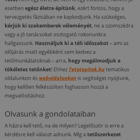
esetben
egész életre építünk
, ezért fontos, hogy a
tervezgetés fázisában ne kapkodjunk. Ha szükséges,
kérjük ki szakemberek véleményét
, ne a szomszédra
vagy a jó tanácsokat osztogató rokonunkra
hallgassunk.
Használjuk ki a téli időszakot
– ami az
időjárás miatt egyébként sem kedvez a
tetőmunkálatoknak – arra,
hogy megálmodjuk a
tökéletes tetőnket
! Ehhez
Tetotepitek.hu
tematikus
oldalunkon és
weboldalunkon
is segítséget nyújtunk,
hogy kellően felkészülten foghasson hozzá a
megvalósításhoz.
Olvasunk a gondolataiban
A házra kell tető, na de milyen? Legelőször is erre a
kérdésre kell választ adnunk. Míg a
tetőszerkezet