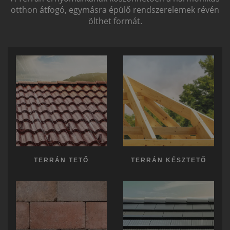
otthon átfogó, egymásra épülő rendszerelemek révén
ölthet formát.
TERRÁN TETŐ
TERRÁN KÉSZTETŐ