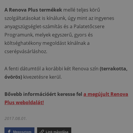
A Renova Plus termékek
mellé teljes körű
szolgáltatásokat is kínálunk, úgy mint az ingyenes
anyagszügséglet-számítás és a Palatetőcsere
Programunk, melyek egyszerű, gyors és
költséghatékony megoldást kínálnak a
cserépvásárláshoz.
A fenti dátumtól a korábbi két Renova szín
(terrakotta,
óvörös)
kivezetésre kerül.
Bővebb információért keresse fel
a megújult Renova
Plus weboldalát!
2017.08.01.
Megosztom
Link másolása