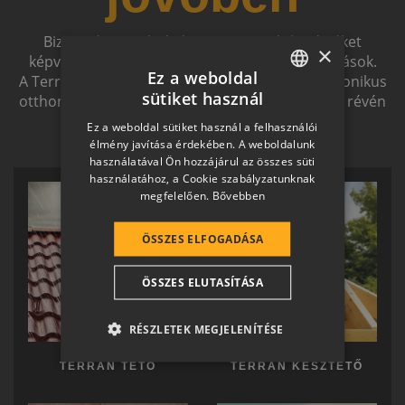
Biztonságot nyújtó, és magas esztétikai értéket
×
képviselő, egymással szinergiát alkotó megoldások.
Ez a weboldal
A Terrán ernyőmárkának köszönhetően a harmonikus
sütiket használ
otthon átfogó, egymásra épülő rendszerelemek révén
HUNGARIAN
ölthet formát.
Ez a weboldal sütiket használ a felhasználói
SLOVAK
élmény javítása érdekében. A weboldalunk
használatával Ön hozzájárul az összes süti
GERMAN
használatához, a Cookie szabályzatunknak
megfelelően.
Bővebben
ROMANIAN
SLOVENIAN
ÖSSZES ELFOGADÁSA
CROATIAN
ÖSSZES ELUTASÍTÁSA
SR
RO-HU
RÉSZLETEK MEGJELENÍTÉSE
ENGLISH
TERRÁN TETŐ
TERRÁN KÉSZTETŐ
ITALIAN