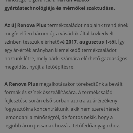
gyártástechnológiája és
mérnökei szaktudása.
Az új Renova Plus
termékcsaládot napjaink trendjének
megfelelően három új, a vásárlók által közkedvelt
színben tesszük elérhetővé
2017. augusztus 1-től
. Így
egy ár-érték arányban kiemelkedő termékcsaládot
hoztunk létre, mely bárki számára elérhető gazdaságos
megoldást nyújt a tetőépítésre.
A Renova Plus
megalkotásakor törekedtünk a bevált
formák és színek összeállítására. A termékcsalád
fejlesztése során első sorban azokra az árérzékeny
fogyasztókra koncentráltunk, akik nem szeretnének
lemondani a minőségről, de fontos nekik, hogy a
legjobb áron jussanak hozzá a tetőfedőanyagokhoz.