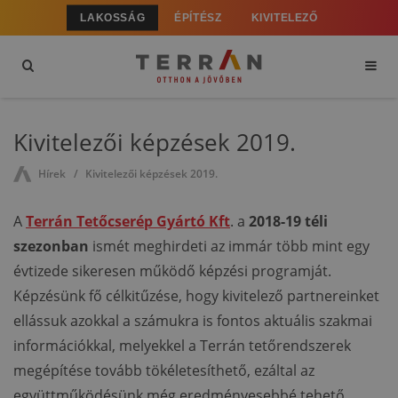
LAKOSSÁG
ÉPÍTÉSZ
KIVITELEZŐ
Kivitelezői képzések 2019.
Hírek
Kivitelezői képzések 2019.
A
Terrán Tetőcserép Gyártó Kft
. a
2018-19 téli
szezonban
ismét meghirdeti az immár több mint egy
évtizede sikeresen működő képzési programját.
Képzésünk fő célkitűzése, hogy kivitelező partnereinket
ellássuk azokkal a számukra is fontos aktuális szakmai
információkkal, melyekkel a Terrán tetőrendszerek
megépítése tovább tökéletesíthető, ezáltal az
együttműködésünk még eredményesebbé tehető.