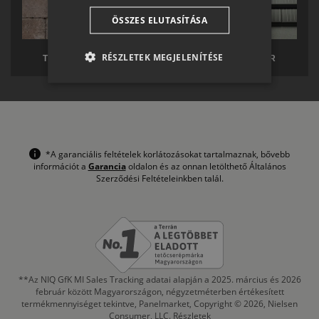
CROATIAN
ÖSSZES ELUTASÍTÁSA
SR
RO-HU
RÉSZLETEK MEGJELENÍTÉSE
TERRÁN TÉRKŐ
TERRÁN SOLAR
ENGLISH
ITALIAN
*A garanciális feltételek korlátozásokat tartalmaznak, bővebb
információt a
Garancia
oldalon és az onnan letölthető Általános
Szerződési Feltételeinkben talál.
**Az NIQ GfK MI Sales Tracking adatai alapján a 2025. március és 2026
február között Magyarországon, négyzetméterben értékesített
termékmennyiséget tekintve, Panelmarket, Copyright © 2026, Nielsen
Consumer, LLC.
Részletek