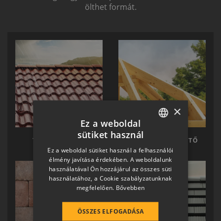
ölthet formát.
×
Ez a weboldal
sütiket használ
HUNGARIAN
TERRÁN TETŐ
TERRÁN KÉSZTETŐ
Ez a weboldal sütiket használ a felhasználói
SLOVAK
élmény javítása érdekében. A weboldalunk
használatával Ön hozzájárul az összes süti
GERMAN
használatához, a Cookie szabályzatunknak
megfelelően.
Bővebben
ROMANIAN
SLOVENIAN
ÖSSZES ELFOGADÁSA