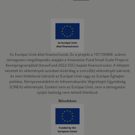
Az Európai Unió által finanszírozott. Ez a projekt a 101156968. számú
támogatási megállapodás alapján a Innovation Fund Small Scale Projects
Keretprogramjából (InnovFund-2022-SSC) kapott finanszírozást. A kifejtett
nézetek és vélemények azonban kizárólag a szerző(k) véleményét tükrözik,
és nem feltétlenül tükrözik az Európai Unió vagy az Európai Éghajlat-
politikai, Környezetvédelmi és Infrastrukturális Végrehajtó Ügynökség
(CINEA) véleményét. Ezekért sem az Európai Unió, sem a támogatást
nyújtó hatóság nem tehető felelőssé.
Bővebben