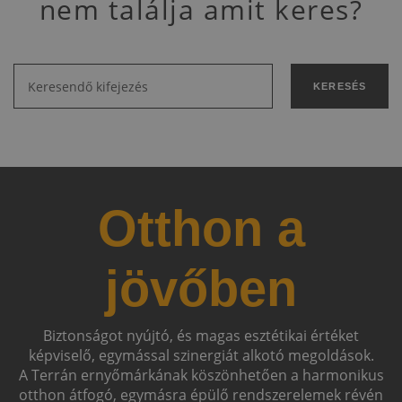
nem találja amit keres?
KERESÉS
Otthon a
jövőben
Biztonságot nyújtó, és magas esztétikai értéket
képviselő, egymással szinergiát alkotó megoldások.
A Terrán ernyőmárkának köszönhetően a harmonikus
otthon átfogó, egymásra épülő rendszerelemek révén