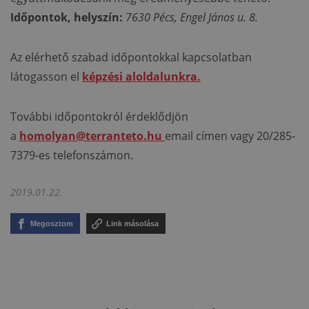
Időpontok, helyszín:
7630 Pécs, Engel János u. 8.
Az elérhető szabad időpontokkal kapcsolatban
látogasson el
képzési aloldalunkra.
További időpontokról érdeklődjön
a
homolyan@terranteto.hu
email címen vagy 20/285-
7379-es telefonszámon.
2019.01.22.
Megosztom
Link másolása