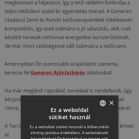
megbontani a héjazatot, így a tető védelmi funkciója a
teljes tetősíkon stabil és egyenletes marad. A Generon
ráadásul Zenit és Rundo tetőcserepeinkkel tökéletesen
kompatibilis, így azok számára is jó választás, akik csak
később tervezik otthonuk energetikai korszerűsítését,
de már most szükségessé vált számukra a tetőcsere.
Amennyiben Ön pontosabb árajánlatot szeretne,
keresse fel
Generon Ajánlatkérés
oldalunkat!
Ha már meglévő rajzokkal, tervekkel is rendelkezik, úgy
kérjünk írjon a
kiszamoljuk@terranteto.hu
e-mail
×
címre, ahol szakértő Kollégáink állnak rendelkezésére!
Ez a weboldal
sütiket használ
HUNGARIAN
A Terrán TetőKalkulátort
erre a linkre kattintva
érheti
Ez a weboldal sütiket használ a felhasználói
SLOVAK
élmény javítása érdekében. A weboldalunk
el.
használatával Ön hozzájárul az összes süti