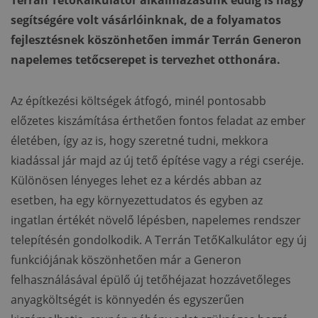
Terrán TetőKalkulátor alkalmazásunk eddig is nagy
segítségére volt vásárlóinknak, de a folyamatos
fejlesztésnek köszönhetően immár Terrán Generon
napelemes tetőcserepet is tervezhet otthonára.
Az építkezési költségek átfogó, minél pontosabb
előzetes kiszámítása érthetően fontos feladat az ember
életében, így az is, hogy szeretné tudni, mekkora
kiadással jár majd az új tető építése vagy a régi cseréje.
Különösen lényeges lehet ez a kérdés abban az
esetben, ha egy környezettudatos és egyben az
ingatlan értékét növelő lépésben, napelemes rendszer
telepítésén gondolkodik. A Terrán TetőKalkulátor egy új
funkciójának köszönhetően már a Generon
felhasználásával épülő új tetőhéjazat hozzávetőleges
anyagköltségét is könnyedén és egyszerűen