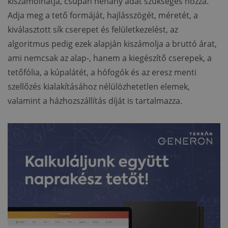
kiszámolhatja, csupán néhány adat szükséges hozzá.
Adja meg a tető formáját, hajlásszögét, méretét, a
kiválasztott sík cserepet és felületkezelést, az
algoritmus pedig ezek alapján kiszámolja a bruttó árat,
ami nemcsak az alap-, hanem a kiegészítő cserepek, a
tetőfólia, a kúpalátét, a hófogók és az eresz menti
szellőzés kialakításához nélülözhetetlen elemek,
valamint a házhozszállítás díját is tartalmazza.