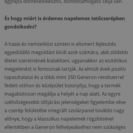
egyfajta döntéselőkészítő, döntéstámogató célja van.
És hogy miért is érdemes napelemes tetőcserépben
gondolkodni?
A hazai és nemzetközi szinten is elismert fejlesztés
egyedülálló megoldást kínál azok számára, akik zöldebb
életet szeretnének kialakítani, ugyanakkor az esztétikus
megjelenést is fontosnak tartják. Az elmúlt évek pozitív
tapasztalatai és a több mint 250 Generon rendszerrel
fedett otthon és középület bizonyítja, hogy a termék
magabiztosan megállja a helyét a nap alatt. Az egyre
szélsőségesebb időjárási jelenségeket figyelembe véve
a cserép felületébe integrált szolárpanel további nagy
előnye, hogy a klasszikus napelemek rögzítésével
ellentétben a Generon felhelyezéséhez nem szükséges