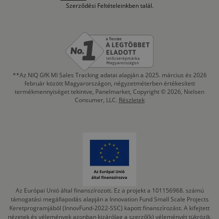
Szerződési Feltételeinkben talál.
**Az NIQ GfK MI Sales Tracking adatai alapján a 2025. március és 2026
február között Magyarországon, négyzetméterben értékesített
termékmennyiséget tekintve, Panelmarket, Copyright © 2026, Nielsen
Consumer, LLC.
Részletek
Az Európai Unió által finanszírozott. Ez a projekt a 101156968. számú
támogatási megállapodás alapján a Innovation Fund Small Scale Projects
Keretprogramjából (InnovFund-2022-SSC) kapott finanszírozást. A kifejtett
nézetek és vélemények azonban kizárólag a szerző(k) véleményét tükrözik,