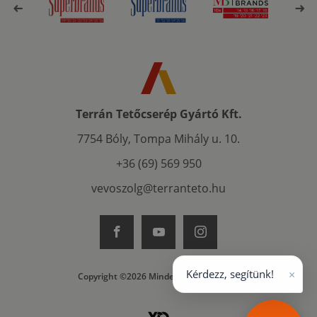
Terrán Tetőcserép Gyártó Kft.
7754 Bóly, Tompa Mihály u. 10.
+36 (69) 569 950
vevoszolg@terranteto.hu
×
Kérdezz, segítünk!
Copyright ©2026 Minden jog fenntartva