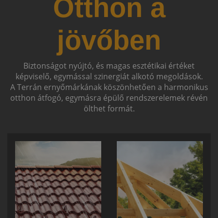
Otthon a
jövőben
Biztonságot nyújtó, és magas esztétikai értéket
képviselő, egymással szinergiát alkotó megoldások.
A Terrán ernyőmárkának köszönhetően a harmonikus
otthon átfogó, egymásra épülő rendszerelemek révén
ölthet formát.