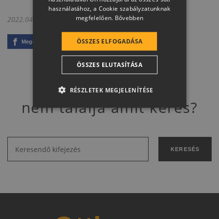
GERMAN
használatához, a Cookie szabályzatunknak
megfelelően.
Bővebben
2022.04.12.
ROMANIAN
SLOVENIAN
ÖSSZES ELFOGADÁSA
Megosztom
Link másolása
CROATIAN
ÖSSZES ELUTASÍTÁSA
SR
RO-HU
RÉSZLETEK MEGJELENÍTÉSE
nem találja amit keres?
ENGLISH
ITALIAN
KERESÉS