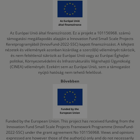
Az Európai Unió által finanszírozott. Ez a projekt a 101156968. számú
támogatási megállapodás alapján a Innovation Fund Small Scale Projects
Keretprogramjából (InnovFund-2022-SSC) kapott finanszírozást. A kifejtett
nézetek és vélemények azonban kizárólag a szerző(k) véleményét tükrözik,
és nem feltétlenül tükrözik az Európai Unió vagy az Európai Éghajlat-
politikai, Környezetvédelmi és Infrastrukturális Végrehajtó Ügynökség
(CINEA) véleményét. Ezekért sem az Európai Unió, sem a támogatást
nyújtó hatóság nem tehető felelőssé.
Bővebben
Funded by the European Union. This project has received funding from the
Innovation Fund Small Scale Projects Framework Programme (InnovFund-
2022-SSC) under the grant agreement No 101156968. Views and opinions
expressed are however those of the author(s) only and do not necessarily