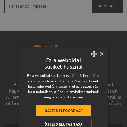
KERESÉS
Otthon a
×
Ez a weboldal
jövőben
sütiket használ
HUNGARIAN
Ez a weboldal sütiket használ a felhasználói
SLOVAK
élmény javítása érdekében. A weboldalunk
Biztonságot nyújtó, és magas esztétikai értéket
használatával Ön hozzájárul az összes süti
GERMAN
képviselő, egymással szinergiát alkotó megoldások.
használatához, a Cookie szabályzatunknak
A Terrán ernyőmárkának köszönhetően a harmonikus
megfelelően.
Bővebben
ROMANIAN
otthon átfogó, egymásra épülő rendszerelemek révén
SLOVENIAN
ölthet formát.
ÖSSZES ELFOGADÁSA
CROATIAN
ÖSSZES ELUTASÍTÁSA
SR