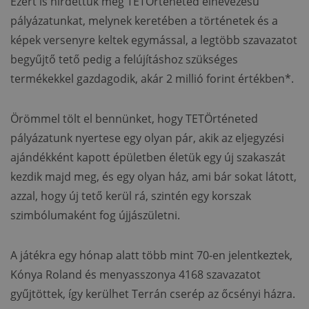
Ezért is hirdettük meg TETÖrténeted elnevezésű
pályázatunkat, melynek keretében a történetek és a
képek versenyre keltek egymással, a legtöbb szavazatot
begyűjtő tető pedig a felújításhoz szükséges
termékekkel gazdagodik, akár 2 millió forint értékben*.
Örömmel tölt el bennünket, hogy TETÖrténeted
pályázatunk nyertese egy olyan pár, akik az eljegyzési
ajándékként kapott épületben életük egy új szakaszát
kezdik majd meg, és egy olyan ház, ami bár sokat látott,
azzal, hogy új tető kerül rá, szintén egy korszak
szimbólumaként fog újjászületni.
A játékra egy hónap alatt több mint 70-en jelentkeztek,
Kónya Roland és menyasszonya 4168 szavazatot
gyűjtöttek, így kerülhet Terrán cserép az őcsényi házra.