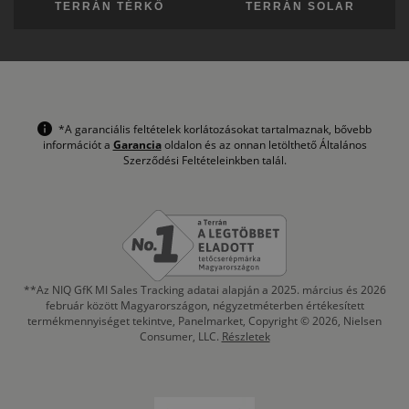
TERRÁN TÉRKŐ
TERRÁN SOLAR
*A garanciális feltételek korlátozásokat tartalmaznak, bővebb
információt a
Garancia
oldalon és az onnan letölthető Általános
Szerződési Feltételeinkben talál.
**Az NIQ GfK MI Sales Tracking adatai alapján a 2025. március és 2026
február között Magyarországon, négyzetméterben értékesített
termékmennyiséget tekintve, Panelmarket, Copyright © 2026, Nielsen
Consumer, LLC.
Részletek