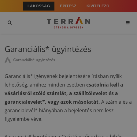
LAKOSSÁG
ÉPÍTÉSZ
KIVITELEZŐ
Garanciális* ügyintézés
Garanciális* ügyintézés
Garanciális* igényének bejelentésére írásban nyílik
lehetőség, amihez minden esetben
csatolnia kell a
vásárlásról szóló számlát, a szállítólevelet és a
garancialevelet*, vagy azok másolatát.
A számla és a
garancialevél* hiányában a bejelentés nem lesz
figyelembe véve.
A garancia* keretében a Gyártó elsősorban a hibás