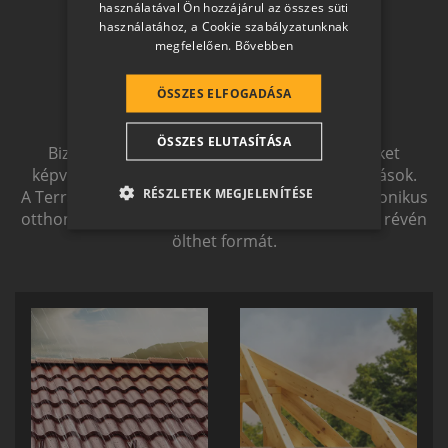
használatával Ön hozzájárul az összes süti
Otthon a
GERMAN
használatához, a Cookie szabályzatunknak
megfelelően.
Bővebben
ROMANIAN
jövőben
SLOVENIAN
ÖSSZES ELFOGADÁSA
CROATIAN
ÖSSZES ELUTASÍTÁSA
SR
Biztonságot nyújtó, és magas esztétikai értéket
képviselő, egymással szinergiát alkotó megoldások.
RO-HU
RÉSZLETEK MEGJELENÍTÉSE
A Terrán ernyőmárkának köszönhetően a harmonikus
otthon átfogó, egymásra épülő rendszerelemek révén
ENGLISH
ölthet formát.
ITALIAN