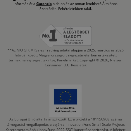
információt a
Garancia
oldalon és az onnan letölthető Általános
Szerződési Feltételeinkben talál.
**Az NIQ GfK MI Sales Tracking adatai alapján a 2025. március és 2026
február között Magyarországon, négyzetméterben értékesített
termékmennyiséget tekintve, Panelmarket, Copyright © 2026, Nielsen
Consumer, LLC.
Részletek
Az Európai Unió által finanszírozott. Ez a projekt a 101156968. számú
támogatási megállapodás alapján a Innovation Fund Small Scale Projects
Keretprogramjából (InnovFund-2022-SSC) kapott finanszírozást. A kifejtett