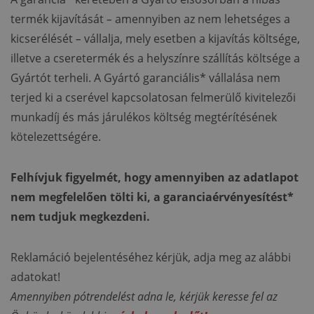
termék kijavítását
–
amennyiben az nem lehetséges a
kicserélését
–
vállalja, mely esetben a kijavítás költsége,
illetve a cseretermék és a helyszínre szállítás költsége a
Gyártót terheli. A Gyártó garanciális* vállalása nem
terjed ki a cserével kapcsolatosan felmerülő kivitelezői
munkadíj és más járulékos költség megtérítésének
kötelezettségére.
Felhívjuk figyelmét, hogy amennyiben az adatlapot
nem megfelelően tölti ki, a garanciaérvényesítést*
nem tudjuk megkezdeni.
Reklamáció bejelentéséhez kérjük, adja meg az alábbi
adatokat!
Amennyiben pótrendelést adna le, kérjük keresse fel az