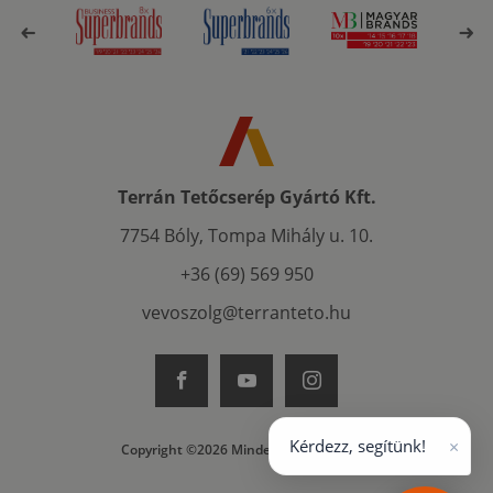
Terrán Tetőcserép Gyártó Kft.
7754 Bóly, Tompa Mihály u. 10.
+36 (69) 569 950
vevoszolg@terranteto.hu
×
Kérdezz, segítünk!
Copyright ©2026 Minden jog fenntartva