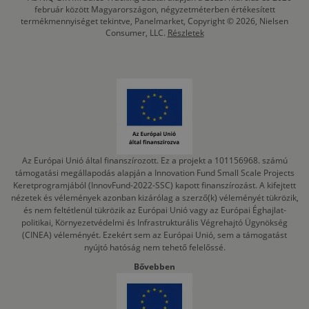
február között Magyarországon, négyzetméterben értékesített
termékmennyiséget tekintve, Panelmarket, Copyright © 2026, Nielsen
Consumer, LLC.
Részletek
Az Európai Unió által finanszírozott. Ez a projekt a 101156968. számú
támogatási megállapodás alapján a Innovation Fund Small Scale Projects
Keretprogramjából (InnovFund-2022-SSC) kapott finanszírozást. A kifejtett
nézetek és vélemények azonban kizárólag a szerző(k) véleményét tükrözik,
és nem feltétlenül tükrözik az Európai Unió vagy az Európai Éghajlat-
politikai, Környezetvédelmi és Infrastrukturális Végrehajtó Ügynökség
(CINEA) véleményét. Ezekért sem az Európai Unió, sem a támogatást
nyújtó hatóság nem tehető felelőssé.
Bővebben