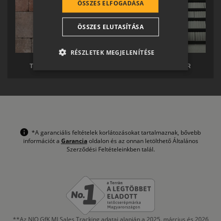
ÖSSZES ELFOGADÁSA
CROATIAN
ÖSSZES ELUTASÍTÁSA
SR
RO-HU
RÉSZLETEK MEGJELENÍTÉSE
ENGLISH
TERRÁN TÉRKŐ
TERRÁN SOLAR
ITALIAN
*A garanciális feltételek korlátozásokat tartalmaznak, bővebb
információt a
Garancia
oldalon és az onnan letölthető Általános
Szerződési Feltételeinkben talál.
**Az NIQ GfK MI Sales Tracking adatai alapján a 2025. március és 2026