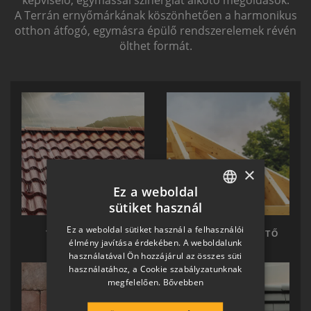
képviselő, egymással szinergiát alkotó megoldások.
A Terrán ernyőmárkának köszönhetően a harmonikus
otthon átfogó, egymásra épülő rendszerelemek révén
ölthet formát.
×
Ez a weboldal
sütiket használ
HUNGARIAN
Ez a weboldal sütiket használ a felhasználói
TERRÁN TETŐ
TERRÁN KÉSZTETŐ
SLOVAK
élmény javítása érdekében. A weboldalunk
használatával Ön hozzájárul az összes süti
GERMAN
használatához, a Cookie szabályzatunknak
megfelelően.
Bővebben
ROMANIAN
SLOVENIAN