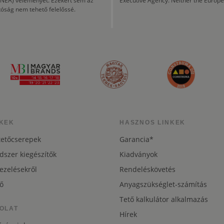
CINEA) véleményét. Ezekért sem az
Executive Agency. Neither the Europe
tóság nem tehető felelőssé.
KEK
HASZNOS LINKEK
tetőcserepek
Garancia*
dszer kiegészítők
Kiadványok
ezelésekről
Rendeléskövetés
ő
Anyagszükséglet-számítás
Tető kalkulátor alkalmazás
OLAT
Hírek