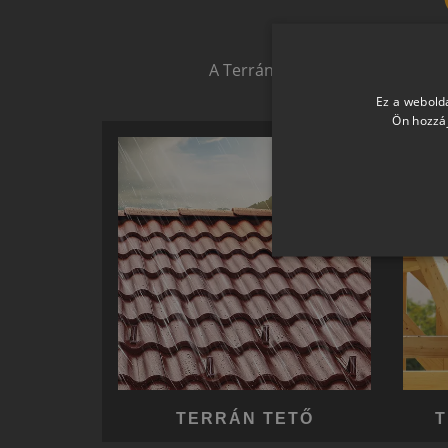
Biztonságot nyújtó,
A Terrán ernyőmárkának köszön
Ez a webolda
Ön hozzáj
TERRÁN TETŐ
T