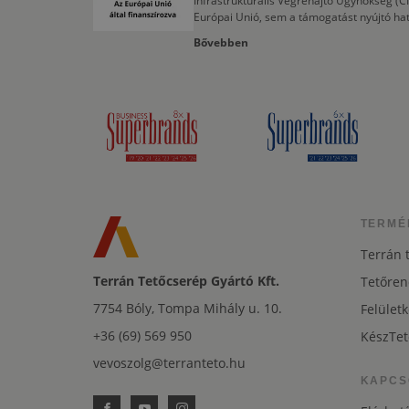
Infrastrukturális Végrehajtó Ügynökség (
Európai Unió, sem a támogatást nyújtó ha
Bővebben
TERMÉ
Terrán 
Terrán Tetőcserép Gyártó Kft.
Tetőren
7754 Bóly, Tompa Mihály u. 10.
Felületk
+36 (69) 569 950
KészTet
vevoszolg@terranteto.hu
KAPCS