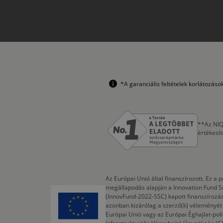
*A garanciális feltételek korlátozás
**Az NIQ
értékesí
Az Európai Unió által finanszírozott. Ez 
megállapodás alapján a Innovation Fund S
(InnovFund-2022-SSC) kapott finanszírozás
azonban kizárólag a szerző(k) véleményét t
Európai Unió vagy az Európai Éghajlat-poli