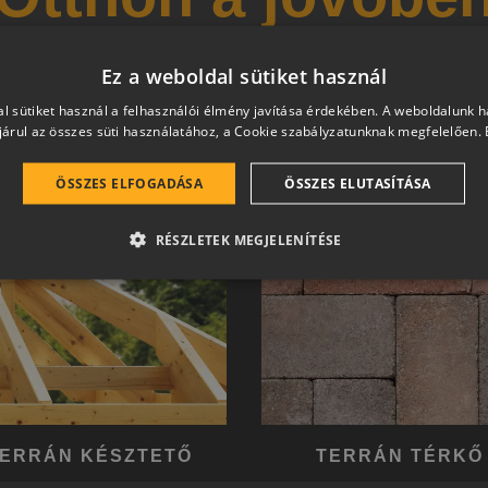
 és magas esztétikai értéket képviselő, egymással szinergiá
Ez a weboldal sütiket használ
hetően a harmonikus otthon átfogó, egymásra épülő rends
l sütiket használ a felhasználói élmény javítása érdekében. A weboldalunk 
árul az összes süti használatához, a Cookie szabályzatunknak megfelelően.
ÖSSZES ELFOGADÁSA
ÖSSZES ELUTASÍTÁSA
RÉSZLETEK MEGJELENÍTÉSE
ERRÁN KÉSZTETŐ
TERRÁN TÉRKŐ