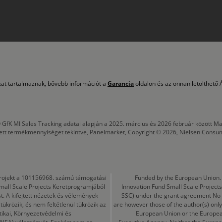
okat tartalmaznak, bővebb információt a
Garancia
oldalon és az onnan letölthető Á
 GfK MI Sales Tracking adatai alapján a 2025. március és 2026 február között
tett termékmennyiséget tekintve, Panelmarket, Copyright © 2026, Nielsen Consu
a projekt a 101156968. számú támogatási
Funded by the European Union. 
mall Scale Projects Keretprogramjából
Innovation Fund Small Scale Proje
t. A kifejtett nézetek és vélemények
SSC) under the grant agreement No
ükrözik, és nem feltétlenül tükrözik az
are however those of the author(s) only
tikai, Környezetvédelmi és
European Union or the Europea