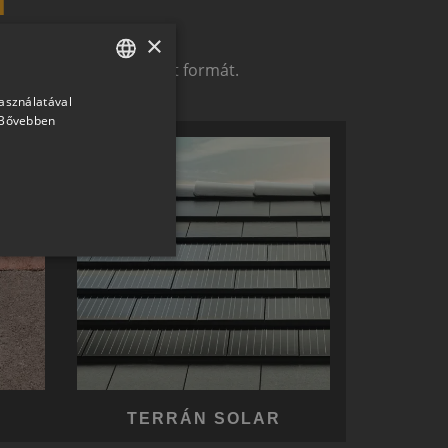
×
t alkotó megoldások.
zerelemek révén ölthet formát.
használatával
HUNGARIAN
Bővebben
SLOVAK
GERMAN
ROMANIAN
SLOVENIAN
CROATIAN
SR
RO-HU
ENGLISH
ITALIAN
TERRÁN SOLAR