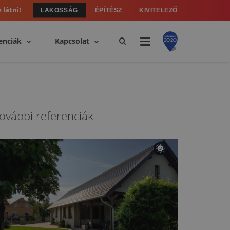
 látni!
LAKOSSÁG
ÉPÍTÉSZ
KIVITELEZŐ
enciák
Kapcsolat
ovábbi referenciák