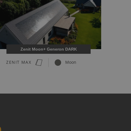
Zenit Moon+ Generon DARK
ZENIT MAX
Moon
n